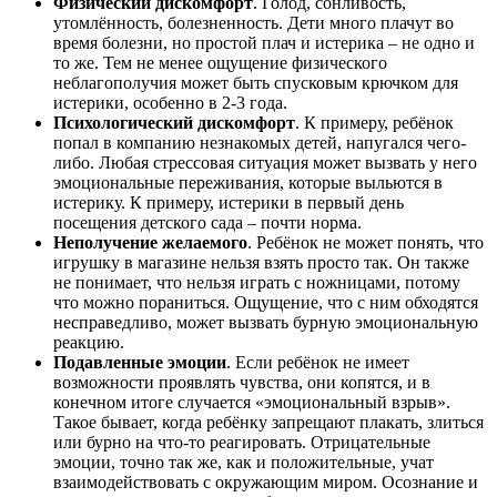
Физический дискомфорт
. Голод, сонливость,
утомлённость, болезненность. Дети много плачут во
время болезни, но простой плач и истерика – не одно и
то же. Тем не менее ощущение физического
неблагополучия может быть спусковым крючком для
истерики, особенно в 2-3 года.
Психологический дискомфорт
. К примеру, ребёнок
попал в компанию незнакомых детей, напугался чего-
либо. Любая стрессовая ситуация может вызвать у него
эмоциональные переживания, которые выльются в
истерику. К примеру, истерики в первый день
посещения детского сада – почти норма.
Неполучение желаемого
. Ребёнок не может понять, что
игрушку в магазине нельзя взять просто так. Он также
не понимает, что нельзя играть с ножницами, потому
что можно пораниться. Ощущение, что с ним обходятся
несправедливо, может вызвать бурную эмоциональную
реакцию.
Подавленные эмоции
. Если ребёнок не имеет
возможности проявлять чувства, они копятся, и в
конечном итоге случается «эмоциональный взрыв».
Такое бывает, когда ребёнку запрещают плакать, злиться
или бурно на что-то реагировать. Отрицательные
эмоции, точно так же, как и положительные, учат
взаимодействовать с окружающим миром. Осознание и