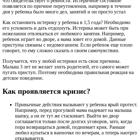
что свидетельствует о ревности. Истеричное состояние
появляется по причине переутомления, например в течение
дня у ребенка было много дел, занятий и он просто устал
Как остановить истерику у ребенка в 1,5 года? Необходимо
его успокоить и дать отдохнуть. Истерика может быть при
нежелании отвлекаться от любимого занятия. Например,
ребенок играет во дворе, а мама зовет его домой. Данные
приступы связаны с недомоганием. Если ребенок еще плохо
говорит, то ему сложно сказать о своем самочувствии.
Получается, что у любой истерики есть свои причины.
Малыш 3 лет не желает злить родителей, его самого может
пугать приступ. Поэтому необходима правильная реакция на
детское поведение.
Как проявляется кризис?
Привычные действия вызывают у ребенка ярый протест.
Например, перед прогулкой мама надевает на малыша
шапку, а он ее тут же стаскивает. Выйти во двор
соглашается только после долгих уговоров, зато, когда
пора возвращаться домой, поднимает крик. Раньше
любил купаться в ванночке по вечерам, а теперь наотрез
отказывается.