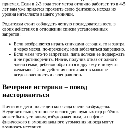
приемах. Если в 2-3 года этот метод отлично работает, то в 4-5
лет вам уже придется проявить свою фантазию, исходя из
уровня интеллекта вашего умнички.
Родителям стоит соблюдать четкую последовательность в
своих действиях в отношении списка установленных
запретов:
Если возбраняется играть спичками сегодня, то и завтра,
и через месяц, по-прежнему, ими забавляться запрещено.
Если мама что-то запретила, папа должен ее поддержать
и не противоречить. Иначе, получив отказ от одного
члена семьи, ребенок обратится к другому и получит
желаемое. Такие действия воспитают в малыше
вседозволенность и своенравность.
Вечерние истерики – повод
насторожиться
Почти все дети после детского сада очень возбуждены.
Неудивительно, что после целого дня шумных игр ребёнок
может быть уставшим, взбудораженным, и на фоне
физического и эмоционального утомления иногда могут
возникать истерики.