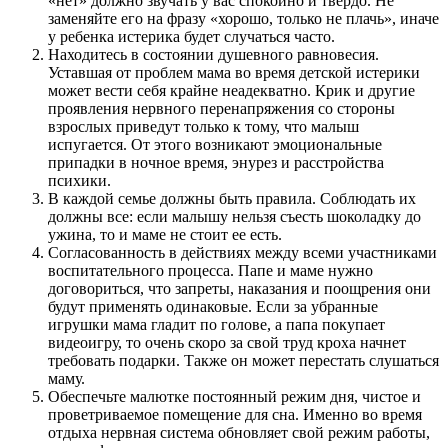
«нет» должно звучать у вас спокойно и твердо. Не
заменяйте его на фразу «хорошо, только не плачь», иначе
у ребенка истерика будет случаться часто.
Находитесь в состоянии душевного равновесия.
Уставшая от проблем мама во время детской истерики
может вести себя крайне неадекватно. Крик и другие
проявления нервного перенапряжения со стороны
взрослых приведут только к тому, что малыш
испугается. От этого возникают эмоциональные
припадки в ночное время, энурез и расстройства
психики.
В каждой семье должны быть правила. Соблюдать их
должны все: если малышу нельзя съесть шоколадку до
ужина, то и маме не стоит ее есть.
Согласованность в действиях между всеми участниками
воспитательного процесса. Папе и маме нужно
договориться, что запреты, наказания и поощрения они
будут применять одинаковые. Если за убранные
игрушки мама гладит по голове, а папа покупает
видеоигру, то очень скоро за свой труд кроха начнет
требовать подарки. Также он может перестать слушаться
маму.
Обеспечьте малютке постоянный режим дня, чистое и
проветриваемое помещение для сна. Именно во время
отдыха нервная система обновляет свой режим работы,