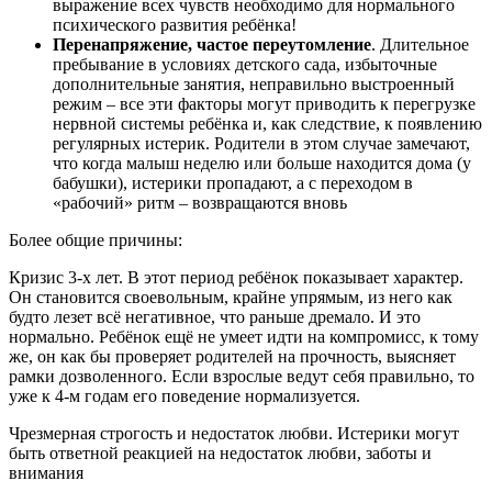
выражение всех чувств необходимо для нормального
психического развития ребёнка!
Перенапряжение, частое переутомление
. Длительное
пребывание в условиях детского сада, избыточные
дополнительные занятия, неправильно выстроенный
режим – все эти факторы могут приводить к перегрузке
нервной системы ребёнка и, как следствие, к появлению
регулярных истерик. Родители в этом случае замечают,
что когда малыш неделю или больше находится дома (у
бабушки), истерики пропадают, а с переходом в
«рабочий» ритм – возвращаются вновь
Более общие причины:
Кризис 3-х лет. В этот период ребёнок показывает характер.
Он становится своевольным, крайне упрямым, из него как
будто лезет всё негативное, что раньше дремало. И это
нормально. Ребёнок ещё не умеет идти на компромисс, к тому
же, он как бы проверяет родителей на прочность, выясняет
рамки дозволенного. Если взрослые ведут себя правильно, то
уже к 4-м годам его поведение нормализуется.
Чрезмерная строгость и недостаток любви. Истерики могут
быть ответной реакцией на недостаток любви, заботы и
внимания