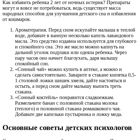
Как избавить ребенка 2 лет от ночных истерик? Препараты
могут и вовсе не потребоваться, ведь существует масса
народных способов для улучшения детского сна и избавления
от кошмаров.
Ароматерапия. Перед сном искупайте малыша в теплой
воде, добавьте в ванную несколько капель лавандового
масла. Это средство издавна используется для глубокого
и спокойного сна. Это же масло можно капнуть на
дальний уголок подушки или одеяла ребенка. Через
пару часов оно начнет благоухать, даря малышу
спокойный сон.
«Сонный чай» можно купить в аптеке, а можно и
сделать самостоятельно. Заварите в стакане кипятка 0,5-
1 столовой ложки шишек хмеля, дайте настояться и
остыть, а перед сном дайте малышу выпить треть
стакана.
«Сонный коктейль» понравится сладкоежкам.
Размельчите банан с половиной стакана молока
(теплого) и половиной стакана ромашкового чая.
Добавьте две капельки пустырника и ложку меда.
Основные советы детских психологов