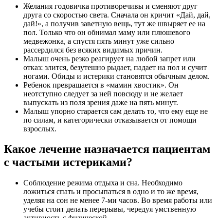
Желания годовичка противоречивы и сменяют друг
друга со скоростью света. Сначала он кричит «Дай, дай,
дай!», а получив заветную вещь, тут же швыряет ее на
пол. Только что он обнимал маму или плюшевого
медвежонка, а спустя пять минут уже сильно
рассердился без всяких видимых причин.
Малыш очень резко реагирует на любой запрет или
отказ: злится, безутешно рыдает, падает на пол и сучит
ногами. Обиды и истерики становятся обычным делом.
Ребенок превращается в «мамин хвостик». Он
неотступно следует за ней повсюду и не желает
выпускать из поля зрения даже на пять минут.
Малыш упорно старается сам делать то, что ему еще не
по силам, и категорически отказывается от помощи
взрослых.
Какое лечение назначается пациентам
с частыми истериками?
Соблюдение режима отдыха и сна. Необходимо
ложиться спать и просыпаться в одно и то же время,
уделяя на сон не менее 7-ми часов. Во время работы или
учебы стоит делать перерывы, чередуя умственную
активность с физической.