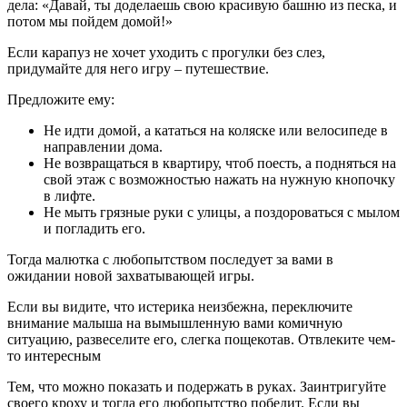
дела: «Давай, ты доделаешь свою красивую башню из песка, и
потом мы пойдем домой!»
Если карапуз не хочет уходить с прогулки без слез,
придумайте для него игру – путешествие.
Предложите ему:
Не идти домой, а кататься на коляске или велосипеде в
направлении дома.
Не возвращаться в квартиру, чтоб поесть, а подняться на
свой этаж с возможностью нажать на нужную кнопочку
в лифте.
Не мыть грязные руки с улицы, а поздороваться с мылом
и погладить его.
Тогда малютка с любопытством последует за вами в
ожидании новой захватывающей игры.
Если вы видите, что истерика неизбежна, переключите
внимание малыша на вымышленную вами комичную
ситуацию, развеселите его, слегка пощекотав. Отвлеките чем-
то интересным
Тем, что можно показать и подержать в руках. Заинтригуйте
своего кроху и тогда его любопытство победит. Если вы