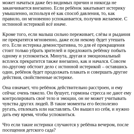
может начаться даже без видимых причин и никогда не
заканчивается внезапно. Если ребёнок закатывает истерику
умышленно, используя её как способ давления, то, как
правило, он мгновенно успокаивается, получив желаемое. С
истинной истерикой всё иначе.
Кроме того, если малыш сильно переживает, слёзы и рыдания
не прекратятся мгновенно, даже если некому будет утешать
его. Если истерика демонстративна, то для её прекращения
стоит только убрать зрителей и предложить ребёнку побыть
одному и успокоиться. Минута, другая и эмоциональный
всплеск прекратится также внезапно, как и начался. Совсем
по-другому обстоит дело с истинной истерикой – оставшись
один, ребёнок будет продолжать плакать и совершать другие
действия, свойственные истерике.
Она означает, что ребёнок действительно расстроен, и ему
сейчас очень тяжело. Он бушует, гормоны стресса не дают ему
контролировать своё тело и эмоции, он не может учитывать
чувства других людей. В такие моменты его бесполезно
ругать, отвлекать или наставлять. Он вышел из себя, и нужно
дать ему время, чтобы успокоиться.
Что если такие истерики случаются у ребёнка вечером, после
посещения детского сада?