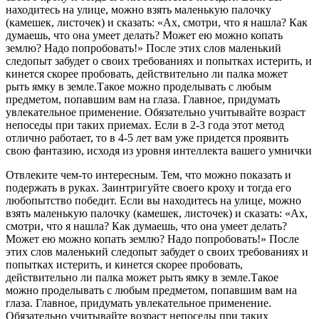
находитесь на улице, можно взять маленькую палочку
(камешек, листочек) и сказать: «Ах, смотри, что я нашла? Как
думаешь, что она умеет делать? Может ею можно копать
землю? Надо попробовать!» После этих слов маленький
следопыт забудет о своих требованиях и попытках истерить, и
кинется скорее пробовать, действительно ли палка может
рыть ямку в земле.Такое можно проделывать с любым
предметом, попавшим вам на глаза. Главное, придумать
увлекательное применение. Обязательно учитывайте возраст
непоседы при таких приемах. Если в 2-3 года этот метод
отлично работает, то в 4-5 лет вам уже придется проявить
свою фантазию, исходя из уровня интеллекта вашего умнички
Отвлеките чем-то интересным. Тем, что можно показать и
подержать в руках. Заинтригуйте своего кроху и тогда его
любопытство победит. Если вы находитесь на улице, можно
взять маленькую палочку (камешек, листочек) и сказать: «Ах,
смотри, что я нашла? Как думаешь, что она умеет делать?
Может ею можно копать землю? Надо попробовать!» После
этих слов маленький следопыт забудет о своих требованиях и
попытках истерить, и кинется скорее пробовать,
действительно ли палка может рыть ямку в земле.Такое
можно проделывать с любым предметом, попавшим вам на
глаза. Главное, придумать увлекательное применение.
Обязательно учитывайте возраст непоседы при таких