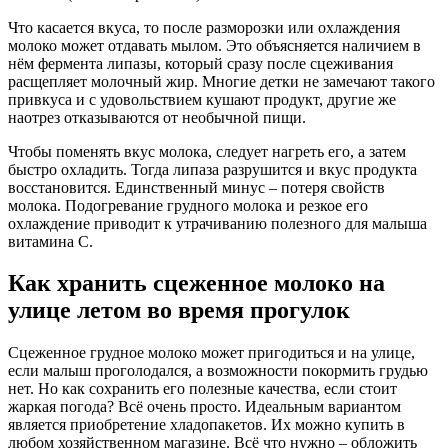
Что касается вкуса, то после разморозки или охлаждения
молоко может отдавать мылом. Это объясняется наличием в
нём фермента липазы, который сразу после сцеживания
расщепляет молочный жир. Многие детки не замечают такого
привкуса и с удовольствием кушают продукт, другие же
наотрез отказываются от необычной пищи.
Чтобы поменять вкус молока, следует нагреть его, а затем
быстро охладить. Тогда липаза разрушится и вкус продукта
восстановится. Единственный минус – потеря свойств
молока. Подогревание грудного молока и резкое его
охлаждение приводит к утрачиванию полезного для малыша
витамина С.
Как хранить сцеженное молоко на
улице летом во время прогулок
Сцеженное грудное молоко может пригодиться и на улице,
если малыш проголодался, а возможности покормить грудью
нет. Но как сохранить его полезные качества, если стоит
жаркая погода? Всё очень просто. Идеальным вариантом
является приобретение хладопакетов. Их можно купить в
любом хозяйственном магазине. Всё что нужно – обложить