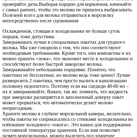
проверяйте даты.Выбирая порцию для кормления, начинайте
с самых ранних, чтобы это молоко не пришлось выбрасывать.
Полезней всего для молока отправиться в морозилку
непосредственно после сцеживания
Охлажденная, стоящая в холодильнике не больше суток
порция, тоже допустима.
Замораживать лучше в специальных пакетах для грудного
молока. Мы уже говорили о том, что они соответствуют
необходимым требованиям. Кроме того, они компактны и их
можно хранить «лежа», что экономит место в холодильнике и
способствуют более быстрой заморозке молока.
Замораживайте небольшими порциями. Понятно, что
пакетики не бесплатные, но молоко ведь тоже ценно! Лучше
разморозить 2 пакетика, чем просто вылить в канализацию
половину недопитого. Поэтому если вы сцедиди 40-60 мл –
их и замораживайте. Важно, так же, помнить, что жидкость
при заморозке расширяется и заполненный доверху пакет
может прорваться, что автоматически делает молоко
непригодным.
Храните молоко в глубине морозильной камеры, желательно,
чтобы пакеты не соприкасались со стенками холодильника во
избежание холодового «ожога». Это важно для поддержания
постоянной температуры хранения. Если вам позволяет
размер морозильника, можно выделить под хранение