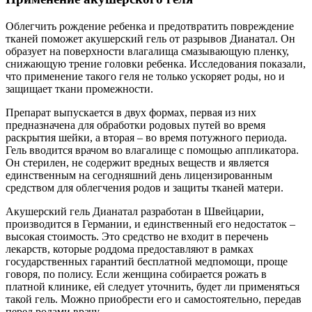
Облегчить рождение ребенка и предотвратить повреждение
тканей поможет акушерский гель от разрывов Дианатал. Он
образует на поверхности влагалища смазывающую пленку,
снижающую трение головки ребенка. Исследования показали,
что применение такого геля не только ускоряет роды, но и
защищает ткани промежности.
Препарат выпускается в двух формах, первая из них
предназначена для обработки родовых путей во время
раскрытия шейки, а вторая – во время потужного периода.
Гель вводится врачом во влагалище с помощью аппликатора.
Он стерилен, не содержит вредных веществ и является
единственным на сегодняшний день лицензированным
средством для облегчения родов и защиты тканей матери.
Акушерский гель Дианатал разработан в Швейцарии,
производится в Германии, и единственный его недостаток –
высокая стоимость. Это средство не входит в перечень
лекарств, которые роддома предоставляют в рамках
государственных гарантий бесплатной медпомощи, проще
говоря, по полису. Если женщина собирается рожать в
платной клинике, ей следует уточнить, будет ли применяться
такой гель. Можно приобрести его и самостоятельно, передав
перед родами врачу.