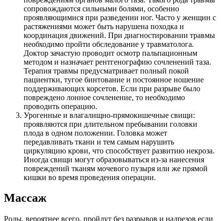
сопровождаются сильными болями, особенно
проявляющимися при разведении ног. Часто у женщин с
растяжениями может быть нарушена походка и
координация движений. При диагностировании травмы
необходимо пройти обследование у травматолога.
Доктор зачастую проводит осмотр пальпационным
методом и назначает рентгенографию сочленений таза.
Терапия травмы предусматривает полный покой
пациентки, тугое бинтование и постоянное ношение
поддерживающих корсетов. Если при разрыве было
повреждено лонное сочленение, то необходимо
проводить операцию.
Урогенные и влагалищно-прямокишечные свищи:
проявляются при длительном пребывании головки
плода в одном положении. Головка может
передавливать ткани и тем самым нарушить
циркуляцию крови, что способствует развитию некроза.
Иногда свищи могут образовываться из-за нанесения
повреждений тканям мочевого пузыря или же прямой
кишки во время проведения операции.
Массаж
Роды, вероятнее всего, пройдут без разрывов и надрезов если