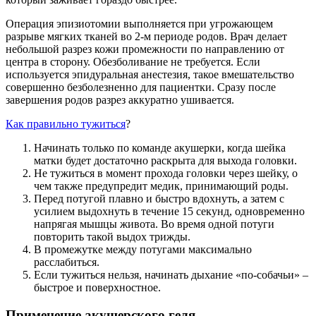
Операция эпизиотомии выполняется при угрожающем
разрыве мягких тканей во 2-м периоде родов. Врач делает
небольшой разрез кожи промежности по направлению от
центра в сторону. Обезболивание не требуется. Если
используется эпидуральная анестезия, такое вмешательство
совершенно безболезненно для пациентки. Сразу после
завершения родов разрез аккуратно ушивается.
Как правильно тужиться
?
Начинать только по команде акушерки, когда шейка
матки будет достаточно раскрыта для выхода головки.
Не тужиться в момент прохода головки через шейку, о
чем также предупредит медик, принимающий роды.
Перед потугой плавно и быстро вдохнуть, а затем с
усилием выдохнуть в течение 15 секунд, одновременно
напрягая мышцы живота. Во время одной потуги
повторить такой выдох трижды.
В промежутке между потугами максимально
расслабиться.
Если тужиться нельзя, начинать дыхание «по-собачьи» –
быстрое и поверхностное.
Применение акушерского геля