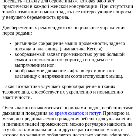
посещать «Школу для беременных», которая работает
практически в каждой женской консультации. При отсутствии
такой возможности можно задать все интересующие вопросы
у ведущего беременность врача.
Для беременных рекомендуются специальные упражнения
перед родами:
ритмичное сокращение мышц промежности, заднего
прохода и влагалища (гимнастика Кегеля);
воображаемый захват промежностью ручек большой
сумки в положении полуприседа и подъем ее с
выпрямлением ног;
воображаемое движение лифта вверх и вниз по
влагалищу с напряжением соответствующих мышц.
Такая гимнастика улучшает кровообращение в тканях
тазового дна, способствует их укреплению и повышению
эластичности.
Очень важно ознакомиться с периодами родов, особенностями
дыхания и поведения
во время схваток и потуг
. Примерно за
месяц до предполагаемого рождения ребенка для увлажнения
и питания тканей промежности можно регулярно наносить на
эту область миндальное или другое растительное масло, в
которое по желанию добавляется несколько капель эфирного