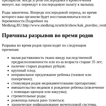
препаратов. Когда угроза послеродового кровотечения
минует, вас переведут в послеродовую палату к малышу.
Роды закончены. Впереди послеродовой период, во время
которого ваш организм будет восстанавливаться после
беременности.Подробнее на
Medkrug.RU:http://www.medkrug.ru/article/show/kak_pravilno_vest
Причины разрывов во время родов
Разрывы во время родов происходят по следующим
причинам:
малая растяжимость ткани ввиду наследственной
предрасположенности или из-за возраста старше 35 лет;
наличие старых родовых рубцов;
крупный плод;
неправильное предлежание ребенка (тазовое или
поперечное);
стимуляция родов медикаментозными препаратами;
вмешательство медиков в рождение ребенка (извлечение
с помощью щипцов или вакуума);
стремительные роды;
роженица начала рано тужиться;
хроническое инфицирование мочеполовой системы.