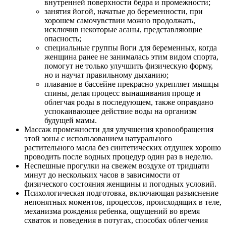
внутренней поверхности бедра и промежности;
занятия йогой, начатые до беременности, при
хорошем самочувствии можно продолжать,
исключив некоторые асаны, представляющие
опасность;
специальные группы йоги для беременных, когда
женщина ранее не занималась этим видом спорта,
помогут не только улучшить физическую форму,
но и научат правильному дыханию;
плавание в бассейне прекрасно укрепляет мышцы
спины, делая процесс вынашивания проще и
облегчая роды в последующем, также оправдано
успокаивающее действие воды на организм
будущей мамы.
Массаж промежности для улучшения кровообращения
этой зоны с использованием натурального
растительного масла без синтетических отдушек хорошо
проводить после водных процедур один раз в неделю.
Неспешные прогулки на свежем воздухе от тридцати
минут до нескольких часов в зависимости от
физического состояния женщины и погодных условий.
Психологическая подготовка, включающая разъяснение
непонятных моментов, процессов, происходящих в теле,
механизма рождения ребенка, ощущений во время
схваток и поведения в потугах, способах облегчения