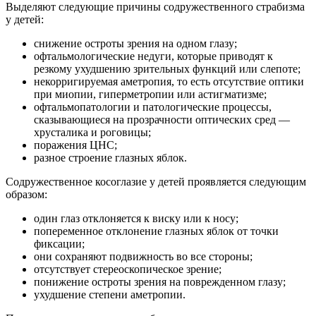
Выделяют следующие причины содружественного страбизма
у детей:
снижение остроты зрения на одном глазу;
офтальмологические недуги, которые приводят к
резкому ухудшению зрительных функций или слепоте;
некорригируемая аметропия, то есть отсутствие оптики
при миопии, гиперметропии или астигматизме;
офтальмопатологии и патологические процессы,
сказывающиеся на прозрачности оптических сред —
хрусталика и роговицы;
поражения ЦНС;
разное строение глазных яблок.
Содружественное косоглазие у детей проявляется следующим
образом:
один глаз отклоняется к виску или к носу;
попеременное отклонение глазных яблок от точки
фиксации;
они сохраняют подвижность во все стороны;
отсутствует стереоскопическое зрение;
понижение остроты зрения на поврежденном глазу;
ухудшение степени аметропии.