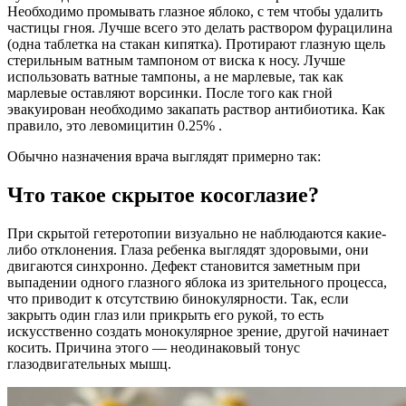
Необходимо промывать глазное яблоко, с тем чтобы удалить
частицы гноя. Лучше всего это делать раствором фурацилина
(одна таблетка на стакан кипятка). Протирают глазную щель
стерильным ватным тампоном от виска к носу. Лучше
использовать ватные тампоны, а не марлевые, так как
марлевые оставляют ворсинки. После того как гной
эвакуирован необходимо закапать раствор антибиотика. Как
правило, это левомицитин 0.25% .
Обычно назначения врача выглядят примерно так:
Что такое скрытое косоглазие?
При скрытой гетеротопии визуально не наблюдаются какие-
либо отклонения. Глаза ребенка выглядят здоровыми, они
двигаются синхронно. Дефект становится заметным при
выпадении одного глазного яблока из зрительного процесса,
что приводит к отсутствию бинокулярности. Так, если
закрыть один глаз или прикрыть его рукой, то есть
искусственно создать монокулярное зрение, другой начинает
косить. Причина этого — неодинаковый тонус
глазодвигательных мышц.