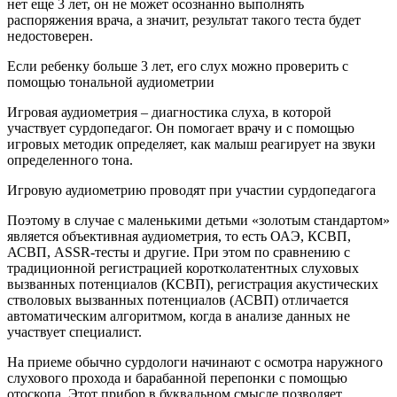
нет еще 3 лет, он не может осознанно выполнять
распоряжения врача, а значит, результат такого теста будет
недостоверен.
Если ребенку больше 3 лет, его слух можно проверить с
помощью тональной аудиометрии
Игровая аудиометрия – диагностика слуха, в которой
участвует сурдопедагог. Он помогает врачу и с помощью
игровых методик определяет, как малыш реагирует на звуки
определенного тона.
Игровую аудиометрию проводят при участии сурдопедагога
Поэтому в случае с маленькими детьми «золотым стандартом»
является объективная аудиометрия, то есть ОАЭ, КСВП,
АСВП, АSSR-тесты и другие. При этом по сравнению с
традиционной регистрацией коротколатентных слуховых
вызванных потенциалов (КСВП), регистрация акустических
стволовых вызванных потенциалов (АСВП) отличается
автоматическим алгоритмом, когда в анализе данных не
участвует специалист.
На приеме обычно сурдологи начинают с осмотра наружного
слухового прохода и барабанной перепонки с помощью
отоскопа. Этот прибор в буквальном смысле позволяет