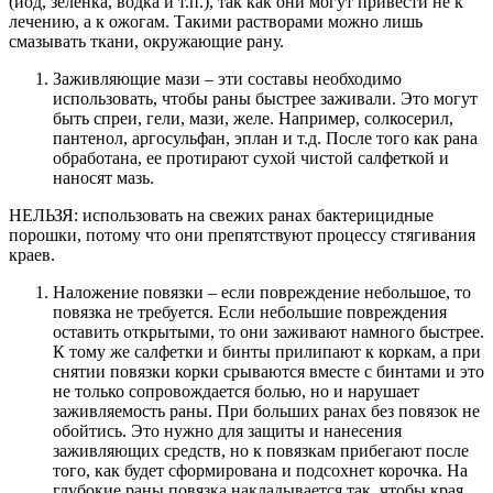
(йод, зеленка, водка и т.п.), так как они могут привести не к
лечению, а к ожогам. Такими растворами можно лишь
смазывать ткани, окружающие рану.
Заживляющие мази – эти составы необходимо
использовать, чтобы раны быстрее заживали. Это могут
быть спреи, гели, мази, желе. Например, солкосерил,
пантенол, аргосульфан, эплан и т.д. После того как рана
обработана, ее протирают сухой чистой салфеткой и
наносят мазь.
НЕЛЬЗЯ: использовать на свежих ранах бактерицидные
порошки, потому что они препятствуют процессу стягивания
краев.
Наложение повязки – если повреждение небольшое, то
повязка не требуется. Если небольшие повреждения
оставить открытыми, то они заживают намного быстрее.
К тому же салфетки и бинты прилипают к коркам, а при
снятии повязки корки срываются вместе с бинтами и это
не только сопровождается болью, но и нарушает
заживляемость раны. При больших ранах без повязок не
обойтись. Это нужно для защиты и нанесения
заживляющих средств, но к повязкам прибегают после
того, как будет сформирована и подсохнет корочка. На
глубокие раны повязка накладывается так, чтобы края