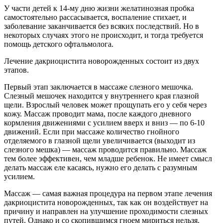
У части детей к 14-му дню жизни желатинозная пробка
самостоятельно рассасывается, воспаление стихает, и
заболевание заканчивается без всяких последствий. Но в
некоторых случаях этого не происходит, и тогда требуется
помощь детского офтальмолога.
Лечение дакриоцистита новорожденных состоит из двух
этапов.
Первый этап заключается в массаже слезного мешочка.
Слезный мешочек находится у внутреннего края глазной
щели. Взрослый человек может прощупать его у себя через
кожу. Массаж проводит мама, после каждого дневного
кормления движениями с усилием вверх и вниз — по 6-10
движений. Если при массаже количество гнойного
отделяемого в глазной щели увеличивается (выходит из
слезного мешка) — массаж проводится правильно. Массаж
тем более эффективен, чем младше ребенок. Не имеет смысл
делать массаж еле касаясь, нужно его делать с разумным
усилием.
Массаж — самая важная процедура на первом этапе лечения
дакриоцистита новорожденных, так как он воздействует на
причину и направлен на улучшение проходимости слезных
путей. Однако и со скопившимся гноем мириться нельзя.