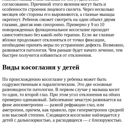
согласованно. Причиной этого явления могут быть и
особенности строения лицевого скелета. Через несколько
месяцев обе стороны его выровняются, а глазные мышцы
окрепнут. Ребенок сможет смотреть на один объект двумя
глазами, двигая ими синхронно. Примерно у 9 из 10
новорожденных функциональное косоглазие проходит
самостоятельно без какой-либо терапии. Если же глазные
яблоки продолжают отклоняться от точки фиксации,
необходимо принять меры по устранению дефекта. Возможно,
развивается патология. Чем раньше будет начато лечение, тем
быстрее получится избавиться от отклонения.
Виды косоглазия у детей
По происхождению косоглазие у ребенка может быть
содружественным и паралитическим. Это две основные
разновидности патологии. В первом случае у малыша косит
то один, то второй глаз. При этом угол отклонения на обоих
примерно одинаковый. Заболевание зачастую развивается на
фоне анизометропии — разной рефракции глаз, или
аметропии, причем, как правило, при гиперметропии средней
или высокой степени. Сходящееся косоглазие наблюдается у
детей с дальнозоркостью, а расходящееся — с близорукостью.