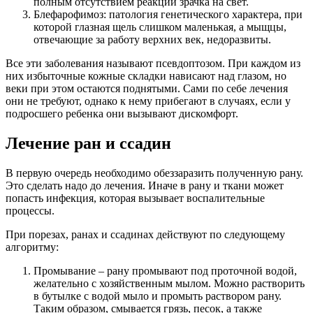
полным отсутствием реакции зрачка на свет.
Блефарофимоз: патология генетического характера, при
которой глазная щель слишком маленькая, а мыщцы,
отвечающие за работу верхних век, недоразвиты.
Все эти заболевания называют псевдоптозом. При каждом из
них избыточные кожные складки нависают над глазом, но
веки при этом остаются поднятыми. Сами по себе лечения
они не требуют, однако к нему прибегают в случаях, если у
подросшего ребенка они вызывают дискомфорт.
Лечение ран и ссадин
В первую очередь необходимо обеззаразить полученную рану.
Это сделать надо до лечения. Иначе в рану и ткани может
попасть инфекция, которая вызывает воспалительные
процессы.
При порезах, ранах и ссадинах действуют по следующему
алгоритму:
Промывание – рану промывают под проточной водой,
желательно с хозяйственным мылом. Можно растворить
в бутылке с водой мыло и промыть раствором рану.
Таким образом, смывается грязь, песок, а также