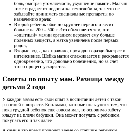
боль, быстрая утомляемость, ухудшение памяти. Малыш
тоже страдает от недостатка гемоглобина, так что не
забывайте принимать специальные препараты по
назначению врача;
Второй ребенок обычно крупнее первого и весит
больше на 200 – 500 г. Это объясняется тем, что
«опытный» мамин организм передает ему больше
полезных веществ, а матка увеличена после первых
родов;
Вторые роды, как правило, проходят гораздо быстрее и
интенсивнее. Шейка матки сглаживается и раскрывается
одновременно, что довольно болезненно, но за счет
этого процесс ускоряется.
Советы по опыту мам. Разница между
детьми 2 года
У каждой мамы есть свой опыт в воспитании детей с такой
разницей в возрасте. Есть мамы, которые пользуются тем, что
пока грудной ребенок еще совсем мал, то основную заботу
кладут на плечи бабушки. Она может погулять с ребенком,
покупать его и так далее
А сами в это время проводят время со старшим ребенком.,