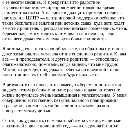
с ее десяти месяцев. И прекратили это радостное
и увлекательное времяпрепровождение только на время
раннего токсикоза. А на сроке в двадцать примерно недель
нас взяли в ЦИПР — центр игровой поддержки ребенка: это
такие бесплатные занятия при детских садах, куда дети ходят
вместе с родителя. Преподаватели вначале сомневались, что я,
беременная, смогу ходить к ним два раза в неделю, ведь
от нашего дома пешком туда идти больше километра.
Я возила дочь в прогулочной коляске, на обратном пути она
даже засыпала, так уставала от интенсивного развития. К нам
все — и преподаватели, и другие родители — относились
благожелательно, помогали, когда видели, что мне трудно.
Могли, к примеру, поддержать ребенка на шведской стенке
или потанцевать с ней какие-нибудь сложные па.
В результате оказалось, что совмещать беременность и уход
за двухлетним ребенком вполне реально и даже интересно:
жизнь получилась очень насыщенная и увлекательная. У меня
совершенно естественно, без специального планирования
и расчетов, сложилась удобная лично для меня разница
в возрасте между детьми.
О том, как удавалось совмещать заботу за уже двумя детьми
с разницей в два с половиной года — в следующей статье.