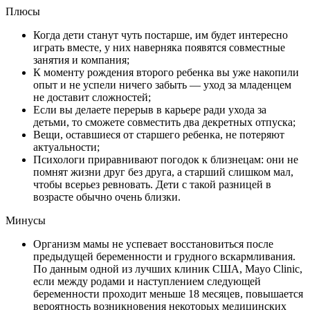
Плюсы
Когда дети станут чуть постарше, им будет интересно
играть вместе, у них наверняка появятся совместные
занятия и компания;
К моменту рождения второго ребенка вы уже накопили
опыт и не успели ничего забыть — уход за младенцем
не доставит сложностей;
Если вы делаете перерыв в карьере ради ухода за
детьми, то сможете совместить два декретных отпуска;
Вещи, оставшиеся от старшего ребенка, не потеряют
актуальности;
Психологи приравнивают погодок к близнецам: они не
помнят жизни друг без друга, а старший слишком мал,
чтобы всерьез ревновать. Дети с такой разницей в
возрасте обычно очень близки.
Минусы
Организм мамы не успевает восстановиться после
предыдущей беременности и грудного вскармливания.
По данным одной из лучших клиник США, Μayo Clinic,
если между родами и наступлением следующей
беременности проходит меньше 18 месяцев, повышается
вероятность возникновения некоторых медицинских