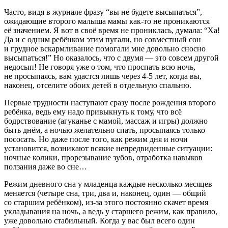
Часто, видя в журнале фразу “вы не будете высыпаться”,
ожидающие второго малыша мамы как-то не проникаются
её значением. Я вот в своё время не прониклась, думала: “Ха!
Да и с одним ребёнком этим пугали, но совместный сон
и грудное вскармливание помогали мне довольно сносно
высыпаться!” Но оказалось, что с двумя — это совсем другой
недосып! Не говоря уже о том, что проспать всю ночь,
не просыпаясь, вам удастся лишь через 4-5 лет, когда вы,
наконец, отселите обоих детей в отдельную спальню.
Первые трудности наступают сразу после рождения второго
ребёнка, ведь ему надо привыкнуть к тому, что всё
бодрствование (агуканье с мамой, массаж и игры) должно
быть днём, а ночью желательно спать, просыпаясь только
пососать. Но даже после того, как режим дня и ночи
установится, возникают всякие непредвиденные ситуации:
ночные колики, прорезывание зубов, отработка навыков
ползания даже во сне…
Режим дневного сна у младенца каждые несколько месяцев
меняется (четыре сна, три, два и, наконец, один — общий
со старшим ребёнком), из-за этого постоянно скачет время
укладывания на ночь, а ведь у старшего режим, как правило,
уже довольно стабильный. Когда у вас был всего один