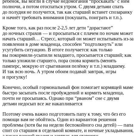
ребёнок, вы могли в случае недомогания “проскакать” с ним
полночи, а потом отоспаться утром. С двумя детьми спать
до полудня не получится, так как старший встанет спозаранку
и начнёт требовать внимания (покушать, поиграть и т.п.).
Кроме того, как раз после 2-2,5 лет дети “дорастают”
до ночных страхов — и просыпаться с плачем по ночам может
начать старший… Стресс, который он может испытывать из-за
появления в доме младенца, способен “подтолкнуть” или
усугубить ситуацию. В итоге получается: как только
вы покормили-усыпили младшего, просыпается старший; как
только уложили старшего, пора снова кормить (менять
памперс, мокрую от срыгивания пелёнку и т.п.) младшему.
И так всю ночь. А утром обоим подавай завтрак, игры
и прогулку!
Конечно, особый гормональный фон помогает кормящей маме
быстро засыпать после пробуждений и кормить младенца,
почти не просыпаясь. Однако при “рваном” сне с двумя
детьми недосып все же накапливается
Поэтому очень важно подготовить папу к тому, что без его
помощи вам не обойтись. Один из вариантов решения
проблемы (хотя бы на недели беспокойного сна детей) — папа
спит со старшим в отдельной комнате, и ночные укладывания,
а также ранний туалет и завтрак для старшего —