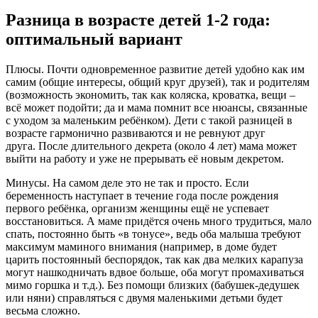
Разница в возрасте детей 1-2 года:
оптимальный вариант
Плюсы. Почти одновременное развитие детей удобно как им
самим (общие интересы, общий круг друзей), так и родителям
(возможность экономить, так как коляска, кроватка, вещи –
всё может подойти; да и мама помнит все нюансы, связанные
с уходом за маленьким ребёнком). Дети с такой разницей в
возрасте гармонично развиваются и не ревнуют друг
друга. После длительного декрета (около 4 лет) мама может
выйти на работу и уже не прерывать её новым декретом.
Минусы. На самом деле это не так и просто. Если
беременность наступает в течение года после рождения
первого ребёнка, организм женщины ещё не успевает
восстановиться. А маме придётся очень много трудиться, мало
спать, постоянно быть «в тонусе», ведь оба малыша требуют
максимум маминого внимания (например, в доме будет
царить постоянный беспорядок, так как два мелких карапуза
могут нашкодничать вдвое больше, оба могут промахиваться
мимо горшка и т.д.). Без помощи близких (бабушек-дедушек
или няни) справляться с двумя маленькими детьми будет
весьма сложно.