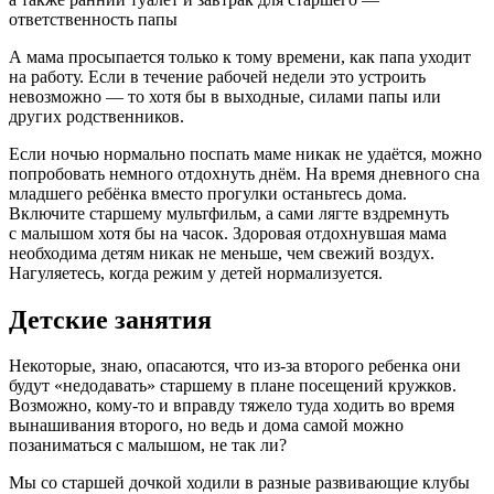
ответственность папы
А мама просыпается только к тому времени, как папа уходит
на работу. Если в течение рабочей недели это устроить
невозможно — то хотя бы в выходные, силами папы или
других родственников.
Если ночью нормально поспать маме никак не удаётся, можно
попробовать немного отдохнуть днём. На время дневного сна
младшего ребёнка вместо прогулки останьтесь дома.
Включите старшему мультфильм, а сами лягте вздремнуть
с малышом хотя бы на часок. Здоровая отдохнувшая мама
необходима детям никак не меньше, чем свежий воздух.
Нагуляетесь, когда режим у детей нормализуется.
Детские занятия
Некоторые, знаю, опасаются, что из-за второго ребенка они
будут «недодавать» старшему в плане посещений кружков.
Возможно, кому-то и вправду тяжело туда ходить во время
вынашивания второго, но ведь и дома самой можно
позаниматься с малышом, не так ли?
Мы со старшей дочкой ходили в разные развивающие клубы