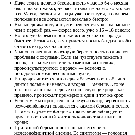
Даже если в первую беременность у вас до 6-го месяца
был плоский живот, не рассчитывайте на это во второй
раз. Матка, связки и мышцы уже растянуты, и о вашем
положении все догадаются довольно быстро;
Вы наверняка почувствуете шевеления малыша раньше,
чем в первый раз, — скорее всего, уже в 16 – 18 недель;
Во вторую беременность живот опускается гораздо
быстрее. Возможно, вам придется носить бандаж, чтобы
снизить нагрузку на спину;
У многих женщин во вторую беременность возникают
проблемы с сосудами. Если вы чувствуете тяжесть в
ногах, а на коже появились заметные «сеточки»,
проконсультируйтесь с врачом — возможно,
понадобятся компрессионные чулки;
В народе считается, что первая беременность обычно
длится дольше 40 недель, а вторая — меньше. Это не
так: по статистике, первые и последующие роды, как
правило, происходят примерно в один и тот же срок;
Если у мамы отрицательный резус-фактор, вероятность
резус-конфликта повышается с каждой беременностью.
В таком случае необходимо тщательное наблюдение
врача и постоянный контроль количества антител в
крови;
При второй беременности повышается риск
железодефицитной анемии. Ее симптомы — головная