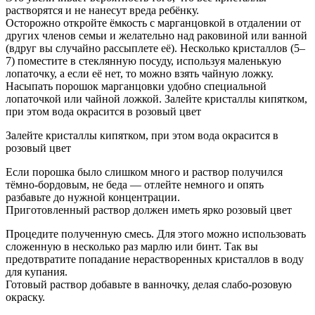
растворятся и не нанесут вреда ребёнку.
Осторожно откройте ёмкость с марганцовкой в отдалении от
других членов семьи и желательно над раковиной или ванной
(вдруг вы случайно рассыплете её). Несколько кристаллов (5–
7) поместите в стеклянную посуду, используя маленькую
лопаточку, а если её нет, то можно взять чайную ложку.
Насыпать порошок марганцовки удобно специальной
лопаточкой или чайной ложкой. Залейте кристаллы кипятком,
при этом вода окрасится в розовый цвет
Залейте кристаллы кипятком, при этом вода окрасится в
розовый цвет
Если порошка было слишком много и раствор получился
тёмно-бордовым, не беда — отлейте немного и опять
разбавьте до нужной концентрации.
Приготовленный раствор должен иметь ярко розовый цвет
Процедите полученную смесь. Для этого можно использовать
сложенную в несколько раз марлю или бинт. Так вы
предотвратите попадание нерастворенных кристаллов в воду
для купания.
Готовый раствор добавьте в ванночку, делая слабо-розовую
окраску.