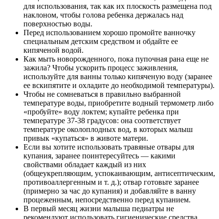
для использования, так как их плоскость размещена под
наклоном, чтобы голова ребенка держалась над
поверхностью воды.
Перед использованием хорошо промойте ванночку
специальным детским средством и обдайте ее
кипяченой водой.
Как мыть новорожденного, пока пупочная рана еще не
зажила? Чтобы ускорить процесс заживления,
используйте для ванны только кипяченую воду (заранее
ее вскипятите и охладите до необходимой температуры).
Чтобы не сомневаться в правильно выбранной
температуре воды, приобретите водный термометр либо
«пробуйте» воду локтем; купайте ребенка при
температуре 37-38 градусов: она соответствует
температуре околоплодных вод, в которых малыш
привык «купаться» в животе матери.
Если вы хотите использовать травяные отвары для
купания, заранее поинтересуйтесь — какими
свойствами обладает каждый из них
(общеукрепляющим, успокаивающим, антисептическим,
противоаллергенным и т. д.); отвар готовьте заранее
(примерно за час до купания) и добавляйте в ванну
процеженным, непосредственно перед купанием.
В первый месяц жизни малыша педиатры не
рекомендуют использовать гигиенические средства