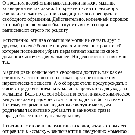
О вредном воздействии марганцовки на кожу малыша
заговорили не так давно. По времени все эти разговоры
совпали с изъятием данного медицинского препарата из
свободного обращения. Действительно, копеечный порошок,
который раньше можно было купить всем, сегодня
выписывают строго по рецепту.
Естественно, эти два события не могли не связать друг с
другом, что ещё больше напугало мнительных родителей,
которые поспешили убрать перманганат калия из своих
домашних аптечек для малышей. Но дело обстоит совсем не
так.
Марганцовки больше нет в свободном доступе, так как её
слишком часто стали использовать для приготовления
наркотических веществ. А о её вреде стали предупреждать в
связи с предпочтением натуральных продуктов для ухода за
малышом. Ведь по своей эффективности никакое химическое
вещество даже рядом не стоит с природными богатствами.
Поэтому современные педиатры советуют молодым
родителям так активно добавлять в ванночки травы —
гораздо более полезную альтернативу.
Негативные стороны перманганата калия, из-за которых его
отправили в «ссылку», заключаются в следующих моментах: