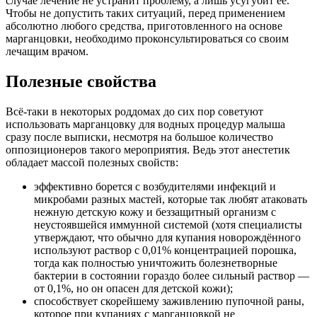
случае лечение не устранит проблему, а лишь усугубит ее.
Чтобы не допустить таких ситуаций, перед применением
абсолютно любого средства, приготовленного на основе
марганцовки, необходимо проконсультироваться со своим
лечащим врачом.
Полезные свойства
Всё-таки в некоторых роддомах до сих пор советуют
использовать марганцовку для водных процедур малыша
сразу после выписки, несмотря на большое количество
оппозиционеров такого мероприятия. Ведь этот анестетик
обладает массой полезных свойств:
эффективно борется с возбудителями инфекций и
микробами разных мастей, которые так любят атаковать
нежную детскую кожу и беззащитный организм с
неустоявшейся иммунной системой (хотя специалисты
утверждают, что обычно для купания новорождённого
используют раствор с 0,01% концентрацией порошка,
тогда как полностью уничтожить болезнетворные
бактерии в состоянии гораздо более сильный раствор —
от 0,1%, но он опасен для детской кожи);
способствует скорейшему заживлению пупочной раны,
которое при купаниях с марганцовкой не