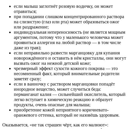
если малыш заглотнёт розовую водичку, он может
отравиться;
при попадании слишком концентрированного раствора
на слизистую (глаз или рта) может образоваться ожог
или раздражение;
индивидуальная непереносимость (не является мощным
аргументом, потому что у маленького человечка может
проявиться аллергия на любой раствор — в том числе
даже из трав);
если неправильно развести марганцовку для купания
новорождённого и оставить в нём кристаллы, они могут
вызвать ожог на нежной детской коже;
чрезмерный эффект сухости кожного покрова — это
несомненный факт, который внимательные родители
заметят сразу;
если в ванночку с раствором марганцовки попадёт
инородное вещество, может случиться беда:
перманганат калия — сильнейший окислитель, который
легко вступает в химическую реакцию и образует
продукты, очень опасные для малыша;
приобретение кожей неприятного коричневато-
оранжевого оттенка, который не назовёшь здоровым.
Оказывается, «не так страшен чёрт, как его малюют»: