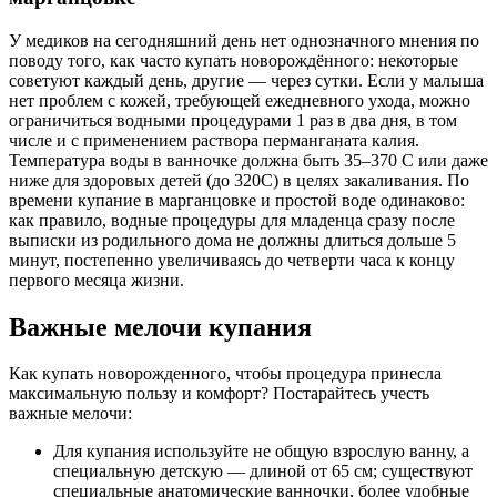
У медиков на сегодняшний день нет однозначного мнения по
поводу того, как часто купать новорождённого: некоторые
советуют каждый день, другие — через сутки. Если у малыша
нет проблем с кожей, требующей ежедневного ухода, можно
ограничиться водными процедурами 1 раз в два дня, в том
числе и с применением раствора перманганата калия.
Температура воды в ванночке должна быть 35–370 С или даже
ниже для здоровых детей (до 320С) в целях закаливания. По
времени купание в марганцовке и простой воде одинаково:
как правило, водные процедуры для младенца сразу после
выписки из родильного дома не должны длиться дольше 5
минут, постепенно увеличиваясь до четверти часа к концу
первого месяца жизни.
Важные мелочи купания
Как купать новорожденного, чтобы процедура принесла
максимальную пользу и комфорт? Постарайтесь учесть
важные мелочи:
Для купания используйте не общую взрослую ванну, а
специальную детскую — длиной от 65 см; существуют
специальные анатомические ванночки, более удобные