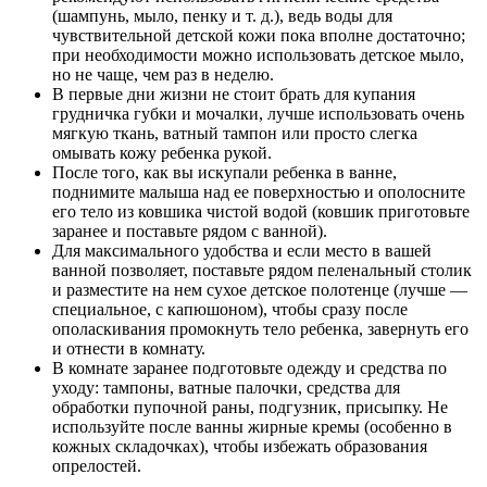
(шампунь, мыло, пенку и т. д.), ведь воды для
чувствительной детской кожи пока вполне достаточно;
при необходимости можно использовать детское мыло,
но не чаще, чем раз в неделю.
В первые дни жизни не стоит брать для купания
грудничка губки и мочалки, лучше использовать очень
мягкую ткань, ватный тампон или просто слегка
омывать кожу ребенка рукой.
После того, как вы искупали ребенка в ванне,
поднимите малыша над ее поверхностью и ополосните
его тело из ковшика чистой водой (ковшик приготовьте
заранее и поставьте рядом с ванной).
Для максимального удобства и если место в вашей
ванной позволяет, поставьте рядом пеленальный столик
и разместите на нем сухое детское полотенце (лучше —
специальное, с капюшоном), чтобы сразу после
ополаскивания промокнуть тело ребенка, завернуть его
и отнести в комнату.
В комнате заранее подготовьте одежду и средства по
уходу: тампоны, ватные палочки, средства для
обработки пупочной раны, подгузник, присыпку. Не
используйте после ванны жирные кремы (особенно в
кожных складочках), чтобы избежать образования
опрелостей.