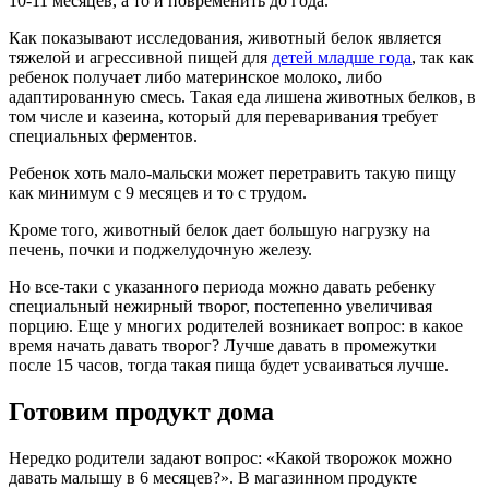
10-11 месяцев, а то и повременить до года.
Как показывают исследования, животный белок является
тяжелой и агрессивной пищей для
детей младше года
, так как
ребенок получает либо материнское молоко, либо
адаптированную смесь. Такая еда лишена животных белков, в
том числе и казеина, который для переваривания требует
специальных ферментов.
Ребенок хоть мало-мальски может перетравить такую пищу
как минимум с 9 месяцев и то с трудом.
Кроме того, животный белок дает большую нагрузку на
печень, почки и поджелудочную железу.
Но все-таки с указанного периода можно давать ребенку
специальный нежирный творог, постепенно увеличивая
порцию. Еще у многих родителей возникает вопрос: в какое
время начать давать творог? Лучше давать в промежутки
после 15 часов, тогда такая пища будет усваиваться лучше.
Готовим продукт дома
Нередко родители задают вопрос: «Какой творожок можно
давать малышу в 6 месяцев?». В магазинном продукте