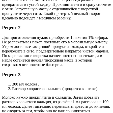
превратится в густой кефир. Прокипятите его и сразу снимите
с огня. Загустевшую массу с отделившейся сывороткой
пропустите через сито. Такой протертый нежный творог
идеально подойдет 7 месячном ребенку.
Рецепт 2
Для приготовления нужно приобрести 1 пакетик 1% кефира.
Не распечатывая пакет, поставьте его в морозильную камеру.
Утром достаньте замерзший продукт из холода, откройте и
переложите в сито, предварительно накрытое чистой марлей.
По мере таяния сыворотка начнет постепенно стекать, а в
марле останется нежная творожная масса, в которой
сохранятся все полезные бактерии.
Рецепт 3
300 мл молока .
Раствор хлористого кальция (продается в аптеке).
Молоко нужно прокипятить и охладить. Затем добавить
раствор хлористого кальция, из расчёта: 1 мл раствора на 100
мл молока. Далее тщательно перемешать, довести до кипения,
но следить за тем, чтобы оно не начало кипятиться.