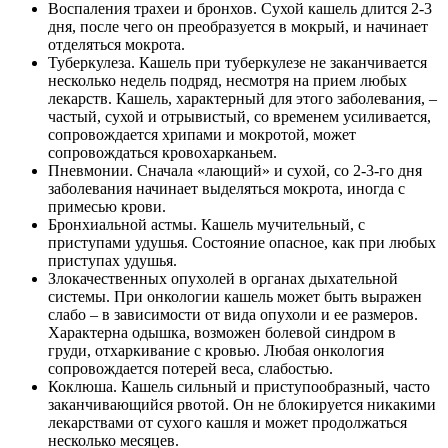
Воспаления трахеи и бронхов. Сухой кашель длится 2-3
дня, после чего он преобразуется в мокрый, и начинает
отделяться мокрота.
Туберкулеза. Кашель при туберкулезе не заканчивается
несколько недель подряд, несмотря на прием любых
лекарств. Кашель, характерный для этого заболевания, –
частый, сухой и отрывистый, со временем усиливается,
сопровождается хрипами и мокротой, может
сопровождаться кровохарканьем.
Пневмонии. Сначала «лающий» и сухой, со 2-3-го дня
заболевания начинает выделяться мокрота, иногда с
примесью крови.
Бронхиальной астмы. Кашель мучительный, с
приступами удушья. Состояние опасное, как при любых
приступах удушья.
Злокачественных опухолей в органах дыхательной
системы. При онкологии кашель может быть выражен
слабо – в зависимости от вида опухоли и ее размеров.
Характерна одышка, возможен болевой синдром в
груди, отхаркивание с кровью. Любая онкология
сопровождается потерей веса, слабостью.
Коклюша. Кашель сильный и приступообразный, часто
заканчивающийся рвотой. Он не блокируется никакими
лекарствами от сухого кашля и может продолжаться
несколько месяцев.