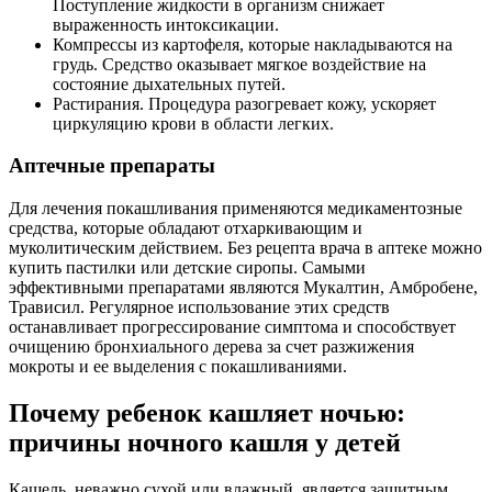
Поступление жидкости в организм снижает
выраженность интоксикации.
Компрессы из картофеля, которые накладываются на
грудь. Средство оказывает мягкое воздействие на
состояние дыхательных путей.
Растирания. Процедура разогревает кожу, ускоряет
циркуляцию крови в области легких.
Аптечные препараты
Для лечения покашливания применяются медикаментозные
средства, которые обладают отхаркивающим и
муколитическим действием. Без рецепта врача в аптеке можно
купить пастилки или детские сиропы. Самыми
эффективными препаратами являются Мукалтин, Амбробене,
Трависил. Регулярное использование этих средств
останавливает прогрессирование симптома и способствует
очищению бронхиального дерева за счет разжижения
мокроты и ее выделения с покашливаниями.
Почему ребенок кашляет ночью:
причины ночного кашля у детей
Кашель, неважно сухой или влажный, является защитным