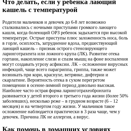
Что делать, если у ребенка лающий
кашель с температурой
Родители мальчиков и девочек до 6-8 лет возможно
сталкивались с ночными приступами громкого лающего
кашля, когда болеющий ОРЗ ребенок задыхается при высокой
температуре. Острые приступы плюс заложенность носа, боль
в горле, осиплость, затруднение вдоха, предшествующий
лающий кашель – признак острого стенозирующего
ларинготрахеита или ложного крупа (ЛК). Развитие отека
гортани, накопление слизи и спазм мышц на фоне воспаления
могут создавать угрозу асфиксии. ЛК – осложнение вирусных
инфекций, чаще всего парагриппа, гриппа, также может
возникать при кори, краснухе, ветрянке, дифтерии и
скарлатине. Вероятность отека в сухом перегретом
помещении в осенне-зимний период довольно высокая.
Наиболее часто острая форма ларинготрахеобронхита
развивается у детей второго и третьего года жизни (более 50%
заболевших), несколько реже – в грудном возрасте (6 – 12
месяцев) и на четвертом году жизни. У мальчиков такое
осложнение наблюдается практически в 3 раза чаще, чем у
девочек. Причина ЛК не аллергия, а вирус.
Как помочь в домашних условиях