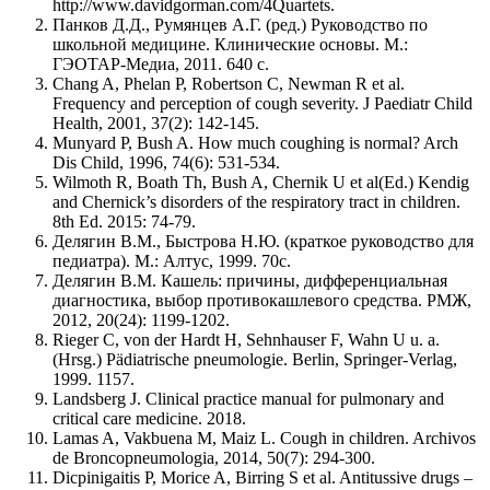
http://www.davidgorman.com/4Quartets.
Панков Д.Д., Румянцев А.Г. (ред.) Руководство по
школьной медицине. Клинические основы. М.:
ГЭОТАР-Медиа, 2011. 640 с.
Chang A, Phelan P, Robertson C, Newman R et al.
Frequency and perception of cough severity. J Paediatr Child
Health, 2001, 37(2): 142-145.
Munyard P, Bush A. How much coughing is normal? Arch
Dis Child, 1996, 74(6): 531-534.
Wilmoth R, Boath Th, Bush A, Chernik U et al(Ed.) Kendig
and Chernick’s disorders of the respiratory tract in children.
8th Ed. 2015: 74-79.
Делягин В.М., Быстрова Н.Ю. (краткое руководство для
педиатра). М.: Алтус, 1999. 70с.
Делягин В.М. Кашель: причины, дифференциальная
диагностика, выбор противокашлевого средства. РМЖ,
2012, 20(24): 1199-1202.
Rieger C, von der Hardt H, Sehnhauser F, Wahn U u. a.
(Hrsg.) Pädiatrische pneumologie. Berlin, Springer-Verlag,
1999. 1157.
Landsberg J. Clinical practice manual for pulmonary and
critical care medicine. 2018.
Lamas A, Vakbuena M, Maiz L. Cough in children. Archivos
de Broncopneumologia, 2014, 50(7): 294-300.
Dicpinigaitis P, Morice A, Birring S et al. Antitussive drugs –