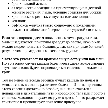
бронхиальной астмы;
аллергической реакции на присутствующие в детской
комнате растения, пыль, моющие средства для уборки;
хронического ринита, синусита или аденоидита;
коклюша;
рефлюкса желудка (часто сопряжено с появлением
изжоги) и заболеваний сердечно-сосудистой системы.
Если это сопровождается повышением температуры тела,
малыш задыхается, приступы доводят до рвоты, нужно как
можно скорее попасть в больницу. Так как при ряде болезней
результатом промедления может стать удушье.
Часто это указывает на бронхиальную астму или коклюш.
Но во втором случае кашель будет иметь характерное лающее
звучание, а вдох будет сопровождаться свистом, похожим на
крик.
Тем не менее не всегда ребенка мучает кашель по ночам и
мешает спать в связи с развитием болезни. Иногда причины
этого явления достаточно безобидны и заключаются в
попадании в дыхательные пути инородного тела или просто в
слишком холодном и сухом воздухе в детской, что раздражает
слизистые и провоцирует появление приступов.