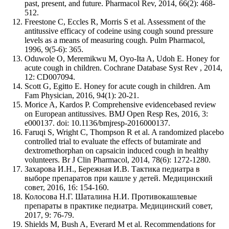
past, present, and future. Pharmacol Rev, 2014, 66(2): 468-
512.
Freestone C, Eccles R, Morris S et al. Assessment of the
antitussive efficacy of codeine using cough sound pressure
levels as a means of measuring cough. Pulm Pharmacol,
1996, 9(5-6): 365.
Oduwole O, Meremikwu M, Oyo-Ita A, Udoh E. Honey for
acute cough in children. Cochrane Database Syst Rev , 2014,
12: CD007094.
Scott G, Egitto E. Honey for acute cough in children. Am
Fam Physician, 2016, 94(1): 20-21.
Morice A, Kardos P. Comprehensive evidencebased review
on European antitussives. BMJ Open Resp Res, 2016, 3:
e000137. doi: 10.1136/bmjresp-2016000137.
Faruqi S, Wright C, Thompson R et al. A randomized placebo
controlled trial to evaluate the effects of butamirate and
dextromethorphan on capsaicin induced cough in healthy
volunteers. Br J Clin Pharmacol, 2014, 78(6): 1272-1280.
Захарова И.Н., Бережная И.В. Тактика педиатра в
выборе препаратов при кашле у детей. Медицинский
совет, 2016, 16: 154-160.
Колосова Н.Г. Шаталина Н.И. Противокашлевые
препараты в практике педиатра. Медицинский совет,
2017, 9: 76-79.
Shields M, Bush A, Everard M et al. Recommendations for