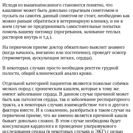
Исходя из вышенаписанного становится понятно, что
кашляние может быть довольно серьезным симптомом и
пускать на самотек данный симптом не стоит, необходимо как
можно раньше обратиться в ветеринарную клинику, и ни в
коем случае не предпринимать самостоятельные попытки
помочь вашему питомцу (прогревания, заливание теплых
растворов внутрь и т.д.).
На первичном приеме доктор обязательно выяснит анамнез
(когда началось, внезапно или постепенно), проведет осмотр
(термометрия, аускультация легких, сердца).
В некоторых случаях просто необходим рентген грудной
полости, общий клинический анализ крови.
Отдельной категорией пациентов являются пожилые собачки
мелких пород с хроническим кашлем, которые к тому же
имеют заболевание сердца. В данном случае причиной может
быть как патология сердца, так и заболевание респираторного
тракта, а в некоторых случаях взаимодействие того и другого
фактора вместе. И к сожалению, разобраться в таком случае на
первичном приеме, что же именно является причиной кашля
бывает довольно сложно. В этом случае необходима будет
консультация кардиолога и проведение ультразвукового
исследования сердца (в некоторых случаях и ЭКГ) с целью