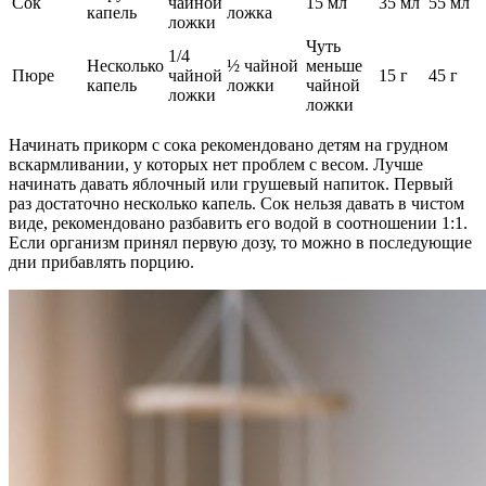
Сок
чайной
15 мл
35 мл
55 мл
капель
ложка
ложки
Чуть
1/4
Несколько
½ чайной
меньше
Пюре
чайной
15 г
45 г
капель
ложки
чайной
ложки
ложки
Начинать прикорм с сока рекомендовано детям на грудном
вскармливании, у которых нет проблем с весом. Лучше
начинать давать яблочный или грушевый напиток. Первый
раз достаточно несколько капель. Сок нельзя давать в чистом
виде, рекомендовано разбавить его водой в соотношении 1:1.
Если организм принял первую дозу, то можно в последующие
дни прибавлять порцию.