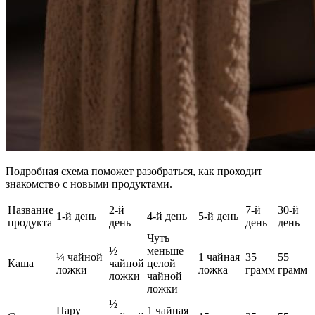
Подробная схема поможет разобраться, как проходит
знакомство с новыми продуктами.
Название
2-й
7-й
30-й
1-й день
4-й день
5-й день
продукта
день
день
день
Чуть
½
меньше
¼ чайной
1 чайная
35
55
Каша
чайной
целой
ложки
ложка
грамм
грамм
ложки
чайной
ложки
½
Пару
1 чайная