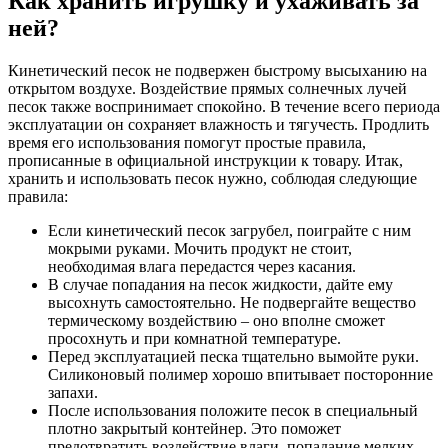
Как хранить игрушку и ухаживать за
ней?
Кинетический песок не подвержен быстрому высыханию на
открытом воздухе. Воздействие прямых солнечных лучей
песок также воспринимает спокойно. В течение всего периода
эксплуатации он сохраняет влажность и тягучесть. Продлить
время его использования помогут простые правила,
прописанные в официальной инструкции к товару. Итак,
хранить и использовать песок нужно, соблюдая следующие
правила:
Если кинетический песок загрубел, поиграйте с ним
мокрыми руками. Мочить продукт не стоит,
необходимая влага передастся через касания.
В случае попадания на песок жидкости, дайте ему
высохнуть самостоятельно. Не подвергайте вещество
термическому воздействию – оно вполне сможет
просохнуть и при комнатной температуре.
Перед эксплуатацией песка тщательно вымойте руки.
Силиконовый полимер хорошо впитывает посторонние
запахи.
После использования положите песок в специальный
плотно закрытый контейнер. Это поможет
предотвратить воздействие влаги, попадание мелких