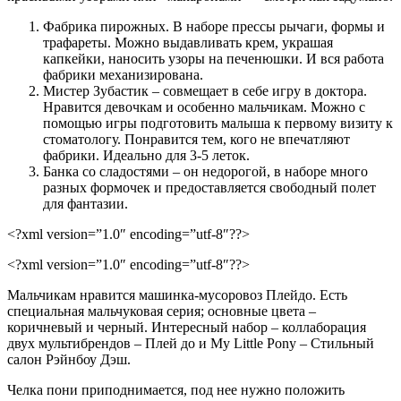
Фабрика пирожных. В наборе прессы рычаги, формы и
трафареты. Можно выдавливать крем, украшая
капкейки, наносить узоры на печенюшки. И вся работа
фабрики механизирована.
Мистер Зубастик – совмещает в себе игру в доктора.
Нравится девочкам и особенно мальчикам. Можно с
помощью игры подготовить малыша к первому визиту к
стоматологу. Понравится тем, кого не впечатляют
фабрики. Идеально для 3-5 леток.
Банка со сладостями – он недорогой, в наборе много
разных формочек и предоставляется свободный полет
для фантазии.
<?xml version=”1.0″ encoding=”utf-8″??>
<?xml version=”1.0″ encoding=”utf-8″??>
Мальчикам нравится машинка-мусоровоз Плейдо. Есть
специальная мальчуковая серия; основные цвета –
коричневый и черный. Интересный набор – коллаборация
двух мультибрендов – Плей до и My Little Pony – Стильный
салон Рэйнбоу Дэш.
Челка пони приподнимается, под нее нужно положить