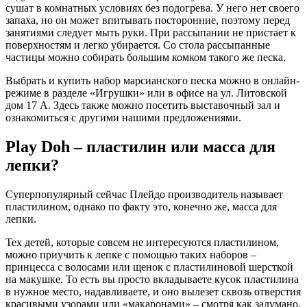
сушат в комнатных условиях без подогрева. У него нет своего
запаха, но он может впитывать посторонние, поэтому перед
занятиями следует мыть руки. При рассыпании не пристает к
поверхностям и легко убирается. Со стола рассыпанные
частицы можно собирать большим комком такого же песка.
Выбрать и купить набор марсианского песка можно в онлайн-
режиме в разделе «Игрушки» или в офисе на ул. Литовской
дом 17 А. Здесь также можно посетить выставочный зал и
ознакомиться с другими нашими предложениями.
Play Doh – пластилин или масса для
лепки?
Суперпопулярный сейчас Плейдо производитель называет
пластилином, однако по факту это, конечно же, масса для
лепки.
Тех детей, которые совсем не интересуются пластилином,
можно приучить к лепке с помощью таких наборов –
принцесса с волосами или щенок с пластилиновой шерсткой
на макушке. То есть вы просто вкладываете кусок пластилина
в нужное место, надавливаете, и оно вылезет сквозь отверстия
красивыми узорами или «макаронами» – смотря как задумано.