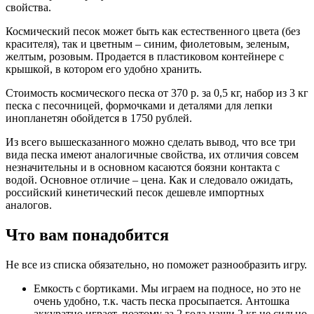
свойства.
Космический песок может быть как естественного цвета (без
красителя), так и цветным – синим, фиолетовым, зеленым,
желтым, розовым. Продается в пластиковом контейнере с
крышкой, в котором его удобно хранить.
Стоимость космического песка от 370 р. за 0,5 кг, набор из 3 кг
песка с песочницей, формочками и деталями для лепки
инопланетян обойдется в 1750 рублей.
Из всего вышесказанного можно сделать вывод, что все три
вида песка имеют аналогичные свойства, их отличия совсем
незначительны и в основном касаются боязни контакта с
водой. Основное отличие – цена. Как и следовало ожидать,
российский кинетический песок дешевле импортных
аналогов.
Что вам понадобится
Не все из списка обязательно, но поможет разнообразить игру.
Емкость с бортиками. Мы играем на подносе, но это не
очень удобно, т.к. часть песка просыпается. Антошка
аккуратно играет, поэтому за 2 года наши 2 кг не сильно