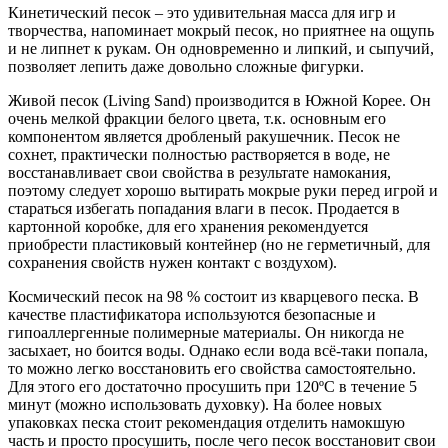
Кинетический песок – это удивительная масса для игр и
творчества, напоминает мокрый песок, но приятнее на ощупь
и не липнет к рукам. Он одновременно и липкий, и сыпучий,
позволяет лепить даже довольно сложные фигурки.
Живой песок (Living Sand) производится в Южной Корее. Он
очень мелкой фракции белого цвета, т.к. основным его
компонентом является дробленый ракушечник. Песок не
сохнет, практически полностью растворяется в воде, не
восстанавливает свои свойства в результате намокания,
поэтому следует хорошо вытирать мокрые руки перед игрой и
стараться избегать попадания влаги в песок. Продается в
картонной коробке, для его хранения рекомендуется
приобрести пластиковый контейнер (но не герметичный, для
сохранения свойств нужен контакт с воздухом).
Космический песок на 98 % состоит из кварцевого песка. В
качестве пластификатора используются безопасные и
гипоаллергенные полимерные материалы. Он никогда не
засыхает, но боится воды. Однако если вода всё-таки попала,
то можно легко восстановить его свойства самостоятельно.
Для этого его достаточно просушить при 120ºС в течение 5
минут (можно использовать духовку). На более новых
упаковках песка стоит рекомендация отделить намокшую
часть и просто просушить, после чего песок восстановит свои