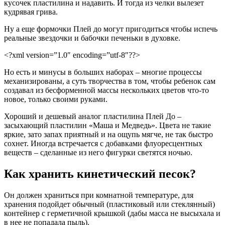
кусочек пластилина и надавить. И тогда из челки вылезет
кудрявая грива.
Ну а еще формочки Плей до могут пригодиться чтобы испечь
реальные звездочки и бабочки печеньки в духовке.
<?xml version=”1.0″ encoding=”utf-8″??>
Но есть и минусы в больших наборах – многие процессы
механизированы, а суть творчества в том, чтобы ребенок сам
создавал из бесформенной массы нескольких цветов что-то
новое, только своими руками.
Хороший и дешевый аналог пластилина Плей До –
засыхающий пластилин «Маша и Медведь». Цвета не такие
яркие, зато запах приятный и на ощупь мягче, не так быстро
сохнет. Иногда встречается с добавками флуоресцентных
веществ – сделанные из него фигурки светятся ночью.
Как хранить кинетический песок?
Он должен храниться при комнатной температуре, для
хранения подойдет обычный (пластиковый или стеклянный)
контейнер с герметичной крышкой (дабы масса не высыхала и
в нее не попадала пыль).