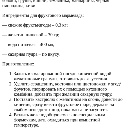
яблоки, груши, вишни, земляника, мандарины, черная
смородина, киви.
Ингредиенты для фруктового мармелада:
— свежие фрукты/ягоды – 0,3 кг;
— желатин пищевой – 30 гр;
— вода питьевая – 400 мл;
— сахарная пудра – по вкусу.
Приготовление:
Залить в эмалированной посуде кипяченой водой
желатиновые гранулы, отставить до загустения.
Удалить сердцевину, косточки или цветоножки у ягод/
фруктов, пюрировать их с помощью кухонного
комбайна, добавить при желании сахарную пудру.
Поставить кастрюлю с желатином на огонь, довести до
кипения, сразу ввести фруктовое пюре, держать на
слабом огне до тех пор, пока масса не загустеет.
Разлить желеподобную смесь по специальным
формочкам, дать охладиться при комнатной
температуре.