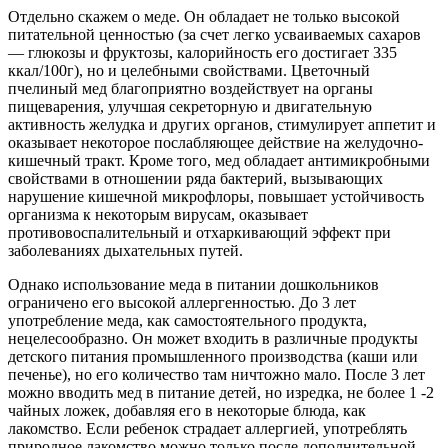
Отдельно скажем о меде. Он обладает не только высокой
питательной ценностью (за счет легко усваиваемых сахаров
— глюкозы и фруктозы, калорийность его достигает 335
ккал/100г), но и целебными свойствами. Цветочный
пчелиный мед благоприятно воздействует на органы
пищеварения, улучшая секреторную и двигательную
активность желудка и других органов, стимулирует аппетит и
оказывает некоторое послабляющее действие на желудочно-
кишечный тракт. Кроме того, мед обладает антимикробными
свойствами в отношении ряда бактерий, вызывающих
нарушение кишечной микрофлоры, повышает устойчивость
организма к некоторым вирусам, оказывает
противовоспалительный и отхаркивающий эффект при
заболеваниях дыхательных путей.
Однако использование меда в питании дошкольников
ограничено его высокой аллергенностью. До 3 лет
употребление меда, как самостоятельного продукта,
нецелесообразно. Он может входить в различные продукты
детского питания промышленного производства (каши или
печенье), но его количество там ничтожно мало. После 3 лет
можно вводить мед в питание детей, но изредка, не более 1 -2
чайных ложек, добавляя его в некоторые блюда, как
лакомство. Если ребенок страдает аллергией, употреблять
природное лакомство можно только после дополнительной