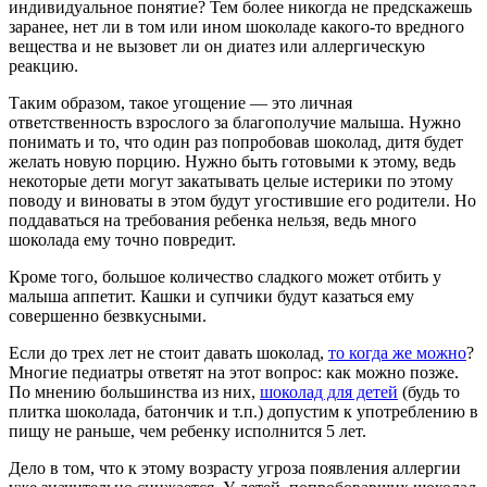
индивидуальное понятие? Тем более никогда не предскажешь
заранее, нет ли в том или ином шоколаде какого-то вредного
вещества и не вызовет ли он диатез или аллергическую
реакцию.
Таким образом, такое угощение — это личная
ответственность взрослого за благополучие малыша. Нужно
понимать и то, что один раз попробовав шоколад, дитя будет
желать новую порцию. Нужно быть готовыми к этому, ведь
некоторые дети могут закатывать целые истерики по этому
поводу и виноваты в этом будут угостившие его родители. Но
поддаваться на требования ребенка нельзя, ведь много
шоколада ему точно повредит.
Кроме того, большое количество сладкого может отбить у
малыша аппетит. Кашки и супчики будут казаться ему
совершенно безвкусными.
Если до трех лет не стоит давать шоколад,
то когда же можно
?
Многие педиатры ответят на этот вопрос: как можно позже.
По мнению большинства из них,
шоколад для детей
(будь то
плитка шоколада, батончик и т.п.) допустим к употреблению в
пищу не раньше, чем ребенку исполнится 5 лет.
Дело в том, что к этому возрасту угроза появления аллергии