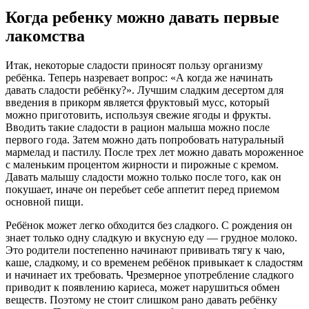
Когда ребенку можно давать первые
лакомства
Итак, некоторые сладости приносят пользу организму
ребёнка. Теперь назревает вопрос: «А когда же начинать
давать сладости ребёнку?». Лучшим сладким десертом для
введения в прикорм является фруктовый мусс, который
можно приготовить, используя свежие ягоды и фрукты.
Вводить такие сладости в рацион малыша можно после
первого года. Затем можно дать попробовать натуральный
мармелад и пастилу. После трех лет можно давать мороженное
с маленьким процентом жирности и пирожные с кремом.
Давать малышу сладости можно только после того, как он
покушает, иначе он перебьет себе аппетит перед приемом
основной пищи.
Ребёнок может легко обходится без сладкого. С рождения он
знает только одну сладкую и вкусную еду — грудное молоко.
Это родители постепенно начинают прививать тягу к чаю,
каше, сладкому, и со временем ребёнок привыкает к сладостям
и начинает их требовать. Чрезмерное употребление сладкого
приводит к появлению кариеса, может нарушиться обмен
веществ. Поэтому не стоит слишком рано давать ребёнку