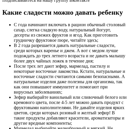
Подписывайтесь на нашу группу Вконтакте
Какие сладости можно давать ребенку
С года начинают включать в рацион обычный столовый
сахар, слегка сладкую воду, натуральный йогурт,
десерты из свежих фруктов и ягод. Как приготовить
грудничку фруктовое пюре, читайте здесь;
В 2 года разрешается давать натуральные сладости,
среди которых варенье и джем. А вот с медом лучше
подождать до трех летнего возраста и не давать малышу
более двух чайных ложек в течение дня;
После трех лет дают зефир, мармелад, пастилу и
некоторые восточные лакомства. Кстати, натуральные и
восточные сладости считаются самыми безопасными. А
натуральные изделия даже полезны для организма, так
как они повышают иммунитет и помогают при
вирусных заболеваниях;
Зефир выбирайте ванильный или сливочный белого или
кремового цвета, после 4-5 лет можно давать продукт с
фруктовыми наполнителями. Не давайте изделия ярких
цветов, среди которых розовый и желтый зефир! В
такие продукты добавляют красители, ароматизаторы и
другие вредные компоненты;
Мармелад выбирайте желеобразный и мягкий. Не