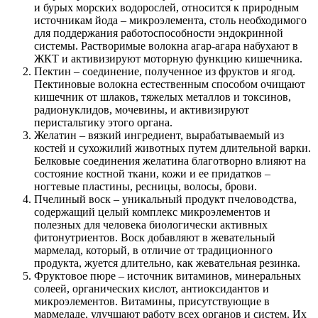
и бурых морских водорослей, относится к природным
источникам йода – микроэлемента, столь необходимого
для поддержания работоспособности эндокринной
системы. Растворимые волокна агар-агара набухают в
ЖКТ и активизируют моторную функцию кишечника.
Пектин – соединение, полученное из фруктов и ягод.
Пектиновые волокна естественным способом очищают
кишечник от шлаков, тяжелых металлов и токсинов,
радионуклидов, мочевины, и активизируют
перистальтику этого органа.
Желатин – вязкий ингредиент, вырабатываемый из
костей и сухожилий животных путем длительной варки.
Белковые соединения желатина благотворно влияют на
состояние костной ткани, кожи и ее придатков –
ногтевые пластины, ресницы, волосы, брови.
Пчелиный воск – уникальный продукт пчеловодства,
содержащий целый комплекс микроэлементов и
полезных для человека биологически активных
фитонутриентов. Воск добавляют в жевательный
мармелад, который, в отличие от традиционного
продукта, жуется длительно, как жевательная резинка.
Фруктовое пюре – источник витаминов, минеральных
солеей, органических кислот, антиоксидантов и
микроэлементов. Витамины, присутствующие в
мармеладе, улучшают работу всех органов и систем. Их