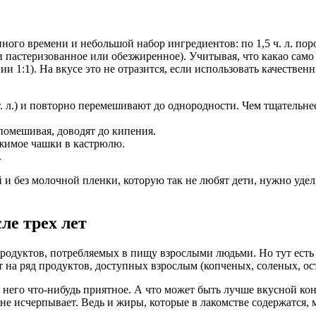
го времени и небольшой набор ингредиентов: по 1,5 ч. л. поро
 и пастеризованное или обезжиренное). Учитывая, что какао сам
ии 1:1). На вкусе это не отразится, если использовать качестве
. л.) и повторно перемешивают до однородности. Чем тщательнее
помешивая, доводят до кипения.
ржимое чашки в кастрюлю.
.
 и без молочной пленки, которую так не любят дети, нужно удел
ле трех лет
родуктов, потребляемых в пищу взрослыми людьми. Но тут есть 
 на ряд продуктов, доступных взрослым (копченых, соленых, ост
ля него что-нибудь приятное. А что может быть лучше вкусной к
 не исчерпывает. Ведь и жиры, которые в лакомстве содержатся