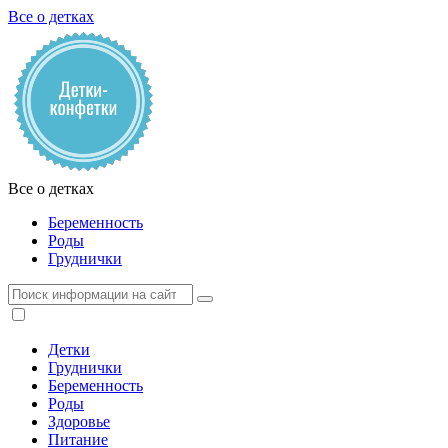
Все о детках
Все о детках
Беременность
Роды
Груднички
Детки
Груднички
Беременность
Роды
Здоровье
Питание