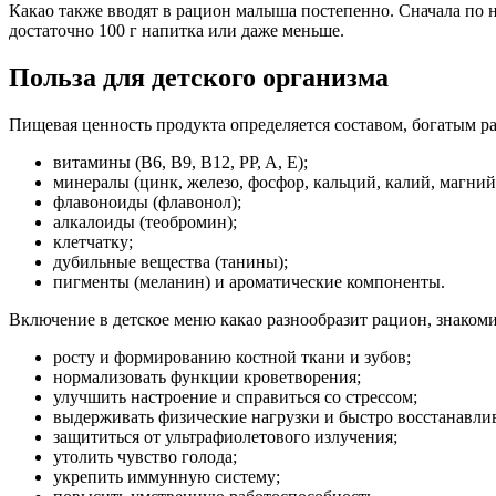
Какао также вводят в рацион малыша постепенно. Сначала по не
достаточно 100 г напитка или даже меньше.
Польза для детского организма
Пищевая ценность продукта определяется составом, богатым ра
витамины (B6, B9, B12, PP, A, E);
минералы (цинк, железо, фосфор, кальций, калий, магний,
флавоноиды (флавонол);
алкалоиды (теобромин);
клетчатку;
дубильные вещества (танины);
пигменты (меланин) и ароматические компоненты.
Включение в детское меню какао разнообразит рацион, знако
росту и формированию костной ткани и зубов;
нормализовать функции кроветворения;
улучшить настроение и справиться со стрессом;
выдерживать физические нагрузки и быстро восстанавлив
защититься от ультрафиолетового излучения;
утолить чувство голода;
укрепить иммунную систему;