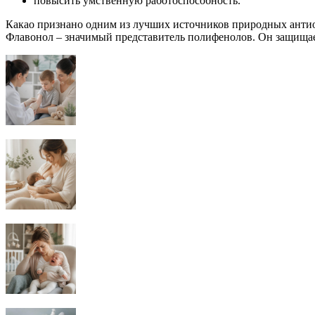
повысить умственную работоспособность.
Какао признано одним из лучших источников природных антиок
Флавонол – значимый представитель полифенолов. Он защищает