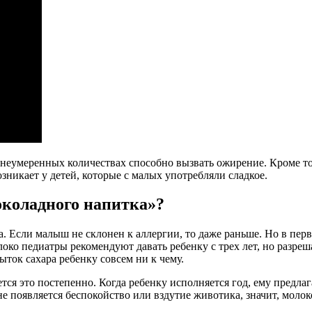
неумеренных количествах способно вызвать ожирение. Кроме то
озникает у детей, которые с малых употребляли сладкое.
околадного напитка»?
та. Если малыш не склонен к аллергии, то даже раньше. Но в пе
ко педиатры рекомендуют давать ребенку с трех лет, но разреша
ток сахара ребенку совсем ни к чему.
тся это постепенно. Когда ребенку исполняется год, ему предла
не появляется беспокойство или вздутие животика, значит, моло