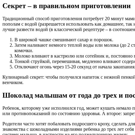
Секрет – в правильном приготовлении
Традиционный способ приготовления потребует 20 минут мамино
пополам с водой (разрешается использовать как домашнее, так
лучше развести водой (в классической рецептуре – в соотношен
В широкой чашке смешивают сахар и порошок.
Затем наливают немного теплой воды или молока (до 2 ст
комочки.
Молоко вливают в кастрюлю или сотейник и, постоянно 
Тонкой струйкой, перемешивая, медленно вливают соде
Отключают огонь через 15-20 секунд от начала закипания
Кулинарный секрет: чтобы получился напиток с нежной пенкой
венчиком.
Шоколад малышам от года до трех и пос
Ребенок, которому уже исполнился год, может кушать немало п
или противопоказаний по состоянию здоровья. А второе: запрет
Родители часто хотят побаловать подросшего кроху, сделать д
знакомства с шоколадными изделиями ребенка до трех лет себя
систему малыша, в частности на его поджелудочную железу.