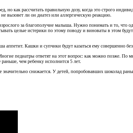
д, но как рассчитать правильную дозу, когда это строго индиви
и не вызовет ли он диатез или аллергическую реакцию.
взрослого за благополучие малыша. Нужно понимать и то, что о
тывать целые истерики по этому поводу и виноваты в этом будут
ша аппетит. Кашки и супчики будут казаться ему совершенно бе
 Многие педиатры ответят на этот вопрос: как можно позже. По м
 раньше, чем ребенку исполнится 5 лет.
уже значительно снижается. У детей, попробовавших шоколад ран