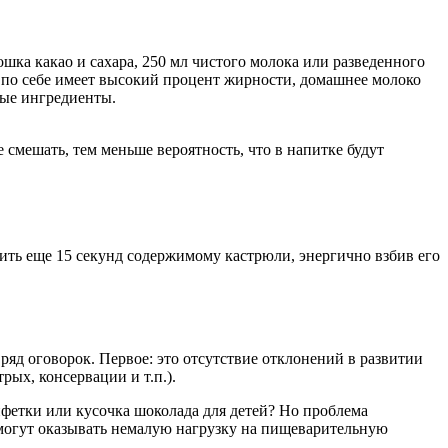
шка какао и сахара, 250 мл чистого молока или разведенного
о по себе имеет высокий процент жирности, домашнее молоко
нные ингредиенты.
 смешать, тем меньше вероятность, что в напитке будут
ить еще 15 секунд содержимому кастрюли, энергично взбив его
ряд оговорок. Первое: это отсутствие отклонений в развитии
рых, консервации и т.п.).
онфетки или кусочка шоколада для детей? Но проблема
, могут оказывать немалую нагрузку на пищеварительную