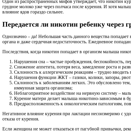
Один из распространенных мифов утверждает, что никотин курс
грудное молоко уже через полчаса после курения. И хотя малышу
влияние ядов гораздо сильнее.
Передается ли никотин ребенку через г
Однозначно – да! Небольшая часть данного вещества попадает
органа и даже сердечная недостаточность. Ежедневное попада
Последствия, когда никотин попадает в организм малыша нико
Нарушения сна – частые пробуждения, беспокойность, пе
Снижение аппетита, потеря веса, замедление роста и разв
Склонность к аллергическим реакциям – трудно вводить 
Нарушения функции ЖКТ – газики, колики, запоры, рвот
Склонность к заболеваниям легких. Это обусловлено тем
иммунная защита организма;
Неблагоприятное воздействие на нервную систему – малы
Курение матери делает малыша никотино-зависимым в б
Предрасположенность к онкологическим патологиям, пов
Негативное влияние курения при лактации несоизмеримо с уд
отказа от курения.
Если женщина не может отказаться от пагубной привычки, рек