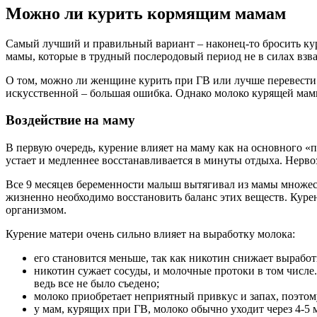
Можно ли курить кормящим мамам
Самый лучший и правильный вариант – наконец-то бросить кури
мамы, которые в трудный послеродовый период не в силах взвал
О том, можно ли женщине курить при ГВ или лучше перевести р
искусственной – большая ошибка. Однако молоко курящей мамы
Воздействие на маму
В первую очередь, курение влияет на маму как на основного «
устает и медленнее восстанавливается в минуты отдыха. Нерво
Все 9 месяцев беременности малыш вытягивал из мамы множес
жизненно необходимо восстановить баланс этих веществ. Курени
организмом.
Курение матери очень сильно влияет на выработку молока:
его становится меньше, так как никотин снижает вырабо
никотин сужает сосуды, и молочные протоки в том числе.
ведь все не было съедено;
молоко приобретает неприятный привкус и запах, поэтому
у мам, курящих при ГВ, молоко обычно уходит через 4-5 