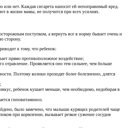
ью или нет. Каждая сигарета наносит ей непоправимый вред.
уют в жизни мамы, не получится при всех усилиях.
осторожным поступком, а вернуть все в норму бывает очень и
ю сторону.
иводит к тому, что ребенок:
ывает прямо противоположное воздействие;
го отравление. Проявляется оно тем сильнее, чем больше
ности. Поэтому колики проходят более болезненно, длятся
;
ивкус, ребенок кушает меньше, чем необходимо, недобирая в
вается гиповитаминоз.
айдено, было замечено, что малыши курящих родителей чаще
олоком при кормлении, вызывает резкое сужение сосудов