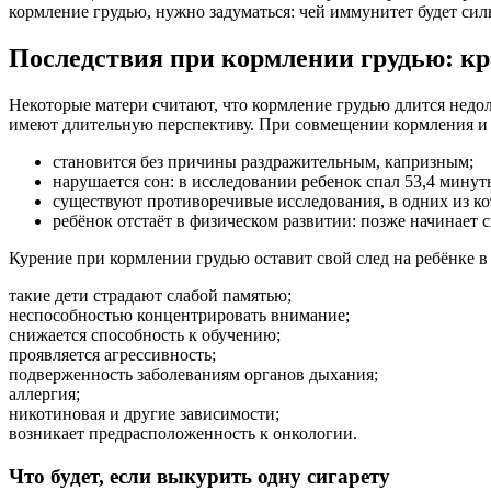
кормление грудью, нужно задуматься: чей иммунитет будет сил
Последствия при кормлении грудью: к
Некоторые матери считают, что кормление грудью длится недолг
имеют длительную перспективу. При совмещении кормления и 
становится без причины раздражительным, капризным;
нарушается сон: в исследовании ребенок спал 53,4 минуты 
существуют противоречивые исследования, в одних из кот
ребёнок отстаёт в физическом развитии: позже начинает си
Курение при кормлении грудью оставит свой след на ребёнке 
такие дети страдают слабой памятью;
неспособностью концентрировать внимание;
снижается способность к обучению;
проявляется агрессивность;
подверженность заболеваниям органов дыхания;
аллергия;
никотиновая и другие зависимости;
возникает предрасположенность к онкологии.
Что будет, если выкурить одну сигарету