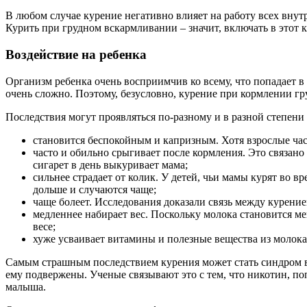
В любом случае курение негативно влияет на работу всех внут
Курить при грудном вскармливании – значит, включать в этот к
Воздействие на ребенка
Организм ребенка очень восприимчив ко всему, что попадает в
очень сложно. Поэтому, безусловно, курение при кормлении гр
Последствия могут проявляться по-разному и в разной степени 
становится беспокойным и капризным. Хотя взрослые час
часто и обильно срыгивает после кормления. Это связано
сигарет в день выкуривает мама;
сильнее страдает от колик. У детей, чьи мамы курят во 
дольше и случаются чаще;
чаще болеет. Исследования доказали связь между курение
медленнее набирает вес. Поскольку молока становится м
весе;
хуже усваивает витамины и полезные вещества из молока,
Самым страшным последствием курения может стать синдром в
ему подвержены. Ученые связывают это с тем, что никотин, по
малыша.