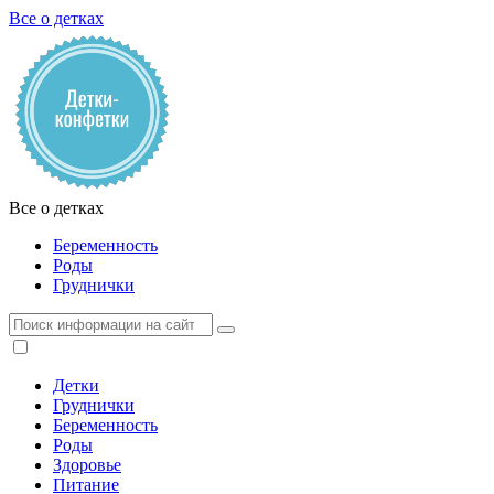
Все о детках
Все о детках
Беременность
Роды
Груднички
Детки
Груднички
Беременность
Роды
Здоровье
Питание