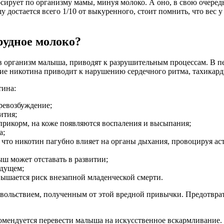
ирует по организму мамы, минуя молоко. А оно, в свою очередь,
 достается всего 1/10 от выкуренного, стоит помнить, что вес у
рудное молоко?
 в организм малыша, приводят к разрушительным процессам. В п
ние никотина приводит к нарушению сердечного ритма, тахикард
тина:
ревозбуждение;
ития;
прикорм, на коже появляются воспаления и высыпания;
а;
, что никотин пагубно влияет на органы дыхания, провоцируя а
ш может отставать в развитии;
удущем;
ышается риск внезапной младенческой смерти.
овольствием, полученным от этой вредной привычки. Предотвр
омендуется перевести малыша на искусственное вскармливание.