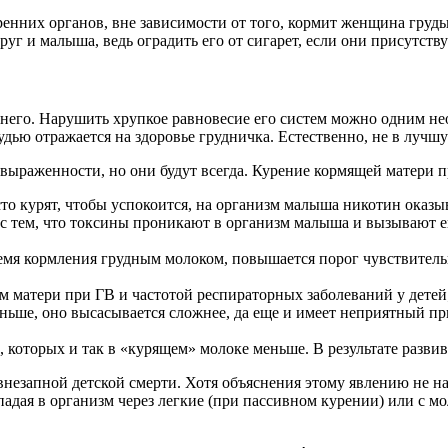
ренних органов, вне зависимости от того, кормит женщина груд
руг и малыша, ведь оградить его от сигарет, если они присутств
 него. Нарушить хрупкое равновесие его систем можно одним не
удью отражается на здоровье грудничка. Естественно, не в лучшу
выраженности, но они будут всегда. Курение кормящей матери пр
то курят, чтобы успокоится, на организм малыша никотин оказ
 с тем, что токсины проникают в организм малыша и вызывают е
время кормления грудным молоком, повышается порог чувствитель
м матери при ГВ и частотой респираторных заболеваний у детей
еньше, оно высасывается сложнее, да еще и имеет неприятный пр
 которых и так в «курящем» молоке меньше. В результате разви
незапной детской смерти. Хотя объяснения этому явлению не н
падая в организм через легкие (при пассивном курении) или с м