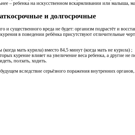
ьнее – ребенка на искусственном вскармливании или малыша, ма
раткосрочные и долгосрочные
о и существенного вреда не будет: организм подрастёт и восста
курения в поведении ребёнка присутствуют отличительные черт
(когда мать курила) вместо 84,5 минут (когда мать не курила) ;
орых курение влияет на увеличение веса ребенка, а другие не п
деть, ползать, ходить.
в будущем вследствие серьёзного поражения внутренних органов