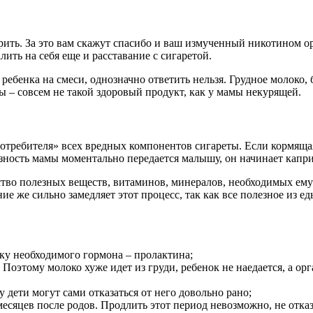
ть. За это вам скажут спасибо и ваш измученный никотином орга
ить на себя еще и расставание с сигаретой.
ебенка на смеси, однозначно ответить нельзя. Грудное молоко, 
 – совсем не такой здоровый продукт, как у мамы некурящей.
потребителя» всех вредных компонентов сигареты. Если кормящая
зность мамы моментально передается малышу, он начинает каприз
тво полезных веществ, витаминов, минералов, необходимых ему
е же сильно замедляет этот процесс, так как все полезное из ед
тку необходимого гормона – пролактина;
 Поэтому молоко хуже идет из груди, ребенок не наедается, а о
 дети могут сами отказаться от него довольно рано;
месяцев после родов. Продлить этот период невозможно, не отказ