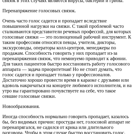
связок в этих случаях являются вирусы, бактерии и грибы.
Перенапряжение голосовых связок.
Очень часто голос садится и пропадает вследствие
повышенной нагрузки на связки. С такой проблемой часто
сталкиваются представители речевых профессий, для которых
голосовые связки — это полноценный рабочий инструмент. К
таким профессиям относятся певцы, учителя, дикторы,
экскурсоводы, операторы колл-центров, менеджеры по
продажам. Способность говорить у них пропадает из-за
перенапряжения связок, что неминуемо приводит к афонии.
Для таких пациентов быстро восстановить работу голосового
аппарата — задача приоритетная! Но не стоит думать, что
голос садится и пропадает только у профессионалов.
Достаточно хорошо провести время в караоке с друзьями или
вдоволь накричаться на концерте любимого исполнителя, и на
утро вы гарантировано почувствуете на себе, что такое
севшие голосовые связки.
Новообразования.
Иногда способность нормально говорить пропадает, казалось
бы, без видимых причин: простуды нет, голосовой аппарат не
перенапрягался, не садился от крика или длительного
разговора. Чтобы в этом случае быстро восстановить голос,