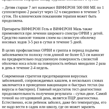
– Детям старше 7 лет назначают ВИФЕРОН 500 000 ME по 1
суппозиторию 2 раза/сут через 12 ч ежедневно в течение 5
суток. По клиническим показаниям терапия может быть
продолжена.
Препараты ВИФЕРОН Гель и ВИФЕРОН Мазь также
применяются при лечении широкого спектра ОРВИ у детей.
Средство наносят тонким слоем на слизистую оболочку
носовых ходов 3-5 раз в сутки в течение 5 дней.
В целях профилактики ОРВИ и гриппа в период подъема
заболеваемости полоску геля длиной не более 0,5 см наносят
на предварительно подсушенную поверхность слизистой
оболочки носа и/или на поверхность небных миндалин 2 раза
в день в течение 2-4 недель.
Современная стратегия предотвращения вирусных
заболеваний, сопровождаемых кашлем, в нескольких словах
заключается в проведении вакцинации и быстрых тестах (на
вирусы и бактерии). Главный недостаток тест-диагностики
продолжительность получения результата – сутки-двое. Самой
точной на сегодняшний день, является ПЦР диагностика.
Естественно, если ребенок заболел, даже без температуры, его
не надо вести в садик или школу, где он может заразить