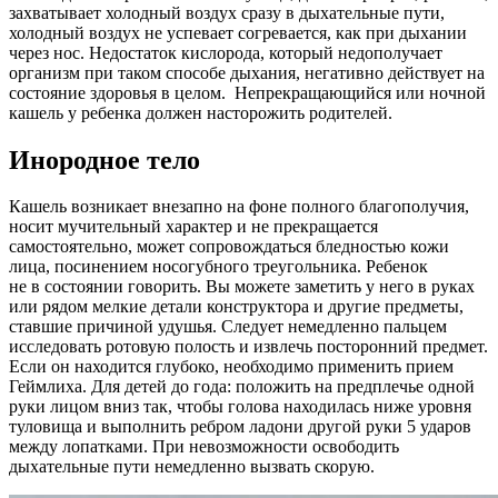
захватывает холодный воздух сразу в дыхательные пути,
холодный воздух не успевает согревается, как при дыхании
через нос. Недостаток кислорода, который недополучает
организм при таком способе дыхания, негативно действует на
состояние здоровья в целом. Непрекращающийся или ночной
кашель у ребенка должен насторожить родителей.
Инородное тело
Кашель возникает внезапно на фоне полного благополучия,
носит мучительный характер и не прекращается
самостоятельно, может сопровождаться бледностью кожи
лица, посинением носогубного треугольника. Ребенок
не в состоянии говорить. Вы можете заметить у него в руках
или рядом мелкие детали конструктора и другие предметы,
ставшие причиной удушья. Следует немедленно пальцем
исследовать ротовую полость и извлечь посторонний предмет.
Если он находится глубоко, необходимо применить прием
Геймлиха. Для детей до года: положить на предплечье одной
руки лицом вниз так, чтобы голова находилась ниже уровня
туловища и выполнить ребром ладони другой руки 5 ударов
между лопатками. При невозможности освободить
дыхательные пути немедленно вызвать скорую.