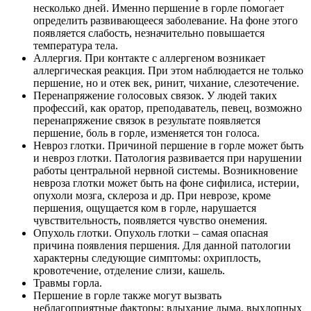
несколько дней. Именно першение в горле помогает
определить развивающееся заболевание. На фоне этого
появляется слабость, незначительно повышается
температура тела.
Аллергия. При контакте с аллергеном возникает
аллергическая реакция. При этом наблюдается не только
першение, но и отек век, ринит, чихание, слезотечение.
Перенапряжение голосовых связок. У людей таких
профессий, как оратор, преподаватель, певец, возможно
перенапряжение связок в результате появляется
першение, боль в горле, изменяется тон голоса.
Невроз глотки. Причиной першение в горле может быть
и невроз глотки. Патология развивается при нарушении
работы центральной нервной системы. Возникновение
невроза глотки может быть на фоне сифилиса, истерии,
опухоли мозга, склероза и др. При неврозе, кроме
першения, ощущается ком в горле, нарушается
чувствительность, появляется чувство онемения.
Опухоль глотки. Опухоль глотки – самая опасная
причина появления першения. Для данной патологии
характерны следующие симптомы: охриплость,
кровотечение, отделение слизи, кашель.
Травмы горла.
Першение в горле также могут вызвать
неблагоприятные факторы: вдыхание дыма, выхлопных