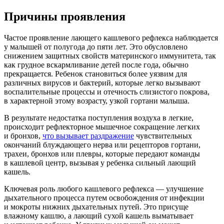
Причины проявления
Частое проявление лающего кашлевого рефлекса наблюдается
у малышей от полугода до пяти лет. Это обусловлено
снижением защитных свойств материнского иммунитета, так
как грудное вскармливание детей после года, обычно
прекращается. Ребенок становиться более уязвим для
различных вирусов и бактерий, которые легко вызывают
воспалительные процессы и отечность слизистого покрова,
в характерной этому возрасту, узкой гортани малыша.
В результате недостатка поступления воздуха в легкие,
происходит рефлекторное мышечное сокращение легких
и бронхов,
что вызывает раздражение
чувствительных
окончаний блуждающего нерва или рецепторов гортани,
трахеи, бронхов или плевры, которые передают команды
в кашлевой центр, вызывая у ребенка сильный лающий
кашель.
Ключевая роль любого кашлевого рефлекса — улучшение
дыхательного процесса путем освобождения от инфекции
и мокроты нижних дыхательных путей. Это присуще
влажному кашлю, а лающий сухой кашель выматывает