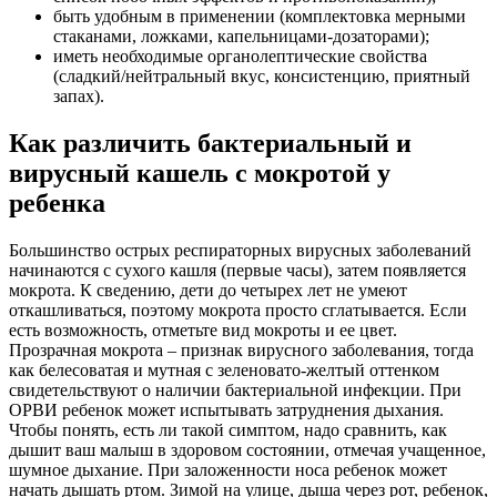
быть удобным в применении (комплектовка мерными
стаканами, ложками, капельницами-дозаторами);
иметь необходимые органолептические свойства
(сладкий/нейтральный вкус, консистенцию, приятный
запах).
Как различить бактериальный и
вирусный кашель с мокротой у
ребенка
Большинство острых респираторных вирусных заболеваний
начинаются с сухого кашля (первые часы), затем появляется
мокрота. К сведению, дети до четырех лет не умеют
откашливаться, поэтому мокрота просто сглатывается. Если
есть возможность, отметьте вид мокроты и ее цвет.
Прозрачная мокрота – признак вирусного заболевания, тогда
как белесоватая и мутная с зеленовато-желтый оттенком
свидетельствуют о наличии бактериальной инфекции. При
ОРВИ ребенок может испытывать затруднения дыхания.
Чтобы понять, есть ли такой симптом, надо сравнить, как
дышит ваш малыш в здоровом состоянии, отмечая учащенное,
шумное дыхание. При заложенности носа ребенок может
начать дышать ртом. Зимой на улице, дыша через рот, ребенок,