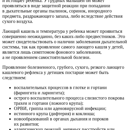
и истощает ребенка. У грудных малышей он может
проявляться в виде защитной реакции при попадании
в дыхательные органы пылинок, соринок, инородного
предмета, раздражающего запаха, либо вследствие действия
сухого воздуха.
Лающий кашель и температура у ребенка может проявиться
совершенно неожиданно, без каких-либо предвестников. Это
может свидетельствовать о наличии заболевания дыхательной
системы, так как проявление самого лающего кашля у детей,
является лишь симптомом фонового заболевания,
а не проявлением самостоятельной болезни.
Проявление болезненного, грубого, сухого, резкого лающего
кашлевого рефлекса у детишек постарше может быть
следствием:
воспалительных процессов в глотке и гортани
(фарингита и ларингита);
острого воспалительного процесса слизистого покрова
трахеи и гортани (ложного крупа);
ОРВИ, гриппа или аденовирусной инфекции;
истинного крупа (дифтерия) и коклюша;
новообразований в органах дыхания и пороков
их развития;
аллергических реакций, нервных расстройств или