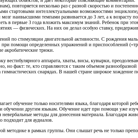
ствующих объектов, и дает некоторые поясняющие комментарии.
м), повторяется несколько раз с разной скоростью и постепенно
юбыми стартовыми интеллектуальными возможностями энциклопед
 мозг наивысшими темпами развивается до 3 лет, а к возрасту п
ть в первые 3 года вложить максимум знаний. Ребенок при это
нятиях — физических. На них он делал особую ставку, придержив
ений по стимуляции двигательной активности. С рождения малыш
т, при помощи определенных упражнений и приспособлений («тр
ые акробатические трюки.
ку вестибулярного аппарата, хваты, висы, кувырки, преодолева
о, но факт: те, кто справляются с таким объемом разнообразной ф
а гимнастических снарядах. В нашей стране широкое хождение 
гает обучение только носителями языка, благодаря которой реб
ри обучении другим языкам. Обучение идет при помощи уже изуч
 и невербальные методы для донесения материала. Благодаря жи
о подходит для аудиалов.
ой методике в рамках группы. Они слышат речь не только препо