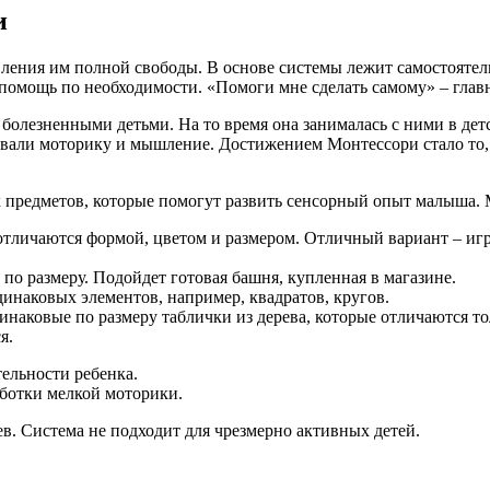
и
вления им полной свободы. В основе системы лежит самостояте
 помощь по необходимости. «Помоги мне сделать самому» – глав
болезненными детьми. На то время она занималась с ними в де
ывали моторику и мышление. Достижением Монтессори стало то,
ых предметов, которые помогут развить сенсорный опыт малыша.
отличаются формой, цветом и размером. Отличный вариант – игр
о размеру. Подойдет готовая башня, купленная в магазине.
динаковых элементов, например, квадратов, кругов.
наковые по размеру таблички из дерева, которые отличаются то
я.
ельности ребенка.
аботки мелкой моторики.
ев. Система не подходит для чрезмерно активных детей.