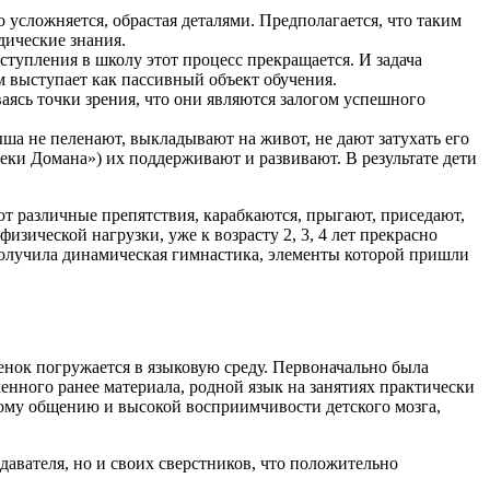
 усложняется, обрастая деталями. Предполагается, что таким
ические знания.
оступления в школу этот процесс прекращается. И задача
м выступает как пассивный объект обучения.
аясь точки зрения, что они являются залогом успешного
а не пеленают, выкладывают на живот, не дают затухать его
еки Домана») их поддерживают и развивают. В результате дети
ют различные препятствия, карабкаются, прыгают, приседают,
изической нагрузки, уже к возрасту 2, 3, 4 лет прекрасно
получила динамическая гимнастика, элементы которой пришли
енок погружается в языковую среду. Первоначально была
енного ранее материала, родной язык на занятиях практически
вому общению и высокой восприимчивости детского мозга,
давателя, но и своих сверстников, что положительно