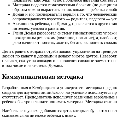
показывает карточки, четко произнося названия соответ
Материал подается тематическими блоками (по дисциплина
образом можно вырастить гения, вложив в ребенка с л
Доман и его последователи верили в то, что человеческий
сопровождающего взрослого — родителя, педагога — успе
Активность ребенка, по Доману, проявляется в других за
интеллектуального развития.
Гленн Доман разработал систему гимнастических упражн
врожденным рефлексам (хватание, ползание), а, наоборо
рано начинают ползать, ходить, бегать, выполнять сложн
Дети с раннего возраста отрабатывают упражнения на трениров
лазают по канату и деревьям и делают многое другое. Невероятн
плавают, скачут на лошадях и выполняют сложные элементы н
в том числе и из системы Домана.
Коммуникативная методика
Разработанная в Кембриджском университете методика предпола
создана для изучения английского, но успешно используется п
отсутствует. Преподаватель использует различные вербальные
ребенок быстро начинает понимать материал. Методика отличн
Наибольшего успеха добиваются дети, которые обучаются по эт
сказывается на интересе ребенка к языку.