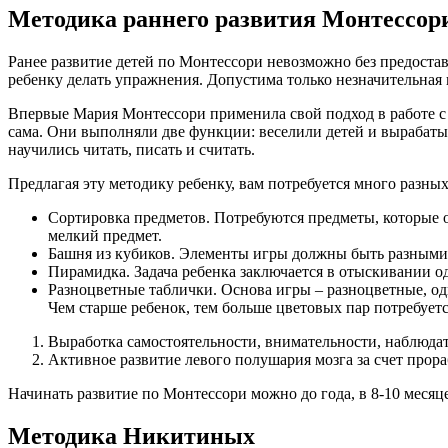
Методика раннего развития Монтессор
Ранее развитие детей по Монтессори невозможно без предоста
ребенку делать упражнения. Допустима только незначительная
Впервые Мария Монтессори применила свой подход в работе с 
сама. Они выполняли две функции: веселили детей и вырабат
научились читать, писать и считать.
Предлагая эту методику ребенку, вам потребуется много разн
Сортировка предметов. Потребуются предметы, которые 
мелкий предмет.
Башня из кубиков. Элементы игры должны быть разными п
Пирамидка. Задача ребенка заключается в отыскивании о
Разноцветные таблички. Основа игры – разноцветные, оди
Чем старше ребенок, тем больше цветовых пар потребуетс
Выработка самостоятельности, внимательности, наблюдат
Активное развитие левого полушария мозга за счет прор
Начинать развитие по Монтессори можно до года, в 8-10 месяц
Методика Никитиных