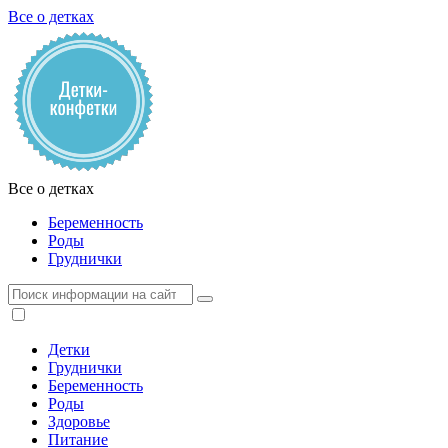
Все о детках
Все о детках
Беременность
Роды
Груднички
Детки
Груднички
Беременность
Роды
Здоровье
Питание