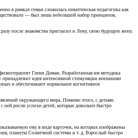
енно в рамках семьи сложилась никитинская педагогика как
существовало — был лишь небольшой набор принципов,
разу после знакомства пригласил и Лену, свою будущую жену.
физиотерапевт Гленн Доман. Разработанная им методика
му принадлежит идея интенсивной стимуляции внешними
енных и обеспечивают нормальное когнитивное
 явлений окружающего мира. Помимо этого, с детьми
с ней росли успехи детей, которые довольно быстро
показываемую ему в виде карточек, на которых изображены
ния, планеты Солнечной системы и т. д. Взрослый быстро