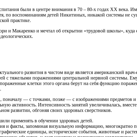
питания были в центре внимания в 70 – 80-х годах XX века. Им
Хотя, по воспоминаниям детей Никитиных, никакой системы не 
ской практике.
ри и Макаренко и мечтал об открытии «трудовой школы», куда с
идеологических.
уального развития в чистом виде является американский врач-
етей с тяжелыми поражениями центральной нервной системы. Е
епораженные клетки этого органа берут на себя функцию пораж
.
, поначалу — с точками, позже — с изображениями предметов и
ную активность. Интенсивность занятий увеличивалась, вместе 
ьном развитии, обгоняя своих здоровых сверстников.
ешили применять в обучении здоровых детей.
ятия и факты, запоминая визуальную информацию, многократно 
ографические единицы, исторические события, животные и расте