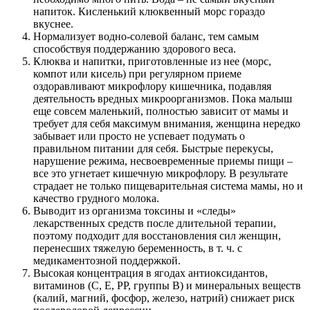
напиток. Кисленький клюквенный морс гораздо
вкуснее.
Нормализует водно-солевой баланс, тем самым
способствуя поддержанию здорового веса.
Клюква и напитки, приготовленные из нее (морс,
компот или кисель) при регулярном приеме
оздоравливают микрофлору кишечника, подавляя
деятельность вредных микроорганизмов. Пока малыш
еще совсем маленький, полностью зависит от мамы и
требует для себя максимум внимания, женщина нередко
забывает или просто не успевает подумать о
правильном питании для себя. Быстрые перекусы,
нарушение режима, несвоевременные приемы пищи –
все это угнетает кишечную микрофлору. В результате
страдает не только пищеварительная система мамы, но и
качество грудного молока.
Выводит из организма токсины и «следы»
лекарственных средств после длительной терапии,
поэтому подходит для восстановления сил женщин,
перенесших тяжелую беременность, в т. ч. с
медикаментозной поддержкой.
Высокая концентрация в ягодах антиоксидантов,
витаминов (C, E, PP, группы B) и минеральных веществ
(калий, магний, фосфор, железо, натрий) снижает риск