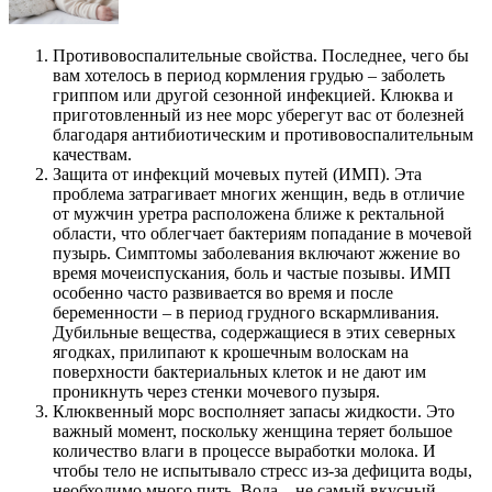
Противовоспалительные свойства. Последнее, чего бы
вам хотелось в период кормления грудью – заболеть
гриппом или другой сезонной инфекцией. Клюква и
приготовленный из нее морс уберегут вас от болезней
благодаря антибиотическим и противовоспалительным
качествам.
Защита от инфекций мочевых путей (ИМП). Эта
проблема затрагивает многих женщин, ведь в отличие
от мужчин уретра расположена ближе к ректальной
области, что облегчает бактериям попадание в мочевой
пузырь. Симптомы заболевания включают жжение во
время мочеиспускания, боль и частые позывы. ИМП
особенно часто развивается во время и после
беременности – в период грудного вскармливания.
Дубильные вещества, содержащиеся в этих северных
ягодках, прилипают к крошечным волоскам на
поверхности бактериальных клеток и не дают им
проникнуть через стенки мочевого пузыря.
Клюквенный морс восполняет запасы жидкости. Это
важный момент, поскольку женщина теряет большое
количество влаги в процессе выработки молока. И
чтобы тело не испытывало стресс из-за дефицита воды,
необходимо много пить. Вода – не самый вкусный