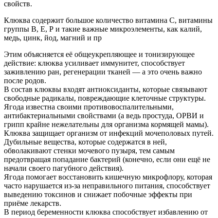
свойств.
Клюква содержит большое количество витамина С, витамины
группы В, Е, Р и такие важные микроэлементы, как калий,
медь, цинк, йод, магний и пр
Этим объясняется её общеукрепляющее и тонизирующее
действие: клюква усиливает иммунитет, способствует
заживлению ран, регенерации тканей — а это очень важно
после родов.
В состав клюквы входят антиоксиданты, которые связывают
свободные радикалы, повреждающие клеточные структуры.
Ягода известна своими противовоспалительными,
антибактериальными свойствами (а ведь простуда, ОРВИ и
грипп крайне нежелательны для организма кормящей мамы).
Клюква защищает организм от инфекций мочеполовых путей.
Дубильные вещества, которые содержатся в ней,
обволакивают стенки мочевого пузыря, тем самым
предотвращая попадание бактерий (конечно, если они ещё не
начали своего пагубного действия).
Ягода помогает восстановить кишечную микрофлору, которая
часто нарушается из-за неправильного питания, способствует
выведению токсинов и снижает побочные эффекты при
приёме лекарств.
В период беременности клюква способствует избавлению от