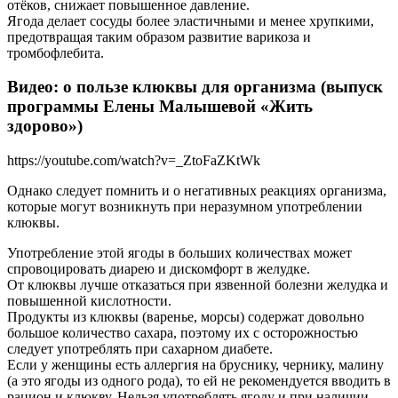
отёков, снижает повышенное давление.
Ягода делает сосуды более эластичными и менее хрупкими,
предотвращая таким образом развитие варикоза и
тромбофлебита.
Видео: о пользе клюквы для организма (выпуск
программы Елены Малышевой «Жить
здорово»)
https://youtube.com/watch?v=_ZtoFaZKtWk
Однако следует помнить и о негативных реакциях организма,
которые могут возникнуть при неразумном употреблении
клюквы.
Употребление этой ягоды в больших количествах может
спровоцировать диарею и дискомфорт в желудке.
От клюквы лучше отказаться при язвенной болезни желудка и
повышенной кислотности.
Продукты из клюквы (варенье, морсы) содержат довольно
большое количество сахара, поэтому их с осторожностью
следует употреблять при сахарном диабете.
Если у женщины есть аллергия на бруснику, чернику, малину
(а это ягоды из одного рода), то ей не рекомендуется вводить в
рацион и клюкву. Нельзя употреблять ягоду и при наличии