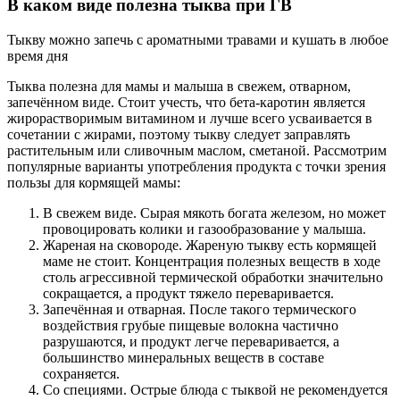
В каком виде полезна тыква при ГВ
Тыкву можно запечь с ароматными травами и кушать в любое
время дня
Тыква полезна для мамы и малыша в свежем, отварном,
запечённом виде. Стоит учесть, что бета-каротин является
жирорастворимым витамином и лучше всего усваивается в
сочетании с жирами, поэтому тыкву следует заправлять
растительным или сливочным маслом, сметаной. Рассмотрим
популярные варианты употребления продукта с точки зрения
пользы для кормящей мамы:
В свежем виде. Сырая мякоть богата железом, но может
провоцировать колики и газообразование у малыша.
Жареная на сковороде. Жареную тыкву есть кормящей
маме не стоит. Концентрация полезных веществ в ходе
столь агрессивной термической обработки значительно
сокращается, а продукт тяжело переваривается.
Запечённая и отварная. После такого термического
воздействия грубые пищевые волокна частично
разрушаются, и продукт легче переваривается, а
большинство минеральных веществ в составе
сохраняется.
Со специями. Острые блюда с тыквой не рекомендуется