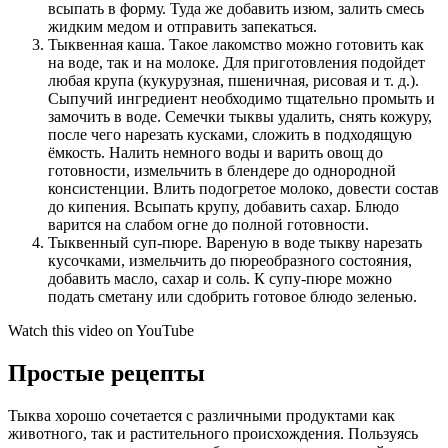
всыпать в форму. Туда же добавить изюм, залить смесь
жидким медом и отправить запекаться.
Тыквенная каша. Такое лакомство можно готовить как
на воде, так и на молоке. Для приготовления подойдет
любая крупа (кукурузная, пшеничная, рисовая и т. д.).
Сыпучий ингредиент необходимо тщательно промыть и
замочить в воде. Семечки тыквы удалить, снять кожуру,
после чего нарезать кусками, сложить в подходящую
ёмкость. Налить немного воды и варить овощ до
готовности, измельчить в блендере до однородной
консистенции. Влить подогретое молоко, довести состав
до кипения. Всыпать крупу, добавить сахар. Блюдо
варится на слабом огне до полной готовности.
Тыквенный суп-пюре. Вареную в воде тыкву нарезать
кусочками, измельчить до пюреобразного состояния,
добавить масло, сахар и соль. К супу-пюре можно
подать сметану или сдобрить готовое блюдо зеленью.
Watch this video on YouTube
Простые рецепты
Тыква хорошо сочетается с различными продуктами как
животного, так и растительного происхождения. Пользуясь