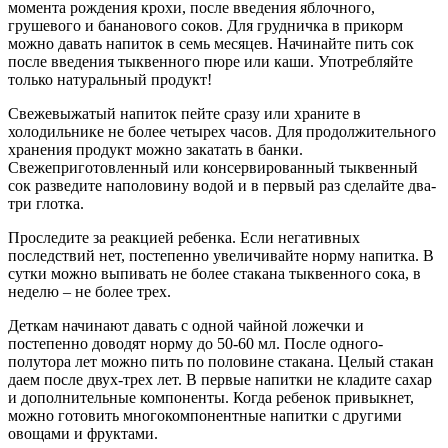
момента рождения крохи, после введения яблочного,
грушевого и бананового соков. Для грудничка в прикорм
можно давать напиток в семь месяцев. Начинайте пить сок
после введения тыквенного пюре или каши. Употребляйте
только натуральный продукт!
Свежевыжатый напиток пейте сразу или храните в
холодильнике не более четырех часов. Для продолжительного
хранения продукт можно закатать в банки.
Свежеприготовленный или консервированный тыквенный
сок разведите наполовину водой и в первый раз сделайте два-
три глотка.
Проследите за реакцией ребенка. Если негативных
последствий нет, постепенно увеличивайте норму напитка. В
сутки можно выпивать не более стакана тыквенного сока, в
неделю – не более трех.
Деткам начинают давать с одной чайной ложечки и
постепенно доводят норму до 50-60 мл. После одного-
полутора лет можно пить по половине стакана. Целый стакан
даем после двух-трех лет. В первые напитки не кладите сахар
и дополнительные компоненты. Когда ребенок привыкнет,
можно готовить многокомпонентные напитки с другими
овощами и фруктами.