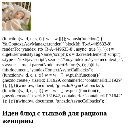
(function(w, d, n, s, t) { w = w || []; w.push(function() {
Ya.Context.AdvManager.render({ blockId: ‘R-A-449633-8’,
renderTo: ‘yandex_rtb_R-A-449633-8’, async: true }); }); t =
d.getElementsByTagName(‘script’); s = d.createElement(‘script’);
s.type = ‘text/javascript’; s.src = ‘//an.yandex.ru/system/context.js’;
s.async = true; t.parentNode.insertBefore(s, t); })(this,
this.document, ‘yandexContextAsyncCallbacks’);
(function(w, d, c, s, t){ w = w || []; w.push(function(){
gnezdo.create({ tizerId: 131929, containerId: ‘containerId131929’
}); });})(window, document, ‘gnezdoAsyncCallbacks’);
(function(w, d, c, s, t){ w = w || []; w.push(function(){
gnezdo.create({ tizerId: 131642, containerId: ‘containerId131642’
}); });})(window, document, ‘gnezdoAsyncCallbacks’);
Идеи блюд с тыквой для рациона
женщины