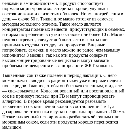
белками и аминокислотами. Продукт способствует
нормализации уровня холестерина в крови, улучшает
состояние кожи и слизистых оболочек. Норма потребления в
день — около 50 г. Тыквенное масло готовят из семечек
методом холодного отжима. Такое масло является
концентратом полезных веществ, присутствующих в семенах,
и норма потребления в сутки составляет не более 10 г. Масло
нельзя нагревать, следует добавлять его в салаты или
принимать отдельно от других продуктов. Впервые
попробовать семечки и масло можно не ранее, чем малышу
исполнится 3 месяца, так как эти продукты содержат
высококонцентрированные вещества и могут вызвать
проблемы пищеварения из-за незрелости ЖКТ малыша.
Тыквенный сок также полезен в период лактации. С него
можно начать вводить в рацион тыкву уже в первые недели
после родов. Главное, чтобы он был качественным, в идеале
— свежевыжатым. Консервированный или восстановленный
сок не принесут пользы при ГВ и могут спровоцировать
аллергию. В первое время рекомендуется разбавлять
тыквенный сок кипячёной водой в соотношении 1 к 1, а
дозировка чистого сока в сутки не должна превышать 100 мл.
Позже тыквенный нектар можно разбавлять яблочным или
морковным соком, если эти продукты хорошо переносятся
малышом.