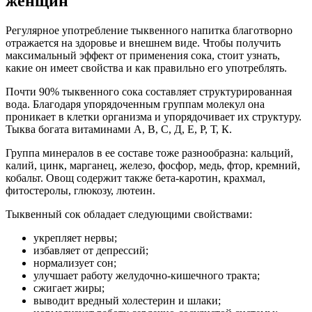
женщин
Регулярное употребление тыквенного напитка благотворно
отражается на здоровье и внешнем виде. Чтобы получить
максимальный эффект от применения сока, стоит узнать,
какие он имеет свойства и как правильно его употреблять.
Почти 90% тыквенного сока составляет структурированная
вода. Благодаря упорядоченным группам молекул она
проникает в клетки организма и упорядочивает их структуру.
Тыква богата витаминами А, В, С, Д, Е, Р, Т, К.
Группа минералов в ее составе тоже разнообразна: кальций,
калий, цинк, марганец, железо, фосфор, медь, фтор, кремний,
кобальт. Овощ содержит также бета-каротин, крахмал,
фитостеролы, глюкозу, лютеин.
Тыквенный сок обладает следующими свойствами:
укрепляет нервы;
избавляет от депрессий;
нормализует сон;
улучшает работу желудочно-кишечного тракта;
сжигает жиры;
выводит вредный холестерин и шлаки;