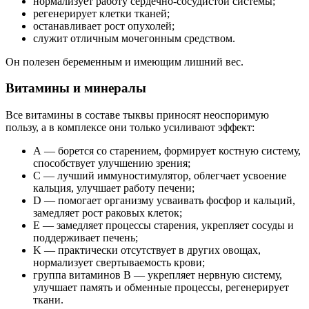
нормализует работу сердечно-сосудистой системы;
регенерирует клетки тканей;
останавливает рост опухолей;
служит отличным мочегонным средством.
Он полезен беременным и имеющим лишний вес.
Витамины и минералы
Все витамины в составе тыквы приносят неоспоримую
пользу, а в комплексе они только усиливают эффект:
А — борется со старением, формирует костную систему,
способствует улучшению зрения;
С — лучший иммуностимулятор, облегчает усвоение
кальция, улучшает работу печени;
D — помогает организму усваивать фосфор и кальций,
замедляет рост раковых клеток;
Е — замедляет процессы старения, укрепляет сосуды и
поддерживает печень;
K — практически отсутствует в других овощах,
нормализует свертываемость крови;
группа витаминов В — укрепляет нервную систему,
улучшает память и обменные процессы, регенерирует
ткани.