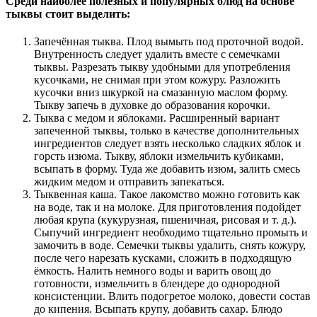
Среди наиболее полезных и популярных блюд на основе
тыквы стоит выделить:
Запечённая тыква. Плод вымыть под проточной водой.
Внутренность следует удалить вместе с семечками
тыквы. Разрезать тыкву удобными для употребления
кусочками, не снимая при этом кожуру. Разложить
кусочки вниз шкуркой на смазанную маслом форму.
Тыкву запечь в духовке до образования корочки.
Тыква с медом и яблоками. Расширенный вариант
запеченной тыквы, только в качестве дополнительных
ингредиентов следует взять несколько сладких яблок и
горсть изюма. Тыкву, яблоки измельчить кубиками,
всыпать в форму. Туда же добавить изюм, залить смесь
жидким медом и отправить запекаться.
Тыквенная каша. Такое лакомство можно готовить как
на воде, так и на молоке. Для приготовления подойдет
любая крупа (кукурузная, пшеничная, рисовая и т. д.).
Сыпучий ингредиент необходимо тщательно промыть и
замочить в воде. Семечки тыквы удалить, снять кожуру,
после чего нарезать кусками, сложить в подходящую
ёмкость. Налить немного воды и варить овощ до
готовности, измельчить в блендере до однородной
консистенции. Влить подогретое молоко, довести состав
до кипения. Всыпать крупу, добавить сахар. Блюдо