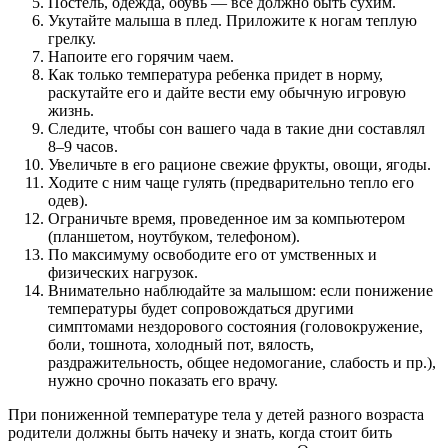
Постель, одежда, обувь — все должно быть сухим.
Укутайте малыша в плед. Приложите к ногам теплую
грелку.
Напоите его горячим чаем.
Как только температура ребенка придет в норму,
раскутайте его и дайте вести ему обычную игровую
жизнь.
Следите, чтобы сон вашего чада в такие дни составлял
8–9 часов.
Увеличьте в его рационе свежие фрукты, овощи, ягоды.
Ходите с ним чаще гулять (предварительно тепло его
одев).
Ограничьте время, проведенное им за компьютером
(планшетом, ноутбуком, телефоном).
По максимуму освободите его от умственных и
физических нагрузок.
Внимательно наблюдайте за малышом: если понижение
температуры будет сопровождаться другими
симптомами нездорового состояния (головокружение,
боли, тошнота, холодный пот, вялость,
раздражительность, общее недомогание, слабость и пр.),
нужно срочно показать его врачу.
При пониженной температуре тела у детей разного возраста
родители должны быть начеку и знать, когда стоит бить