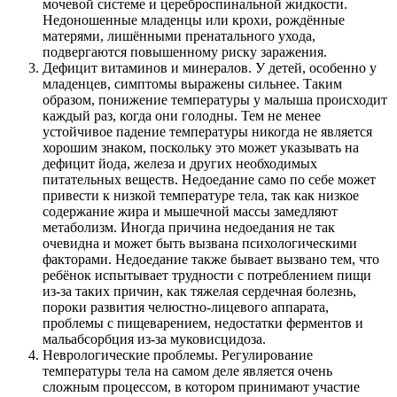
мочевой системе и цереброспинальной жидкости.
Недоношенные младенцы или крохи, рождённые
матерями, лишёнными пренатального ухода,
подвергаются повышенному риску заражения.
Дефицит витаминов и минералов. У детей, особенно у
младенцев, симптомы выражены сильнее. Таким
образом, понижение температуры у малыша происходит
каждый раз, когда они голодны. Тем не менее
устойчивое падение температуры никогда не является
хорошим знаком, поскольку это может указывать на
дефицит йода, железа и других необходимых
питательных веществ. Недоедание само по себе может
привести к низкой температуре тела, так как низкое
содержание жира и мышечной массы замедляют
метаболизм. Иногда причина недоедания не так
очевидна и может быть вызвана психологическими
факторами. Недоедание также бывает вызвано тем, что
ребёнок испытывает трудности с потреблением пищи
из-за таких причин, как тяжелая сердечная болезнь,
пороки развития челюстно-лицевого аппарата,
проблемы с пищеварением, недостатки ферментов и
мальабсорбция из-за муковисцидоза.
Неврологические проблемы. Регулирование
температуры тела на самом деле является очень
сложным процессом, в котором принимают участие