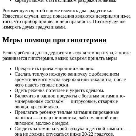
карапуз может стать слишком раздражительным.
Рекомендуется, чтоб в доме имелось два градусника.
Известны случаи, когда показания являются неверными из-за
того, что прибор пришел в неисправность. Поэтому лучше
измерять двумя градусниками.
Меры помощи при гипотермии
Если у ребенка долго держится высокая температура, а после
развивается гипотермия, важно вовремя принять меры
Прекратить прием жаропонижающих.
Сделать теплую ножную ванночку с добавлением
ароматического масла зверобоя или эвкалипта, после
чего надеть теплые носки.
Одеть ребенка потеплее и укрыть одеялом.
Включить в рацион продукты с богатым витаминно-
минеральным составом — цитрусовые, отварные
овощи, красное мясо.
Предлагать ребенку теплые витаминизированные
напитки — отвар шиповника, чай с малиной или
лимоном, молоко с медом.
Следить за температурой воздуха в детской комнате —
она не должна опускаться ниже 20-22 градусов.