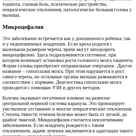
тошнота, глазная боль, психические расстройства,
невралгические отклонения, патологически большая голова у
малыша.
Микроцефалия
Это заболевание встречается как у доношенного ребенка, так
и у недоношенных младенцев. Если кроха родился с
маленьким размером черепа, врачи могут заподозрить
микроцефалию. Здесь подразумевается состояние, при
котором возникает остановка роста головного мозга пациента.
Форма головы приобретает неправильные очертания. Другое
название – гипоплазия мозга. При этом нарушается и рост
самого черепа, но остальные органы малыша развиваются в
соответствии с нормами. Диагностика гипоплазии мозга
проводится с помощью УЗИ и других методов.
Болезнь оказывает негативное влияние на развитие
центральной нервной системы карапуза. Это провоцирует
умственное отставание и многие невралгические отклонения.
Степень тяжести течения болезни может быть от легкой, до
крайне тяжелой. Микроцефалия считается неизлечимыми
заболеванием. Если младенец рождается с таким
отклонением, задачи лечения заключаются в адаптации такого