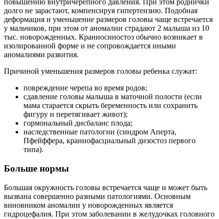
повышению внутричерепного давления. При этом роднички
долго не зарастают, компенсируя гипертензию. Подобная
деформация и уменьшение размеров головы чаще встречается
у мальчиков, при этом от аномалии страдают 2 малыша из 10
тыс. новорожденных. Краниосиностоз обычно возникает в
изолированной форме и не сопровождается иными
аномалиями развития.
Причиной уменьшения размеров головы ребенка служат:
повреждение черепа во время родов;
сдавление головы малыша в маточной полости (если
мама старается скрыть беременность или сохранить
фигуру и перетягивает живот);
гормональный дисбаланс плода;
наследственные патологии (синдром Аперта,
Пфейффера, краниофасциальный дизостоз первого
типа).
Больше нормы
Большая окружность головы встречается чаще и может быть
вызвана совершенно разными патологиями. Основным
виновником аномалии у новорожденных является
гидроцефалия. При этом заболевании в желудочках головного