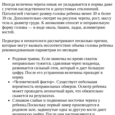
Иногда величина черепа никак не укладывается в нормы даже
с учетом наследственности и допустимых отклонений.
Патологией считают размер головы ребенка менее 30 и более
39 см. Дополнительно смотрят на рисунок черепа, рост, массу
тела и диаметр груди. К аномалиям относят и неправильную
форму головы — в виде овала, башни, ладьи, асимметрию
костей.
Педиатры и неонатологи рассматривают несколько причин,
которые могут вызвать несоответствие объема головы ребенка
рекомендованным параметрам по месяцам:
Родовая травма. Если мамочка во время схваток
неправильно тужится, сдавливая череп младенца,
развивается сильный отек, который и дает большую
цифру. После его устранения величины приходят в
норму.
«Человеческий фактор». Существует небольшая
вероятность неправильных обмеров. Осмотр ребенка
может проводить неопытный врач, что обязательно
скажется на результатах.
Слишком слабые и подвижные косточки черепа у
ребенка.Поскольку первый замер производится в
родовом зале, задвинутые одна за другую кости дают
маленькую цифру. После они расправляются и