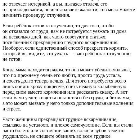
не отвечает истерикой, а вы, пытаясь отвлечь его
от прикладывания, не испытываете жалости, то смело можете
начинать процедуру отлучения.
Если ребёнок готов к отлучению, то для того, чтобы
он отказался от груди, вам не потребуется уезжать из дома
на несколько дней, как часто советуют в статьях,
посвящённых прекращению грудного вскармливания.
Наоборот, если единственный способ прекратить кормить,
который вы видите, это уехать — ваш ребёнок к отлучению
не готов.
Когда мама находится рядом, то она может убедить малыша,
что по-прежнему очень его любит, просто грудь устала,
и сосать долго теперь нельзя. Для этого потребуется всего
лишь обнять кроху покрепче, спеть нежную колыбельную
перед сном вместо кормления или рассказать сказку. А вот
если мама уедет, то детка останется и без груди, и без мамы,
а это может вызвать у него только дополнительные волнения
и стресс.
Часто женщины прекращают грудное вскармливание,
ссылаясь на усталость и плохое самочувствие. Если вы стали
часто болеть или состояние ваших волос и зубов заметно
ухудшилось, не спешите обвинять во всем грудное