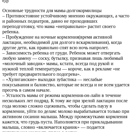
еду
Основные трудности для мамы-долгокормилицы
– Противостояние устойчивому мнению окружающих, а часто
и районных педиатров, давно не проходивших
переподготовку, что мама «неправильно» растит своего
ребенка.
– Пробуждение на ночные кормления(время активной
лактации, необходимой для долгого вскармливания), когда
другие дети, как правильно спят всю ночь напролет.
– Зависимость ребенка от груди. Ребенок может отвергать
любую замену — соску, бутылку, признавая лишь любимый
«молочный заводик» мамы, кстати, всегда под рукой и
нужной теплой температуры — короче, как в рекламе «не
требует предварительного подогрева».
– «Хулиганские» выходки зубастика — неслабые
покусывания и баловство, которые не всегда и не всем удается
пресечь в самом начале.
– Усталость мамы от режима кормления-он-лайн в течение
нескольких лет подряд. К тому же при зрелой лактации после
года молоко сложно сцеживать, чтобы сделать паузу в
кормлении, уйти по делам: молоко вырабатывается только при
активном сосании малыша. Между промежутками кормления
кажется, что грудь пуста. Наполняется при прикладывании
малыша, словно «включается краник» — подается