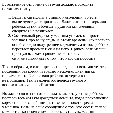
Естественное отлучение от груди должно проходить
по такому плану.
Ваша грудь входит в стадию инволюции, то есть
вы не чувствуете приливов. Даже если вы не кормили
ребёнка сутки и больше, грудь мягкая, желания
сцедиться не возникает.
Сосательный рефлекс у малыша угасает, он просто
забывает про вашу грудь. К этому времени, как правило,
остаётся одно подутреннее кормление, а потом ребёнок
перестаёт просыпаться и на него. Причём если малыш
проснулся, а мамы рядом не оказалось,
он и не вспоминает о том, что надо бы пососать.
Таким образом, в один прекрасный день вы вспомните, что
последний раз кормили грудью несколько дней назад,
и поймете, что больше ваш ребёнок интереса к ней
не проявляет. Так и закончится период грудного
вскармливания в вашей жизни.
Но даже если вы не готовы ждать самоотлучения ребёнка,
постарайтесь хотя бы дождаться момента, когда прекращение
кормления по вашей инициативе не вызовет стресса
у малыша. Если на ваше сообщение о том, что сосать теперь
можно только перед сном и совсем чуть-чуть, малыш