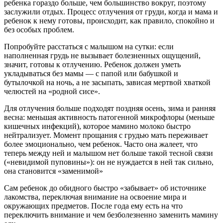
ребенка гораздо больше, чем большинство вокруг, поэтому
заслужили отдых. Процесс отлучения от груди, когда и мама и
ребенок к нему готовы, происходит, как правило, спокойно и
без особых проблем.
Попробуйте расстаться с малышом на сутки: если
наполненная грудь не вызывает болезненных ощущений,
значит, готовы к отлучению. Ребенок должен уметь
укладываться без мамы — с папой или бабушкой и
бутылочкой на ночь, а не засыпать, зависая мертвой хваткой
челюстей на «родной сисе».
Для отлучения больше подходят поздняя осень, зима и ранняя
весна: меньшая активность патогенной микрофлоры (меньше
кишечных инфекций), которое мамино молоко быстро
нейтрализует. Момент прощания с грудью мать переживает
более эмоционально, чем ребенок. Часто она жалеет, что
теперь между ней и малышом нет больше такой тесной связи
(«невидимой пуповины»): он не нуждается в ней так сильно,
она становится «заменимой»
Сам ребенок до обидного быстро «забывает» об источнике
лакомства, переключая внимание на освоение мира и
окружающих предметов. После года ему есть на что
переключить внимание и чем безболезненно заменить мамину