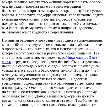
вскармливание. Множество женщин кормят по пять и более
лет, не делая перерыва даже во время очередной
беременности, и при этом сохраняют крепкие зубы и густые
волосы. Попробуйте подкорректировать своё питание, ведите
активный образ жизни, избегайте стрессов, старайтесь
находить побольше времени для отдыха — всё это поможет
вам укрепить иммунную систему и поправить здоровье,
не отказываясь от грудного вскармливания.
Принимая решение о прекращении грудного вскармливания,
когда ребёнок к этому ещё не готов, не стоит забывать также
о проблемах — как бытовых, так и психологических —
которые могут появиться в результате вашего решения. Так,
я не понаслышке знаю, что уложить
ребёнка младше 3 лет
спать
с грудью гораздо легче, чем без неё. Сын, отлученный
накануне своего двухлетия, с 2 до 3 лет почти не спал днём,
удержать его в кровати было очень трудно. Почти до 4 лет
в минуты задумчивости он подолгу сосал палец, а засыпая
вечером, просил «подержаться за сисю». (Подобные
возможные последствия раннего отлучения встречались мне
и в литературе.) Очевидно, что «такого длительного»,
по мнению родственников, кормления почти до 2 лет ему
было недостаточно. Дочку я надеюсь докормить до того
времени, когда она сама откажется от груди. Тем более что
кормление снова доставляет нам обоим только удовольствие.