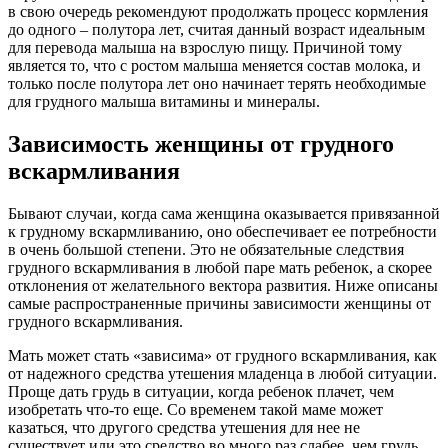
в свою очередь рекомендуют продолжать процесс кормления
до одного – полутора лет, считая данный возраст идеальным
для перевода малыша на взрослую пищу. Причиной тому
является то, что с ростом малыша меняется состав молока, и
только после полутора лет оно начинает терять необходимые
для грудного малыша витамины и минералы.
Зависимость женщины от грудного
вскармливания
Бывают случаи, когда сама женщина оказывается привязанной
к грудному вскармливанию, оно обеспечивает ее потребности
в очень большой степени. Это не обязательные следствия
грудного вскармливания в любой паре мать ребенок, а скорее
отклонения от желательного вектора развития. Ниже описаны
самые распространенные причины зависимости женщины от
грудного вскармливания.
Мать может стать «зависима» от грудного вскармливания, как
от надежного средства утешения младенца в любой ситуации.
Проще дать грудь в ситуации, когда ребенок плачет, чем
изобретать что-то еще. Со временем такой маме может
казаться, что другого средства утешения для нее не
существует или это средство во много раз слабее, чем грудь.