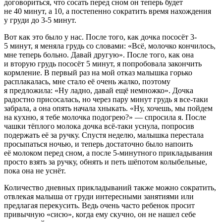
договориться, что сосать перед сном он теперь будет
не 40 минут, а 10, а постепенно сократить время нахождения
у груди до 3-5 минут.
Вот как это было у нас. После того, как дочка пососёт 3-
5 минут, я меняла грудь со словами: «Всё, молочко кончилось,
мне теперь больно. Давай другую». После того, как она
и вторую грудь пососёт 5 минут, я попробовала закончить
кормление. В первый раз на мой отказ малышка горько
расплакалась, мне стало её очень жалко, поэтому
я предложила: «Ну ладно, давай ещё немножко». Дочка
радостно присосалась, но через пару минут грудь я все-таки
забрала, а она опять начала хныкать. «Ну, хочешь, мы пойдем
на кухню, я тебе молочка подогрею?» — спросила я. После
чашки тёплого молока дочка всё-таки уснула, попросив
подержать её за ручку. Спустя неделю, малышка перестала
просыпаться ночью, и теперь достаточно было напоить
её молоком перед сном, а после 5-минутного прикладывания
просто взять за ручку, обнять и петь шёпотом колыбельные,
пока она не уснёт.
Количество дневных прикладываний также можно сократить,
отвлекая малыша от груди интересными занятиями или
предлагая перекусить. Ведь очень часто ребенок просит
привычную «сисю», когда ему скучно, он не нашел себе