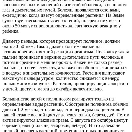
воспалительных изменений слизистой оболочки, в основном
глаз и дыхательных путей. Болезнь проявляется сезонами,
ежегодично, когда цветут определенные растения. На Земле
существует несколько тысяч растений, но среди них всего
около 50 могут спровоцировать аллергическую реакцию у
ребенка.
Диаметр пыльцы, которая провоцирует поллиноз, должен
быть 20-50 мкм. Такой диаметр оптимальный для
возникновения ответной реакции организма. Поскольку такая
пыльца проникает в верхние дыхательные пути человека, а
потом в средние и мелкие бронхи. Важен не только размер
пыльцы, но и ее летучесть, а также способность скапливаться
в воздухе в значительных количествах. Растения выпускают
максимум пыльцы утром, количество снижается к вечеру,
ночью минимизируется. Растения, провоцирующие аллергию
у детей, цветут с марта до октября включительно.
Большинство детей с поллинозом реагируют только на
определенные виды растений. Обострение поллиноза обычно
длится 1-2 месяца, что совпадает в периодом их цветения. В
нашей стране весной цветут деревья: ольха, береза, дуб. Летом
активизируются злаковые травы. С августа по октябрь цветут
сорные травы (полынь, амброзия, лебеда). И это далеко не
полный перечень растений, цветение которых провоцирует