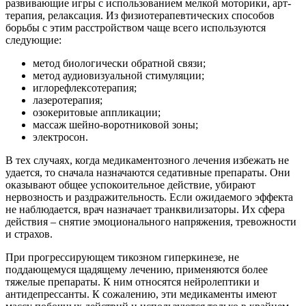
развивающие игры с использованием мелкой моторики, арт-
терапия, релаксация. Из физиотерапевтических способов
борьбы с этим расстройством чаще всего используются
следующие:
метод биологически обратной связи;
метод аудиовизуальной стимуляции;
иглорефлексотерапия;
лазеротерапия;
озокеритовые аппликации;
массаж шейно-воротниковой зоны;
электросон.
В тех случаях, когда медикаментозного лечения избежать не
удается, то сначала назначаются седативные препараты. Они
оказывают общее успокоительное действие, убирают
нервозность и раздражительность. Если ожидаемого эффекта
не наблюдается, врач назначает транквилизаторы. Их сфера
действия – снятие эмоционального напряжения, тревожности
и страхов.
При прогрессирующем тикозном гиперкинезе, не
поддающемуся щадящему лечению, применяются более
тяжелые препараты. К ним относятся нейролептики и
антидепрессанты. К сожалению, эти медикаменты имеют