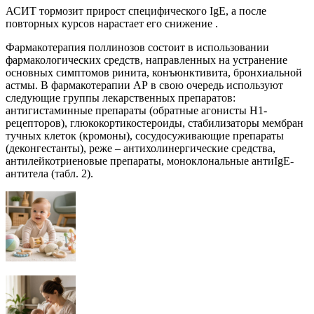
АСИТ тормозит прирост специфического IgE, а после
повторных курсов нарастает его снижение .
Фармакотерапия поллинозов состоит в использовании
фармакологических средств, направленных на устранение
основных симптомов ринита, конъюнктивита, бронхиальной
астмы. В фармакотерапии АР в свою очередь используют
следующие группы лекарственных препаратов:
антигистаминные препараты (обратные агонисты Н1-
рецепторов), глюкокортикостероиды, стабилизаторы мембран
тучных клеток (кромоны), сосудосуживающие препараты
(деконгестанты), реже – антихолинергические средства,
антилейкотриеновые препараты, моноклональные антиIgЕ-
антитела (табл. 2).