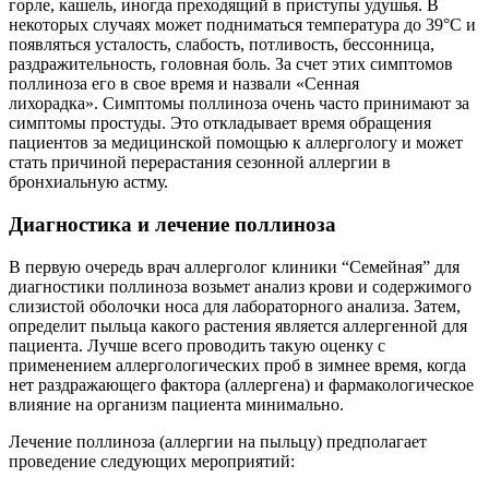
горле, кашель, иногда преходящий в приступы удушья. В
некоторых случаях может подниматься температура до 39°С и
появляться усталость, слабость, потливость, бессонница,
раздражительность, головная боль. За счет этих симптомов
поллиноза его в свое время и назвали «Сенная
лихорадка». Симптомы поллиноза очень часто принимают за
симптомы простуды. Это откладывает время обращения
пациентов за медицинской помощью к аллергологу и может
стать причиной перерастания сезонной аллергии в
бронхиальную астму.
Диагностика и лечение поллиноза
В первую очередь врач аллерголог клиники “Семейная” для
диагностики поллиноза возьмет анализ крови и содержимого
слизистой оболочки носа для лабораторного анализа. Затем,
определит пыльца какого растения является аллергенной для
пациента. Лучше всего проводить такую оценку с
применением аллергологических проб в зимнее время, когда
нет раздражающего фактора (аллергена) и фармакологическое
влияние на организм пациента минимально.
Лечение поллиноза (аллергии на пыльцу) предполагает
проведение следующих мероприятий: