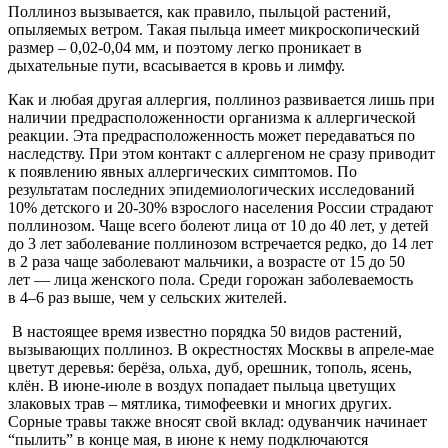
Поллиноз вызывается, как правило, пыльцой растений,
опыляемых ветром. Такая пыльца имеет микроскопический
размер – 0,02-0,04 мм, и поэтому легко проникает в
дыхательные пути, всасывается в кровь и лимфу.
Как и любая другая аллергия, поллиноз развивается лишь при
наличии предрасположенности организма к аллергической
реакции. Эта предрасположенность может передаваться по
наследству. При этом контакт с аллергеном не сразу приводит
к появлению явных аллергических симптомов. По
результатам последних эпидемиологических исследований
10% детского и 20-30% взрослого населения России страдают
поллинозом. Чаще всего болеют лица от 10 до 40 лет, у детей
до 3 лет заболевание поллинозом встречается редко, до 14 лет
в 2 раза чаще заболевают мальчики, а возрасте от 15 до 50
лет — лица женского пола. Среди горожан заболеваемость
в 4–6 раз выше, чем у сельских жителей.
В настоящее время известно порядка 50 видов растений,
вызывающих поллиноз. В окрестностях Москвы в апреле-мае
цветут деревья: берёза, ольха, дуб, орешник, тополь, ясень,
клён. В июне-июле в воздух попадает пыльца цветущих
злаковых трав – мятлика, тимофеевки и многих других.
Сорные травы также вносят свой вклад: одуванчик начинает
“пылить” в конце мая, в июне к нему подключаются