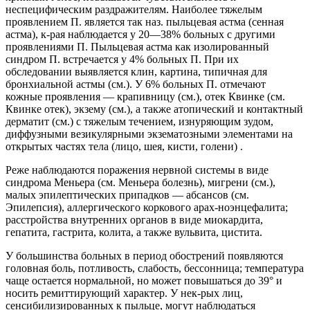
неспецифическим раздражителям. Наиболее тяжелым
проявлением П. является так наз. пыльцевая астма (сенная
астма), к-рая наблюдается у 20—38% больных с другими
проявлениями П. Пыльцевая астма как изолированный
синдром П. встречается у 4% больных П. При их
обследовании выявляется клин, картина, типичная для
бронхиальной астмы (см.). У 6% больных П. отмечают
кожные проявления — крапивницу (см.), отек Квинке (см.
Квинке отек), экзему (см.), а также атопический и контактный
дерматит (см.) с тяжелым течением, изнуряющим зудом,
диффузными везикулярными экзематозными элементами на
открытых частях тела (лицо, шея, кисти, голени) .
Реже наблюдаются поражения нервной системы в виде
синдрома Меньера (см. Меньера болезнь), мигрени (см.),
малых эпилептических припадков — абсансов (см.
Эпилепсия), аллергического коркового арах-ноэнцефалита;
расстройства внутренних органов в виде миокардита,
гепатита, гастрита, колита, а также вульвита, цистита.
У большинства больных в период обострений появляются
головная боль, потливость, слабость, бессонница; температура
чаще остается нормальной, но может повышаться до 39° и
носить ремиттирующий характер. У нек-рых лиц,
сенсибилизированных к пыльце, могут наблюдаться