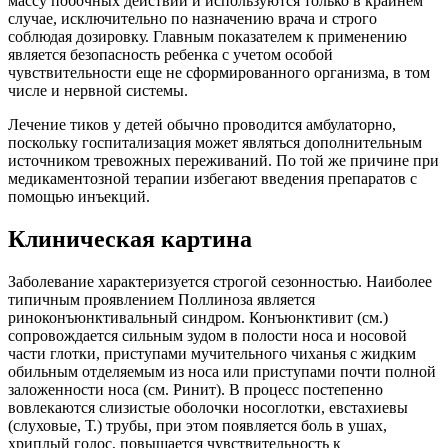
массу побочных действий и используются только в крайнем
случае, исключительно по назначению врача и строго
соблюдая дозировку. Главным показателем к применению
является безопасность ребенка с учетом особой
чувствительности еще не сформированного организма, в том
числе и нервной системы.
Лечение тиков у детей обычно проводится амбулаторно,
поскольку госпитализация может являться дополнительным
источником тревожных переживаний. По той же причине при
медикаментозной терапии избегают введения препаратов с
помощью инъекций.
Клиническая картина
Заболевание характеризуется строгой сезонностью. Наиболее
типичным проявлением Поллиноза является
риноконъюнктивальный синдром. Конъюнктивит (см.)
сопровождается сильным зудом в полости носа и носовой
части глотки, приступами мучительного чиханья с жидким
обильным отделяемым из носа или приступами почти полной
заложенности носа (см. Ринит). В процесс постепенно
вовлекаются слизистые оболочки носоглотки, евстахиевы
(слуховые, Т.) трубы, при этом появляется боль в ушах,
хриплый голос, повышается чувствительность к