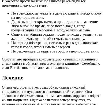
В качестве профилактики поллиноза рекомендуется
применять следующие меры:
По возможности уезжать в другую климатическую зону
на период цветения.
Держать окна закрытыми, а проветривать помещение
либо в ночное время, либо после дождя, когда
концентрация аллергенов в воздухе минимальна.
Снимать и убирать одежду после прихода с улицы, а так
же принимать душ, чтобы смыть всю пыльцу.
На период обострения, несколько раз в день полоскать
глаза и горло, чтобы смыть аллерген.
Не рекомендуется ездить за город на период цветения.
Обязательно пройдите консультацию квалифицированного
специалиста в области аллергологии в клинике «Семейная»,
если Вас беспокоят симптомы поллиноза.
Лечение
Очень часто дети, у которых обнаружены тикозный
гиперкинез, не нуждаются в специальной терапии. Она
абсолютно бессмысленна, а помогает лишь коррекция образа
жизни пациента. Однако если тики генерализуются, то
лечения не избежать. А вот какой из методов выберет врач,