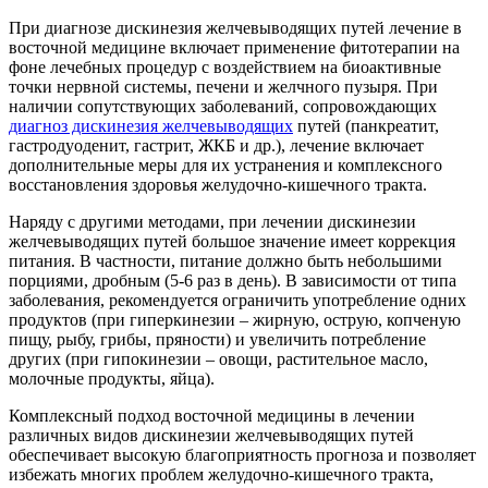
При диагнозе дискинезия желчевыводящих путей лечение в
восточной медицине включает применение фитотерапии на
фоне лечебных процедур с воздействием на биоактивные
точки нервной системы, печени и желчного пузыря. При
наличии сопутствующих заболеваний, сопровождающих
диагноз дискинезия желчевыводящих
путей (панкреатит,
гастродуоденит, гастрит, ЖКБ и др.), лечение включает
дополнительные меры для их устранения и комплексного
восстановления здоровья желудочно-кишечного тракта.
Наряду с другими методами, при лечении дискинезии
желчевыводящих путей большое значение имеет коррекция
питания. В частности, питание должно быть небольшими
порциями, дробным (5-6 раз в день). В зависимости от типа
заболевания, рекомендуется ограничить употребление одних
продуктов (при гиперкинезии – жирную, острую, копченую
пищу, рыбу, грибы, пряности) и увеличить потребление
других (при гипокинезии – овощи, растительное масло,
молочные продукты, яйца).
Комплексный подход восточной медицины в лечении
различных видов дискинезии желчевыводящих путей
обеспечивает высокую благоприятность прогноза и позволяет
избежать многих проблем желудочно-кишечного тракта,