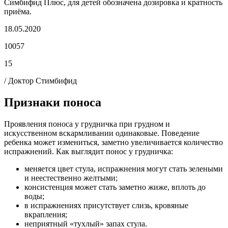
Симбифид Плюс, для детей обозначена дозировка и кратность
приёма.
18.05.2020
10057
15
/ Доктор Стимбифид
Признаки поноса
Проявления поноса у грудничка при грудном и
искусственном вскармливании одинаковые. Поведение
ребенка может измениться, заметно увеличивается количество
испражнений. Как выглядит понос у грудничка:
меняется цвет стула, испражнения могут стать зелеными
и неестественно желтыми;
консистенция может стать заметно жиже, вплоть до
воды;
в испражнениях присутствует слизь, кровяные
вкрапления;
неприятный «тухлый» запах стула.