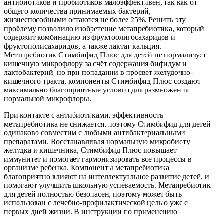
антибиотиков и пробиотиков малоэффективен, так как от
общего количества принимаемых бактерий,
жизнеспособными остаются не более 25%. Решить эту
проблему позволило изобретение метапребиотика, который
содержит комбинацию из фруктоолигосахаридов и
фруктополисахаридов, а также лактат кальция.
Метапребиотик Стимбифид Плюс для детей не нормализует
кишечную микрофлору за счёт содержания бифидум и
лактобактерий, но при попадании в просвет желудочно-
кишечного тракта, компоненты Стимбифид Плюс создают
максимально благоприятные условия для размножения
нормальной микрофлоры.
При контакте с антибиотиками, эффективность
метапребиотика не снижается, поэтому Стимбифид для детей
одинаково совместим с любыми антибактериальными
препаратами. Восстанавливая нормальную микробиоту
желудка и кишечника, Стимбифид Плюс повышает
иммунитет и помогает гармонизировать все процессы в
организме ребенка. Компоненты метапребиотика
благоприятно влияют на интеллектуальное развитие детей, и
помогают улучшить школьную успеваемость. Метапребиотик
для детей полностью безопасен, поэтому может быть
использован с лечебно-профилактической целью уже с
первых дней жизни. В инструкции по применению