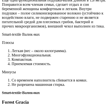
Еще одна функциональная подушка-валик длиной в 1,8 метра.
Понравится всем членам семьи, сделает отдых и сон
беременной женщины комфортным и легким. Внутри
подушки – полое силиконизированное волокно (устойчиво к
воздействию влаги, не подвержен старению и не является
питательной средой для плесневых грибов, бактерий и
прочих микроорганизмов), внешний чехол выполнен из тика.
Smart-textile Валик-мах
Плюсы
Легкая (вес – около килограмма).
Многофункциональная.
Компактная.
Приемлемая стоимость.
Минусы
Со временем наполнитель сбивается в комки.
Не разрешена машинная стирка.
Smart-textile Валик-мах
Forest Gracia