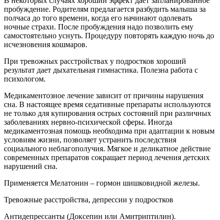
В некоторых случаях хороший эффект дает запланированное
пробуждение. Родителям предлагается разбудить малыша за
полчаса до того времени, когда его начинают одолевать
ночные страхи. После пробуждения надо позволить ему
самостоятельно уснуть. Процедуру повторять каждую ночь до
исчезновения кошмаров.
При тревожных расстройствах у подростков хороший
результат дает дыхательная гимнастика. Полезна работа с
психологом.
Медикаментозное лечение зависит от причины нарушения
сна. В настоящее время седативные препараты используются
не только для купирования острых состояний при различных
заболеваниях нервно-психической сферы. Иногда
медикаментозная помощь необходима при адаптации к новым
условиям жизни, позволяет устранить последствия
социального неблагополучия. Мягкое и деликатное действие
современных препаратов сокращает период лечения детских
нарушений сна.
Применяется Мелатонин – гормон шишковидной железы.
Тревожные расстройства, депрессии у подростков
Антидепрессанты (Доксепин или Амитриптилин).