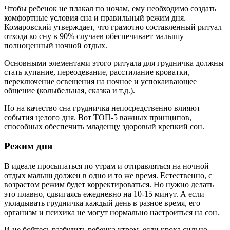
Чтобы ребенок не плакал по ночам, ему необходимо создать
комфортные условия сна и правильный режим дня.
Комаровский утверждает, что грамотно составленный ритуал
отхода ко сну в 90% случаев обеспечивает малышу
полноценный ночной отдых.
Основными элементами этого ритуала для грудничка должны
стать купание, переодевание, расстилание кроватки,
переключение освещения на ночное и успокаивающее
общение (колыбельная, сказка и т.д.).
Но на качество сна грудничка непосредственно влияют
события целого дня. Вот ТОП-5 важных принципов,
способных обеспечить младенцу здоровый крепкий сон.
Режим дня
В идеале просыпаться по утрам и отправляться на ночной
отдых малыш должен в одно и то же время. Естественно, с
возрастом режим будет корректироваться. Но нужно делать
это плавно, сдвигаясь ежедневно на 10-15 минут. А если
укладывать грудничка каждый день в разное время, его
организм и психика не могут нормально настроиться на сон.
И не бойтесь разбудить ребенка утром, если кроха сильно