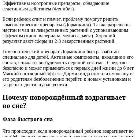
Эффективны ноотропные препараты, обладающие
седативным действием (Фенибут).
Если ребенок спит и плачет, проблему помогут решить
гомеопатические препараты (Дормикинд). Также разрешены
настои и чаи из лекарственных растений с успокаивающим
эффектом (пион, валериана, мелисса, мята). Хороший
результат дают сборы из 2-3 лекарственных растений.
Гомеопатический препарат Дормикинд был разработан
специально для детей. Активные компоненты, входящие в его
состав, снижают возбудимость нервной системы. Средство
безопасно и может применяться с первых дней жизни до 6 лет.
Мягкий снотворный эффект Дормикинда позволит малышу и
его родителям безболезненно перейти к новым установкам и
закрепить достигнутые успехи.
Почему новорождённый вздрагивает
во сне?
Фаза быстрого сна
Что происходит, если новорождённый ребёнок вздрагивает во
сне? Младенцы видят сны, как и взрослые, и это означает, что