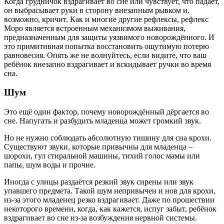
Когда грудничок вздрагивает во сне или чувствует, что падает,
он выбрасывает руки в сторону внезапным рывком и,
возможно, кричит. Как и многие другие рефлексы, рефлекс
Моро является встроенным механизмом выживания,
предназначенным для защиты уязвимого новорождённого. И
это примитивная попытка восстановить ощутимую потерю
равновесия. Опять же не волнуйтесь, если видите, что ваш
ребёнок внезапно вздрагивает и вскидывает ручки во время
сна.
Шум
Это ещё один фактор, почему новорождённый дёргается во
сне. Напугать и разбудить младенца может громкий звук.
Но не нужно соблюдать абсолютную тишину для сна крохи.
Существуют звуки, которые привычны для младенца –
шорохи, гул стиральной машины, тихий голос мамы или
папы, шум воды и прочие.
Иногда с улицы раздаётся резкий звук сирены или звук
упавшего предмета. Такой шум непривычен и нов для крохи,
из-за этого младенец резко вздрагивает. Даже по прошествии
некоторого времени, когда, как кажется, испуг забыт, ребёнок
вздрагивает во сне из-за возбуждения нервной системы.