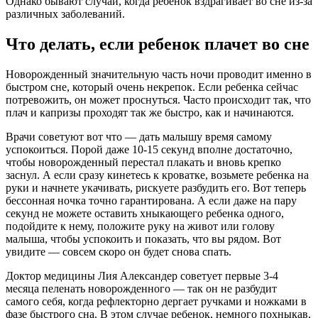
Однако бывают случаи, когда ребёнок вздрагивает во сне из-за
различных заболеваний.
Что делать, если ребенок плачет во сне
Новорожденный значительную часть ночи проводит именно в
быстром сне, который очень некрепок. Если ребенка сейчас
потревожить, он может проснуться. Часто происходит так, что
плач и капризы проходят так же быстро, как и начинаются.
Врачи советуют вот что — дать малышу время самому
успокоиться. Порой даже 10-15 секунд вполне достаточно,
чтобы новорожденный перестал плакать и вновь крепко
заснул. А если сразу кинетесь к кроватке, возьмете ребенка на
руки и начнете укачивать, рискуете разбудить его. Вот теперь
бессонная ночка точно гарантирована. А если даже на пару
секунд не можете оставить хныкающего ребенка одного,
подойдите к нему, положите руку на живот или голову
малыша, чтобы успокоить и показать, что вы рядом. Вот
увидите — совсем скоро он будет снова спать.
Доктор медицины Лия Александер советует первые 3-4
месяца пеленать новорожденного — так он не разбудит
самого себя, когда рефлекторно дергает ручками и ножками в
фазе быстрого сна. В этом случае ребенок, немного похныкав,