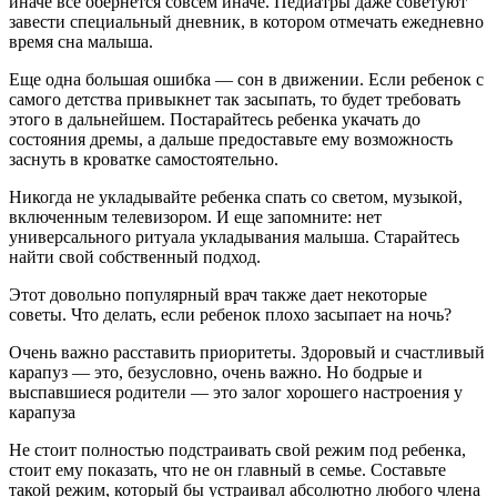
иначе все обернется совсем иначе. Педиатры даже советуют
завести специальный дневник, в котором отмечать ежедневно
время сна малыша.
Еще одна большая ошибка — сон в движении. Если ребенок с
самого детства привыкнет так засыпать, то будет требовать
этого в дальнейшем. Постарайтесь ребенка укачать до
состояния дремы, а дальше предоставьте ему возможность
заснуть в кроватке самостоятельно.
Никогда не укладывайте ребенка спать со светом, музыкой,
включенным телевизором. И еще запомните: нет
универсального ритуала укладывания малыша. Старайтесь
найти свой собственный подход.
Этот довольно популярный врач также дает некоторые
советы. Что делать, если ребенок плохо засыпает на ночь?
Очень важно расставить приоритеты. Здоровый и счастливый
карапуз — это, безусловно, очень важно. Но бодрые и
выспавшиеся родители — это залог хорошего настроения у
карапуза
Не стоит полностью подстраивать свой режим под ребенка,
стоит ему показать, что не он главный в семье. Составьте
такой режим, который бы устраивал абсолютно любого члена