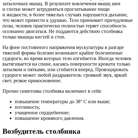
затылочных мышц. В результате вовлечения мышц шеи
и глотки может затрудняться проглатывание пищи
и жидкости, в более тяжелых случаях нарушается дыхание,
что может привести к удушью. Тело принимает причудливые
позы, человек практически полностью теряет способность
осознанно двигаться. Не поддаются действию столбняка
только мышцы кистей и стоп.
На фоне постоянного напряжения мускулатуры в разгаре
тяжелой формы болезни возникают крайне болезненные
судороги, во время которых тело изгибается. Иногда человек
вытягивается на спине, касаясь поверхности кровати только
затылком и пятками, или сгибается вперед. Провоцировать
судороги может любой раздражитель: громкий звук, яркий
свет, резкое прикосновение.
Прочие симптомы столбняка включают в себя:
повышение температуры до 38° C или выше;
потливость;
учащенное сердцебиение;
повышение кровяного давления.
Возбудитель столбняка