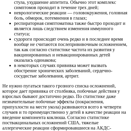
стула, ухудшение аппетита. Обычно этот комплекс
симптомов проходит в течение трех дней;
неврологические реакции — головокружения, головная
боль, обморок, потемнения в глазах;
респираторная симптоматика также быстро проходит и
является лишь следствием изменения иммунного
статуса;
судороги происходят очень редко и в последнее время
вообще не считаются послепрививочным осложнением,
так как согласно статистике частота их развития у
вакцинированных и невакцинированных детей
оказалась одинакова;
в некоторых случаях прививка может вызвать
обострение хронических заболеваний, сердечно-
сосудистые заболевания, артрит.
Не нужно пугаться такого грозного списка осложнений,
которое дает прививка от столбняка, побочные действия у
взрослых бывают достаточно редко. По статистике даже
незначительные побочные эффекты (покраснения,
припухлости на месте укола) развиваются всего в четверти
случаев и то преимущественно у детей в качестве реакции на
введение компонента коклюша. Согласно статистике
поствакцинальных осложнений США, тяжелые
аллергические реакции сформировавшиеся на АКДС-