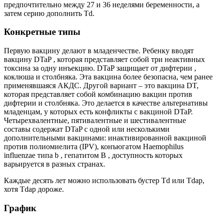
предпочтительно между 27 и 36 неделями беременности, а
затем серию дополнить Td.
Конкретные типы
Первую вакцину делают в младенчестве. Ребенку вводят
вакцину DTaP , которая представляет собой три неактивных
токсина за одну инъекцию. DTaP защищает от дифтерии ,
коклюша и столбняка. Эта вакцина более безопасна, чем ранее
применявшаяся АКДС. Другой вариант – это вакцина DT,
которая представляет собой комбинацию вакцин против
дифтерии и столбняка. Это делается в качестве альтернативы
младенцам, у которых есть конфликты с вакциной DTaP.
Четырехвалентные, пятивалентные и шестивалентные
составы содержат DTaP с одной или несколькими
дополнительными вакцинами: инактивированной вакциной
против полиомиелита (IPV), конъюгатом Haemophilus
influenzae типа b , гепатитом B , доступность которых
варьируется в разных странах.
Каждые десять лет можно использовать бустер Td или Tdap,
хотя Tdap дороже.
График