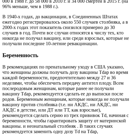
000 в 1988 г. до 58 000 в 2010 г. и 34 000 смертей в 2015 г. (на
96% меньше, чем в 1988 г.).
В 1940-х годах, до вакцинации, в Соединенных Штатах
ежегодно регистрировалось около 550 случаев столбняка, а в
2000-х годах этот показатель снизился примерно до 30
случаев в год. Почти все случаи относятся к числу тех, кто
никогда не получал вакцину, или среди взрослых, которые не
получали последние 10-летние ревакцинации.
Беременность
В рекомендациях по пренатальному уходу в США указано,
что женщины должны получать дозу вакцины Tdap во время
каждой беременности, предпочтительно между 27 и 36
неделями, чтобы обеспечить передачу антител плоду. Всем
послеродовым женщинам, которые ранее не получали
вакцину Tdap, рекомендуется сделать ее до выписки после
родов. Беременным женщинам, которые никогда не получали
вакцину против столбняка (т.е. ни АКДС, ни АКДС, ни
АКДС в детстве, или ДТ или ТТ, как взрослые),
рекомендуется сделать серию из трех прививок Td, начиная с
беременности, чтобы гарантировать защиту от материнской
вакцины. и неонатальный столбняк . В таких случаях
рекомендуется заменить одну дозу Td на Tdap,