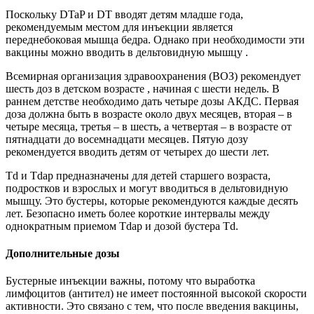
Поскольку DTaP и DT вводят детям младше года,
рекомендуемым местом для инъекции является
переднебоковая мышца бедра. Однако при необходимости эти
вакцины можно вводить в дельтовидную мышцу .
Всемирная организация здравоохранения (ВОЗ) рекомендует
шесть доз в детском возрасте , начиная с шести недель. В
раннем детстве необходимо дать четыре дозы АКДС. Первая
доза должна быть в возрасте около двух месяцев, вторая – в
четыре месяца, третья – в шесть, а четвертая – в возрасте от
пятнадцати до восемнадцати месяцев. Пятую дозу
рекомендуется вводить детям от четырех до шести лет.
Td и Tdap предназначены для детей старшего возраста,
подростков и взрослых и могут вводиться в дельтовидную
мышцу. Это бустеры, которые рекомендуются каждые десять
лет. Безопасно иметь более короткие интервалы между
однократным приемом Tdap и дозой бустера Td.
Дополнительные дозы
Бустерные инъекции важны, потому что выработка
лимфоцитов (антител) не имеет постоянной высокой скорости
активности. Это связано с тем, что после введения вакцины,