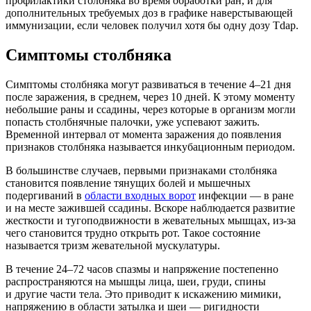
профилактики столбняка во время обработки ран, и для
дополнительных требуемых доз в графике наверстывающей
иммунизации, если человек получил хотя бы одну дозу Tdap.
Симптомы столбняка
Симптомы столбняка могут развиваться в течение 4–21 дня
после заражения, в среднем, через 10 дней. К этому моменту
небольшие раны и ссадины, через которые в организм могли
попасть столбнячные палочки, уже успевают зажить.
Временной интервал от момента заражения до появления
признаков столбняка называется инкубационным периодом.
В большинстве случаев, первыми признаками столбняка
становится появление тянущих болей и мышечных
подергиваний в
области входных ворот
инфекции — в ране
и на месте зажившей ссадины. Вскоре наблюдается развитие
жесткости и тугоподвижности в жевательных мышцах, из-за
чего становится трудно открыть рот. Такое состояние
называется тризм жевательной мускулатуры.
В течение 24–72 часов спазмы и напряжение постепенно
распространяются на мышцы лица, шеи, груди, спины
и другие части тела. Это приводит к искажению мимики,
напряжению в области затылка и шеи — ригидности