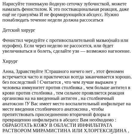
Нарисуйте тоненькую йодную сеточку зубочисткой, можете
намазать фенистилом. К это поствакцинальная реакция, даже
ещё не гранулёма И не формирующийся абсцесс. Нужно
понаблюдать течение недели должна рассосаться
Детский хирург
Фенистил чередуйте с противоспалительной мазью(найз или
нурофен). Если через неделю не рассосется, или будет
увеличиваться и болеть, сделайте узи — возможно нагноение.
Хирург
Анна, Здравствуйте !Страшного ничего нет , этот феномен
встречается часто и практически всегда заканчивается хорошо,
без последствий ! Считается , что чем лучше выражен у
человека иммунитет против столбняка , чем больше антител в
крови против столбняка , тем сильнее проявляется реакция
организма на на введенный антиген , на столбнячный
анатоксин !У Вас имеет место воспалительный инфильтрат на
месте введения столбнячного анатоксина , чтобы
препятствовать присоединению вторичной флоры и
превращению инфильтрата в абсцесс Вам необходимо :
ОБРАБОТАТЬ КОЖУ В ОБЛАСТИ ИНФИЛЬТРАТА
РАСТВОРОМ МИРАМИСТИНА ИЛИ ХЛОРГЕКСИДИНА ,