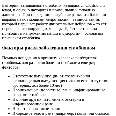
Бактерии, вызывающие столбняк, называются Clostridium
tetani, и обычно находятся в почве, пыли и фекалиях
животных. При попадании в глубокие раны, эти бактерии
вырабатывают мощный нейротоксин – тетаноспазмин,
который нарушает работу двигательных нейронов – то есть
нервов, контролирующих мышцы. Действие токсина
приводит к напряжению мышц и судорогам – основным
признакам столбняка.
Факторы риска заболевания столбняком
Помимо попадания в организм человека возбудителя
столбняка, для развития болезни необходим еще ряд
факторов:
Отсутствие иммунизации от столбняка или
неполноценная иммунизация (чаще всего – отсутствие
бустерных доз более 10 лет)
Проникающие (полостные) раны, инфицированные
спорами столбняка
Наличие других патогенных бактерий в
инфицированной ране
Некротизированные ткани
Инородное тело в ране (например, гвоздь или осколок