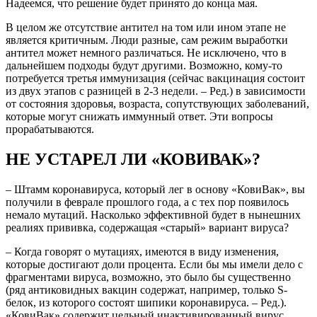
Надеемся, что решение будет принято до конца мая.
В целом же отсутствие антител на том или ином этапе не
является критичным. Люди разные, сам режим выработки
антител может немного различаться. Не исключено, что в
дальнейшем подходы будут другими. Возможно, кому-то
потребуется третья иммунизация (сейчас вакцинация состоит
из двух этапов с разницей в 2-3 недели. – Ред.) в зависимости
от состояния здоровья, возраста, сопутствующих заболеваний,
которые могут снижать иммунный ответ. Эти вопросы
прорабатываются.
НЕ УСТАРЕЛ ЛИ «КОВИВАК»?
– Штамм коронавируса, который лег в основу «КовиВак», вы
получили в феврале прошлого года, а с тех пор появилось
немало мутаций. Насколько эффективной будет в нынешних
реалиях прививка, содержащая «старый» вариант вируса?
– Когда говорят о мутациях, имеются в виду изменения,
которые достигают доли процента. Если бы мы имели дело с
фрагментами вируса, возможно, это было бы существенно
(ряд антиковидных вакцин содержат, например, только S-
белок, из которого состоят шипики коронавируса. – Ред.).
«КовиВак» содержит цельный инактивированный вирус.