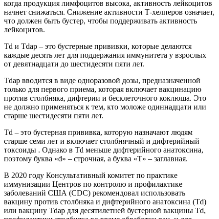
когда продукция лимфоцитов высока, активность лейкоцитов
начнет снижаться. Снижение активности Т-хелперов означает,
что должен быть бустер, чтобы поддерживать активность
лейкоцитов.
Td и Tdap – это бустерные прививки, которые делаются
каждые десять лет для поддержания иммунитета у взрослых
от девятнадцати до шестидесяти пяти лет.
Tdap вводится в виде одноразовой дозы, предназначенной
только для первого приема, которая включает вакцинацию
против столбняка, дифтерии и бесклеточного коклюша. Это
не должно применяться к тем, кто моложе одиннадцати или
старше шестидесяти пяти лет.
Td – это бустерная прививка, которую назначают людям
старше семи лет и включает столбнячный и дифтерийный
токсоиды . Однако в Td меньше дифтерийного анатоксина,
поэтому буква «d» – строчная, а буква «T» – заглавная.
В 2020 году
Консультативный комитет по практике
иммунизации
Центров по контролю и профилактике
заболеваний США (CDC) рекомендовал использовать
вакцину против столбняка и дифтерийного анатоксина (Td)
или вакцину Tdap для десятилетней бустерной вакцины Td,