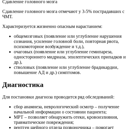
Сдавление головного мозга
Сдавление головного мозга отмечают у 3-5% пострадавших с
ЧМТ.
Характеризуется жизненно опасным нарастанием:
общемозговых (появление или углубление нарушения
сознания, усиление головной боли, повторная рвота,
психомоторное возбуждение и т.д.),
очаговых (появление или углубление гемипареза,
одностороннего мидриаза, эпилептических припадков и
др.),
стволовых (появление или углубление брадикардии,
повышение АД и др.) симптомов.
Диагностика
Для постановки диагноза проводится ряд обследований:
сбор анамнеза, неврологический осмотр – получение
начальной информации о состоянии пациента;
МРТ – позволяет обнаружить отеки, кровоизлияния,
травматические повреждения;
рентген шейного отдела позвоночника – помогает