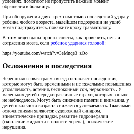
условиях, помогают не пропустить важный момент
обращения в больницу.
При обнаружении двух–трех симптомов последствий удара у
ребенка любого возраста, малейшем подозрении на ушиб
мозга подстрахуйтесь, покажите кроху травматологу.
В этом видео даны просты советы, как проверить, нет ли
сотрясения мозга, если
ребенок ударился головой
:
https://youtube.com/watch?v=3eMnqe3_zOo
Осложнения и последствия
Черепно-мозговая травма всегда оставляет последствия,
которые могут быть временными и не тяжелыми: повышенная
утомляемость, астения, беспокойный сон, нервозность . У
маленьких детей нередки различные страхи, которых раньше
не наблюдалось. Могут быть снижение памяти и внимания, у
детей школьного возраста снижается успеваемость. Тяжелыми
осложнениями являются: судорожный синдром,
эпилептические припадки, развитие гидроцефалии
(скопление жидкости в полости черепа), психические
нарушения.