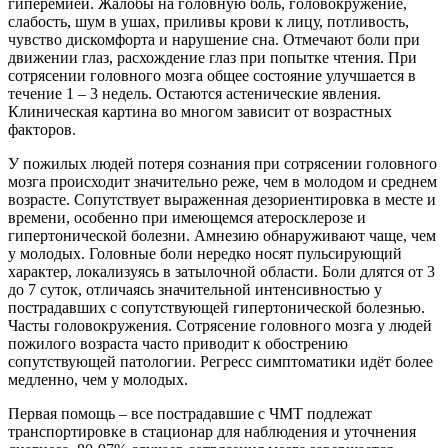
гиперемией. Жалобы на головную боль, головокружение,
слабость, шум в ушах, приливы крови к лицу, потливость,
чувство дискомфорта и нарушение сна. Отмечают боли при
движении глаз, расхождение глаз при попытке чтения. При
сотрясении головного мозга общее состояние улучшается в
течение 1 – 3 недель. Остаются астенические явления.
Клиническая картина во многом зависит от возрастных
факторов.
У пожилых людей потеря сознания при сотрясении головного
мозга происходит значительно реже, чем в молодом и среднем
возрасте. Сопутствует выраженная дезориентировка в месте и
времени, особенно при имеющемся атеросклерозе и
гипертонической болезни. Амнезию обнаруживают чаще, чем
у молодых. Головные боли нередко носят пульсирующий
характер, локализуясь в затылочной области. Боли длятся от 3
до 7 суток, отличаясь значительной интенсивностью у
пострадавших с сопутствующей гипертонической болезнью.
Часты головокружения. Сотрясение головного мозга у людей
пожилого возраста часто приводит к обострению
сопутствующей патологии. Регресс симптоматики идёт более
медленно, чем у молодых.
Первая помощь – все пострадавшие с ЧМТ подлежат
транспортировке в стационар для наблюдения и уточнения