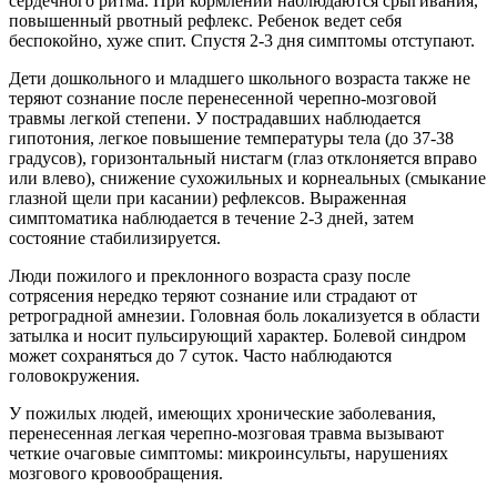
сердечного ритма. При кормлении наблюдаются срыгивания,
повышенный рвотный рефлекс. Ребенок ведет себя
беспокойно, хуже спит. Спустя 2-3 дня симптомы отступают.
Дети дошкольного и младшего школьного возраста также не
теряют сознание после перенесенной черепно-мозговой
травмы легкой степени. У пострадавших наблюдается
гипотония, легкое повышение температуры тела (до 37-38
градусов), горизонтальный нистагм (глаз отклоняется вправо
или влево), снижение сухожильных и корнеальных (смыкание
глазной щели при касании) рефлексов. Выраженная
симптоматика наблюдается в течение 2-3 дней, затем
состояние стабилизируется.
Люди пожилого и преклонного возраста сразу после
сотрясения нередко теряют сознание или страдают от
ретроградной амнезии. Головная боль локализуется в области
затылка и носит пульсирующий характер. Болевой синдром
может сохраняться до 7 суток. Часто наблюдаются
головокружения.
У пожилых людей, имеющих хронические заболевания,
перенесенная легкая черепно-мозговая травма вызывают
четкие очаговые симптомы: микроинсульты, нарушениях
мозгового кровообращения.