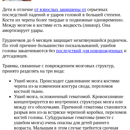
Дети в отличие
от взрослых защищены от
серьезных
последствий падений и ударов головой в большей степени.
Кости их черепа более твердые и подвижные одновременно.
Между мозгом и костями есть жидкость (ликвор). Она
амортизирует удары.
Грудничков до 6 месяцев защищает незатянувшийся родничок.
По этой причине большинство поскальзываний, ушибов
головы заканчиваются без
последствий для новорожденных
и
детсадовцев.
Травмы, связанные с повреждением мозговых структур,
принято разделять на три вида:
Ушиб мозга. Происходит сдавливание мозга костями
черепа из-за изменения контура свода, переломов
костной ткани.
Ушиб мозга, осложненный гематомой. Кровоизлияние
концентрируется во внутренних структурах мозга или
между его оболочками. Причиной гематомы становится
разрыв вен из-за встряски черепной коробки, переломов
костей головы. Субдуральные гематомы (вместе с
ушибом мозга) очень опасны для детей раннего
возраста. Малышам в этом случае требуется срочная