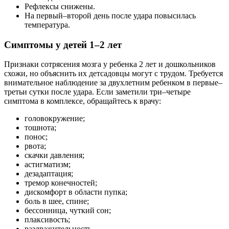
Рефлексы снижены.
На первый–второй день после удара повысилась
температура.
Симптомы у детей 1–2 лет
Признаки сотрясения мозга у ребенка 2 лет и дошкольников
схожи, но объяснить их детсадовцы могут с трудом. Требуется
внимательное наблюдение за двухлетним ребенком в первые–
третьи сутки после удара. Если заметили три–четыре
симптома в комплексе, обращайтесь к врачу:
головокружение;
тошнота;
понос;
рвота;
скачки давления;
астигматизм;
дезадаптация;
тремор конечностей;
дискомфорт в области пупка;
боль в шее, спине;
бессонница, чуткий сон;
плаксивость;
раздражительность.