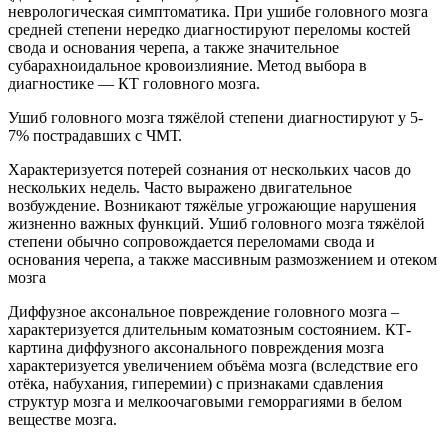
неврологическая симптоматика. При ушибе головного мозга
средней степени нередко диагностируют переломы костей
свода и основания черепа, а также значительное
субарахноидальное кровоизлияние. Метод выбора в
диагностике — КТ головного мозга.
Ушиб головного мозга тяжёлой степени диагностируют у 5-
7% пострадавших с ЧМТ.
Характеризуется потерей сознания от нескольких часов до
нескольких недель. Часто выражено двигательное
возбуждение. Возникают тяжёлые угрожающие нарушения
жизненно важных функций. Ушиб головного мозга тяжёлой
степени обычно сопровождается переломами свода и
основания черепа, а также массивным размозжением и отеком
мозга
Диффузное аксональное повреждение головного мозга –
характеризуется длительным коматозным состоянием. КТ-
картина диффузного аксонального повреждения мозга
характеризуется увеличением объёма мозга (вследствие его
отёка, набухания, гиперемии) с признаками сдавления
структур мозга и мелкоочаговыми геморрагиями в белом
веществе мозга.