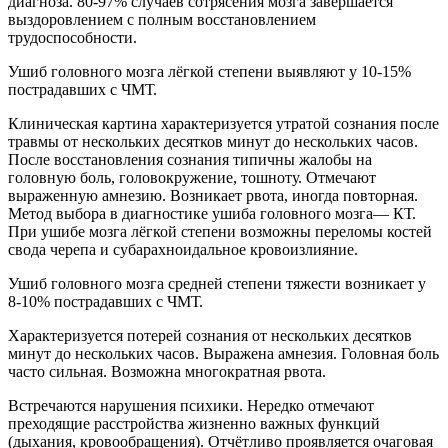
диагноза. 80-97% случаев сотрясения мозга завершается
выздоровлением с полным восстановлением
трудоспособности.
Ушиб головного мозга лёгкой степени выявляют у 10-15%
пострадавших с ЧМТ.
Клиническая картина характеризуется утратой сознания после
травмы от нескольких десятков минут до нескольких часов.
После восстановления сознания типичны жалобы на
головную боль, головокружение, тошноту. Отмечают
выраженную амнезию. Возникает рвота, иногда повторная.
Метод выбора в диагностике ушиба головного мозга— КТ.
При ушибе мозга лёгкой степени возможны переломы костей
свода черепа и субарахноидальное кровоизлияние.
Ушиб головного мозга средней степени тяжести возникает у
8-10% пострадавших с ЧМТ.
Характеризуется потерей сознания от нескольких десятков
минут до нескольких часов. Выражена амнезия. Головная боль
часто сильная. Возможна многократная рвота.
Встречаются нарушения психики. Нередко отмечают
преходящие расстройства жизненно важных функций
(дыхания, кровообращения). Отчётливо проявляется очаговая