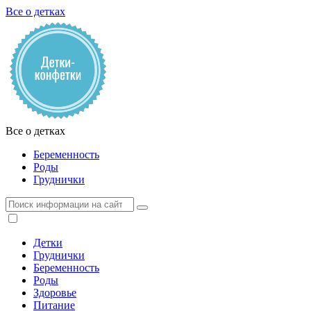
Все о детках
Все о детках
Беременность
Роды
Груднички
Детки
Груднички
Беременность
Роды
Здоровье
Питание