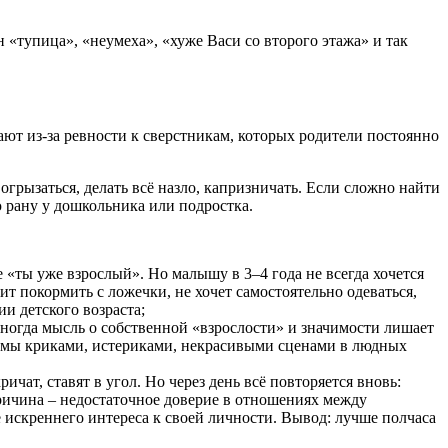
«тупица», «неумеха», «хуже Васи со второго этажа» и так
ют из-за ревности к сверстникам, которых родители постоянно
грызаться, делать всё назло, капризничать. Если сложно найти
 рану у дошкольника или подростка.
«ты уже взрослый». Но малышу в 3–4 года не всегда хочется
ит покормить с ложечки, не хочет самостоятельно одеваться,
и детского возраста;
Иногда мысль о собственной «взрослости» и значимости лишает
лемы криками, истериками, некрасивыми сценами в людных
чат, ставят в угол. Но через день всё повторяется вновь:
ричина – недостаточное доверие в отношениях между
 искреннего интереса к своей личности. Вывод: лучше полчаса