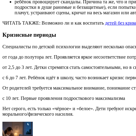
ребёнок провоцирует скандалы. Причина та же, что и при
подростки в душе ранимые и беззащитные), если попытки 
плачут, устраивают сцены, кричат на весь магазин или а
ЧИТАТЬ ТАКЖЕ: Возможно ли и как воспитать
детей без крик
Кризисные периоды
Специалисты по детской психологии выделяют несколько опасн
от года до полутора лет. Проявляется яркое несоответствие по
от 2,5 до 3 лет. Детки стремятся стать самостоятельными, но в 
с 6 до 7 лет. Ребёнок идёт в школу, часто возникает кризис пер
От родителей требуется максимальное внимание, понимание ст
с 10 лет. Первые проявления подросткового максимализма
Нет серого, есть только «чёрное» и «белое». Дети требуют ис
морального/физического насилия.