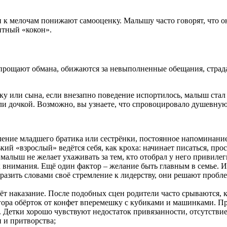
к мелочам понижают самооценку. Малышу часто говорят, что он 
щитный «кокон».
 прощают обмана, обижаются за невыполненные обещания, страда
у или сына, если внезапно поведение испортилось, малыш стал о
ли дочкой. Возможно, вы узнаете, что спровоцировало душевную
ление младшего братика или сестрёнки, постоянное напоминание 
ий «взрослый» ведётся себя, как кроха: начинает писаться, прос
алыш не желает ухаживать за тем, кто отобрал у него привилеги
ок внимания. Ещё один фактор – желание быть главным в семье. 
ыразить словами своё стремление к лидерству, они решают проб
ёт наказание. После подобных сцен родители часто срываются, кри
 гора обёрток от конфет вперемешку с кубиками и машинками. П
 Детки хорошо чувствуют недостаток привязанности, отсутствие
 и притворства;