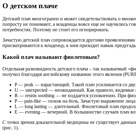
О детском плаче
Детский плач многогранен и может свидетельствовать о множес
попросту не понимают, а младенцы вовсе еще не научились гов
потребностях. Поэтому не стоит его игнорировать.
Зачастую детский плач сопровождается другими проявлениями т
присматриваются к младенцу, к ним приходит навык предугад
Какой плач называют фиолетовым?
Отдельная разновидность детского плача – так называемый «
получил благодаря английскому названию этого явления (PUR
P — peak — нарастающий. Такой плач усиливается со двух
U — unexpected — неожиданный. Как правило, видимые пр
R — resists soothing — не поддается успокоению. При фи
P — pain-like — похож на боль. Зачастую выражение лица
L — long lasting — длительный. Фиолетовый плач продол
E — evening — вечерний. В большинстве случаев плач воз
С точки зрения доказательной медицины не существует данных,
(рис. 1).