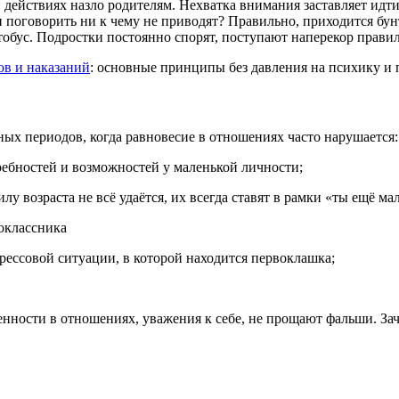
 действиях назло родителям. Нехватка внимания заставляет идт
поговорить ни к чему не приводят? Правильно, приходится бунт
втобус. Подростки постоянно спорят, поступают наперекор прави
ов и наказаний
: основные принципы без давления на психику и
ых периодов, когда равновесие в отношениях часто нарушается:
требностей и возможностей у маленькой личности;
силу возраста не всё удаётся, их всегда ставят в рамки «ты ещё м
воклассника
рессовой ситуации, в которой находится первоклашка;
кренности в отношениях, уважения к себе, не прощают фальши. 