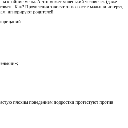
и на крайние меры. А что может маленький человечек (даже
овать. Как? Проявления зависят от возраста: малыши истерят,
лам, игнорируют родителей.
 порицаний
аленький»;
Зачастую плохим поведением подростки протестуют против