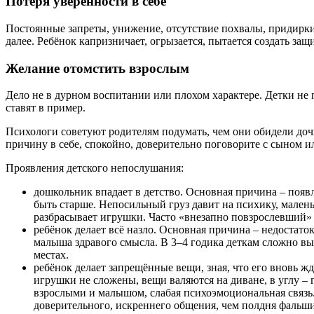
Потеря уверенности в себе
Постоянные запреты, унижение, отсутствие похвалы, придирки 
далее. Ребёнок капризничает, огрызается, пытается создать за
Желание отомстить взрослым
Дело не в дурном воспитании или плохом характере. Детки не
ставят в пример.
Психологи советуют родителям подумать, чем они обидели дочк
причину в себе, спокойно, доверительно поговорите с сыном и
Проявления детского непослушания:
дошкольник впадает в детство. Основная причина – появ
быть старше. Непосильный груз давит на психику, маленьк
разбрасывает игрушки. Часто «внезапно повзрослевший» м
ребёнок делает всё назло. Основная причина – недостат
малыша здравого смысла. В 3–4 годика деткам сложно в
местах.
ребёнок делает запрещённые вещи, зная, что его вновь жд
игрушки не сложены, вещи валяются на диване, в углу –
взрослыми и малышом, слабая психоэмоциональная связь.
доверительного, искреннего общения, чем полдня фальши