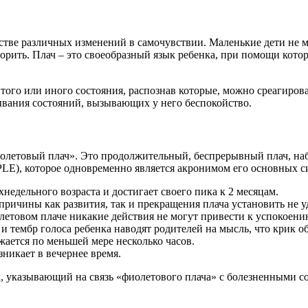
тве различных изменений в самочувствии. Маленькие дети не мо
орить. Плач – это своеобразный язык ребенка, при помощи котор
ого или иного состояния, распознав которые, можно среагироват
ывания состояний, вызывающих у него беспокойство.
фиолетовый плач». Это продолжительный, беспрерывный плач, н
PLE), которое одновременно является акронимом его основных 
недельного возраста и достигает своего пика к 2 месяцам.
ичины как развития, так и прекращения плача установить не уд
олетовом плаче никакие действия не могут привести к успокоени
 и тембр голоса ребенка наводят родителей на мысль, что крик о
жается по меньшей мере несколько часов.
никает в вечернее время.
 указывающий на связь «фиолетового плача» с болезненными сос