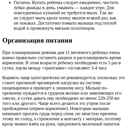
Гигиена. Купать ребенка следует ежедневно, чистить
зубки дважды в день, умывать — каждое утро. Для
повседневных купаний не требуется мыло. Так же
не следует мыть крохе попку мылом всякий раз, как
он покакал. Достаточно помыть малыша под теплой
водой и промокнуть мягким полотенцем.
Организация питания
При планировании режима дня 11 месячного ребенка очень
важно правильно составить рацион и распланировать время
кормления. В этом возрасте ребенку необходимо есть 5 раз в
сутки, паузы между «трапезами» составляют 3-4 часа
Кормить чаще категорически не рекомендуется, поскольку это
станет причиной чрезмерной нагрузки на систему
пищеварения и приведет к лишнему весу. Малыш по-
прежнему нуждается в грудном молоке или заменяющих его
смесях, в сутки давать ему необходимо не менее 220-250 мл
того или другого. Чаще всего делается это утром после
пробуждения (первое кормление). Некоторые малыши
начинают просить грудь перед сном, но зачастую причина
этому не голод, а стремление к контакту с матерью, поэтому
кроху можно взять на руки, предложить молочный напиток