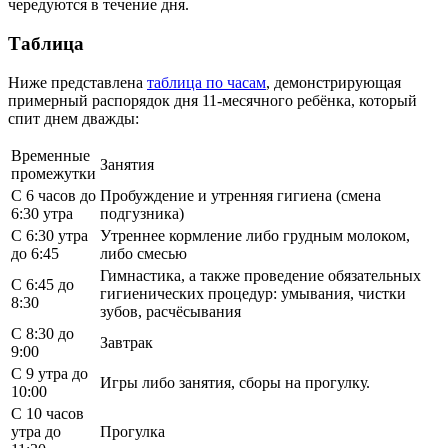
чередуются в течение дня.
Таблица
Ниже представлена
таблица по часам
, демонстрирующая
примерный распорядок дня 11-месячного ребёнка, который
спит днем дважды:
Временные
Занятия
промежутки
С 6 часов до
Пробуждение и утренняя гигиена (смена
6:30 утра
подгузника)
С 6:30 утра
Утреннее кормление либо грудным молоком,
до 6:45
либо смесью
Гимнастика, а также проведение обязательных
С 6:45 до
гигиенических процедур: умывания, чистки
8:30
зубов, расчёсывания
С 8:30 до
Завтрак
9:00
С 9 утра до
Игры либо занятия, сборы на прогулку.
10:00
С 10 часов
утра до
Прогулка