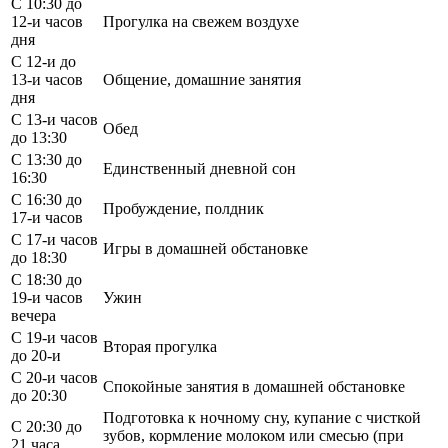
С 10:30 до
12-и часов
Прогулка на свежем воздухе
дня
С 12-и до
13-и часов
Общение, домашние занятия
дня
С 13-и часов
Обед
до 13:30
С 13:30 до
Единственный дневной сон
16:30
С 16:30 до
Пробуждение, полдник
17-и часов
С 17-и часов
Игры в домашней обстановке
до 18:30
С 18:30 до
19-и часов
Ужин
вечера
С 19-и часов
Вторая прогулка
до 20-и
С 20-и часов
Спокойные занятия в домашней обстановке
до 20:30
Подготовка к ночному сну, купание с чисткой
С 20:30 до
зубов, кормление молоком или смесью (при
21 часа