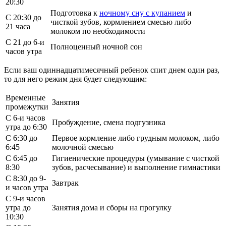
20:30
Подготовка к
ночному сну с купанием
и
С 20:30 до
чисткой зубов, кормлением смесью либо
21 часа
молоком по необходимости
С 21 до 6-и
Полноценный ночной сон
часов утра
Если ваш одиннадцатимесячный ребенок спит днем один раз,
то для него режим дня будет следующим:
Временные
Занятия
промежутки
С 6-и часов
Пробуждение, смена подгузника
утра до 6:30
С 6:30 до
Первое кормление либо грудным молоком, либо
6:45
молочной смесью
С 6:45 до
Гигиенические процедуры (умывание с чисткой
8:30
зубов, расчесывание) и выполнение гимнастики
С 8:30 до 9-
Завтрак
и часов утра
С 9-и часов
утра до
Занятия дома и сборы на прогулку
10:30