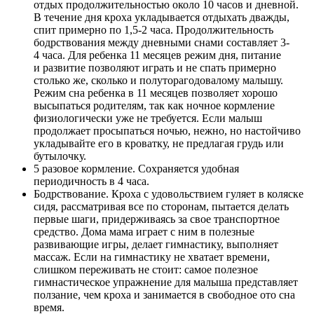
отдых продолжительностью около 10 часов и дневной.
В течение дня кроха укладывается отдыхать дважды,
спит примерно по 1,5-2 часа. Продолжительность
бодрствования между дневными снами составляет 3-
4 часа. Для ребенка 11 месяцев режим дня, питание
и развитие позволяют играть и не спать примерно
столько же, сколько и полуторагодовалому малышу.
Режим сна ребенка в 11 месяцев позволяет хорошо
высыпаться родителям, так как ночное кормление
физиологически уже не требуется. Если малыш
продолжает просыпаться ночью, нежно, но настойчиво
укладывайте его в кроватку, не предлагая грудь или
бутылочку.
5 разовое кормление. Сохраняется удобная
периодичность в 4 часа.
Бодрствование. Кроха с удовольствием гуляет в коляске
сидя, рассматривая все по сторонам, пытается делать
первые шаги, придерживаясь за свое транспортное
средство. Дома мама играет с ним в полезные
развивающие игры, делает гимнастику, выполняет
массаж. Если на гимнастику не хватает времени,
слишком переживать не стоит: самое полезное
гимнастическое упражнение для малыша представляет
ползание, чем кроха и занимается в свободное ото сна
время.