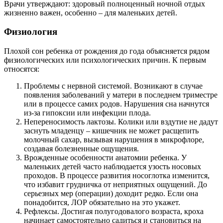
Врачи утверждают: здоровый полноценный ночной отдых
жизненно важен, особенно – для маленьких детей.
Физиология
Плохой сон ребенка от рождения до года объясняется рядом
физиологических или психологических причин. К первым
относятся:
Проблемы с нервной системой. Возникают в случае
появления заболеваний у матери в последнем триместре
или в процессе самих родов. Нарушения сна начнутся
из-за гипоксии или инфекции плода.
Непереносимость лактозы. Колики или вздутие не дадут
заснуть младенцу – кишечник не может расщепить
молочный сахар, вызывая нарушения в микрофлоре,
создавая болезненные ощущения.
Врожденные особенности анатомии ребенка. У
маленьких детей часто наблюдается узость носовых
проходов. В процессе развития носоглотка изменится,
что избавит грудничка от неприятных ощущений. До
серьезных мер (операции) доходит редко. Если она
понадобится, ЛОР обязательно на это укажет.
Рефлексы. Достигая полугодовалого возраста, кроха
начинает самостоятельно садиться и становиться на