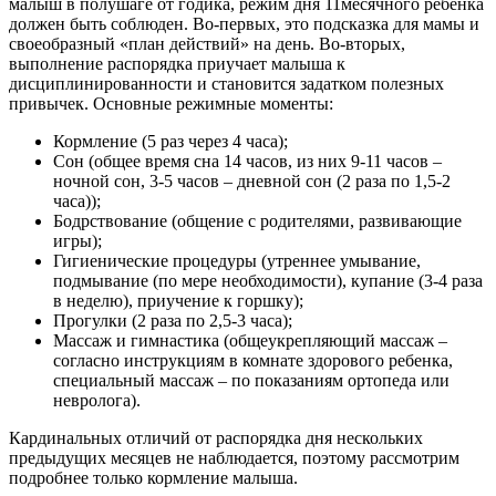
малыш в полушаге от годика, режим дня 11месячного ребенка
должен быть соблюден. Во-первых, это подсказка для мамы и
своеобразный «план действий» на день. Во-вторых,
выполнение распорядка приучает малыша к
дисциплинированности и становится задатком полезных
привычек. Основные режимные моменты:
Кормление (5 раз через 4 часа);
Сон (общее время сна 14 часов, из них 9-11 часов –
ночной сон, 3-5 часов – дневной сон (2 раза по 1,5-2
часа));
Бодрствование (общение с родителями, развивающие
игры);
Гигиенические процедуры (утреннее умывание,
подмывание (по мере необходимости), купание (3-4 раза
в неделю), приучение к горшку);
Прогулки (2 раза по 2,5-3 часа);
Массаж и гимнастика (общеукрепляющий массаж –
согласно инструкциям в комнате здорового ребенка,
специальный массаж – по показаниям ортопеда или
невролога).
Кардинальных отличий от распорядка дня нескольких
предыдущих месяцев не наблюдается, поэтому рассмотрим
подробнее только кормление малыша.