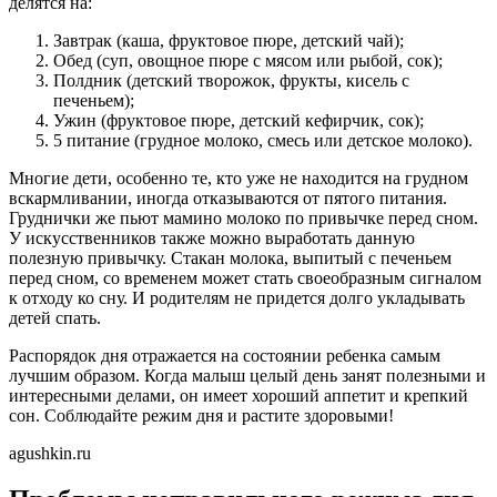
делятся на:
Завтрак (каша, фруктовое пюре, детский чай);
Обед (суп, овощное пюре с мясом или рыбой, сок);
Полдник (детский творожок, фрукты, кисель с
печеньем);
Ужин (фруктовое пюре, детский кефирчик, сок);
5 питание (грудное молоко, смесь или детское молоко).
Многие дети, особенно те, кто уже не находится на грудном
вскармливании, иногда отказываются от пятого питания.
Груднички же пьют мамино молоко по привычке перед сном.
У искусственников также можно выработать данную
полезную привычку. Стакан молока, выпитый с печеньем
перед сном, со временем может стать своеобразным сигналом
к отходу ко сну. И родителям не придется долго укладывать
детей спать.
Распорядок дня отражается на состоянии ребенка самым
лучшим образом. Когда малыш целый день занят полезными и
интересными делами, он имеет хороший аппетит и крепкий
сон. Соблюдайте режим дня и растите здоровыми!
agushkin.ru