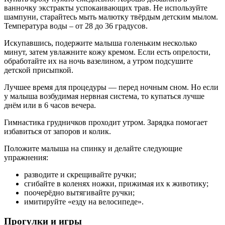
ванночку экстракты успокаивающих трав. Не используйте
шампуни, старайтесь мыть малютку твёрдым детским мылом.
Температура воды – от 28 до 36 градусов.
Искупавшись, подержите малыша голеньким несколько
минут, затем увлажните кожу кремом. Если есть опрелости,
обработайте их на ночь вазелином, а утром подсушите
детской присыпкой.
Лучшее время для процедуры — перед ночным сном. Но если
у малыша возбудимая нервная система, то купаться лучше
днём или в 6 часов вечера.
Гимнастика грудничков проходит утром. Зарядка помогает
избавиться от запоров и колик.
Положите малыша на спинку и делайте следующие
упражнения:
разводите и скрещивайте ручки;
сгибайте в коленях ножки, прижимая их к животику;
поочерёдно вытягивайте ручки;
имитируйте «езду на велосипеде».
Прогулки и игры