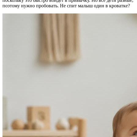
поскольку это быстро войдёт в привычку. Но все дети разные,
поэтому нужно пробовать. Не спит малыш один в кроватке?