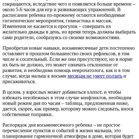
сокращаются, вследствие чего и появляется больше времени –
около 5-6 часов для игр и развивающих упражнений. В
расписании ребенка по-прежнему остаются необходимые
гигиенические мероприятия, гимнастика и массаж.
Изменения не касаются и прогулок – совершать их
желательно дважды в день, но время теперь должны выбирать
сами родители, сообразуясь со своими возможностями.
Приобретая новые навыки, восьмимесячные дети постепенно
оставляют в прошлом большинство своих рефлексов, в том
числе и сосательный. Если же они присутствуют, но в норме
их быть не должно, это может означать отклонение от
развития, и необходима помощь невропатолога, как и в том
случае, когда малыш к восьми
месяцам не умеет ползать
и
присаживаться.
В целом, у взрослых может добавиться хлопот, и чтобы
избежать неизбежных в этом случае конфликтов, необходим
новый режим дня по часам – таблица, предложенная ниже,
дается, скорее, как пример, которому можно следовать, внося
собственные поправки.
Распорядок дня восьмимесячного ребенка – не простое
перечисление пунктов и событий в жизни малыша, это
планирование гармоничной атмосферы в доме, которая будет