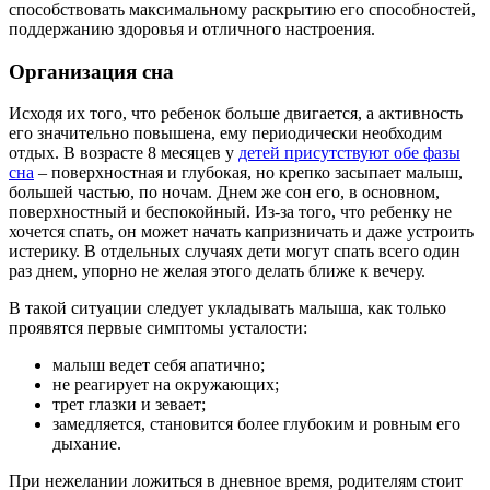
способствовать максимальному раскрытию его способностей,
поддержанию здоровья и отличного настроения.
Организация сна
Исходя их того, что ребенок больше двигается, а активность
его значительно повышена, ему периодически необходим
отдых. В возрасте 8 месяцев у
детей присутствуют обе фазы
сна
– поверхностная и глубокая, но крепко засыпает малыш,
большей частью, по ночам. Днем же сон его, в основном,
поверхностный и беспокойный. Из-за того, что ребенку не
хочется спать, он может начать капризничать и даже устроить
истерику. В отдельных случаях дети могут спать всего один
раз днем, упорно не желая этого делать ближе к вечеру.
В такой ситуации следует укладывать малыша, как только
проявятся первые симптомы усталости:
малыш ведет себя апатично;
не реагирует на окружающих;
трет глазки и зевает;
замедляется, становится более глубоким и ровным его
дыхание.
При нежелании ложиться в дневное время, родителям стоит