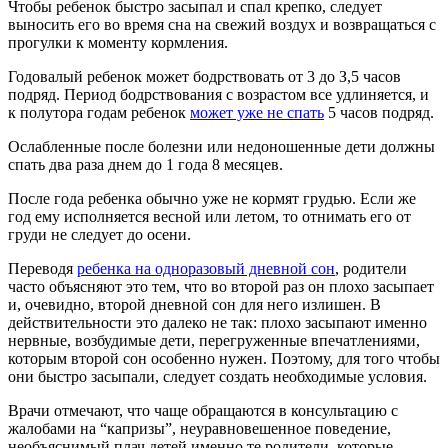
Чтобы ребенок быстро засыпал и спал крепко, следует
выносить его во время сна на свежий воздух и возвращаться с
прогулки к моменту кормления.
Годовалый ребенок может бодрствовать от 3 до З,5 часов
подряд. Период бодрствования с возрастом все удлиняется, и
к полутора годам ребенок
может уже не спать
5 часов подряд.
Ослабленные после болезни или недоношенные дети должны
спать два раза днем до 1 года 8 месяцев.
После года ребенка обычно уже не кормят грудью. Если же
год ему исполняется весной или летом, то отнимать его от
груди не следует до осени.
Переводя
ребенка на одноразовый дневной сон
, родители
часто объясняют это тем, что во второй раз он плохо засыпает
и, очевидно, второй дневной сон для него излишен. В
действительности это далеко не так: плохо засыпают именно
нервные, возбудимые дети, перегруженные впечатлениями,
которым второй сон особенно нужен. Поэтому, для того чтобы
они быстро засыпали, следует создать необходимые условия.
Врачи отмечают, что чаще обращаются в консультацию с
жалобами на “капризы”, неуравновешенное поведение,
необъяснимый плач детей именно те родители, которые