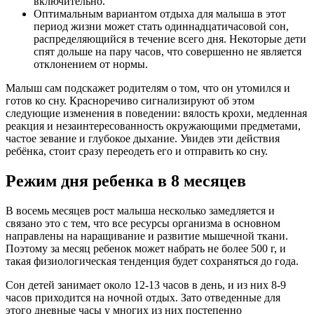
включительно.
Оптимальным вариантом отдыха для малыша в этот
период жизни может стать одиннадцатичасовой сон,
распределяющийся в течение всего дня. Некоторые дети
спят дольше на пару часов, что совершенно не является
отклонением от нормы.
Малыш сам подскажет родителям о том, что он утомился и
готов ко сну. Красноречиво сигнализируют об этом
следующие изменения в поведении: вялость крохи, медленная
реакция и незаинтересованность окружающими предметами,
частое зевание и глубокое дыхание. Увидев эти действия
ребёнка, стоит сразу переодеть его и отправить ко сну.
Режим дня ребенка в 8 месяцев
В восемь месяцев рост малыша несколько замедляется и
связано это с тем, что все ресурсы организма в основном
направлены на наращивание и развитие мышечной ткани.
Поэтому за месяц ребенок может набрать не более 500 г, и
такая физиологическая тенденция будет сохраняться до года.
Сон детей занимает около 12-13 часов в день, и из них 8-9
часов приходится на ночной отдых. Зато отведенные для
этого дневные часы у многих из них постепенно