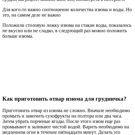
Решая, когда прикорм с курагой можно давать ребенку нужно
учитывать, что добавление блюд с сухофруктами может
спровоцировать аллергию у малыша. Поэтому при их
введении в детский рацион обязательно нужно соблюдать
возрастные рекомендации.
В некоторых ситуациях у ребенка развивается аллергия на
курагу. Она сопровождается такими симптомами, как
расстройство стула, болезненные колики в животе,
высыпания и покраснения на коже. В таких случаях введение
сухофруктов в детское меню необходимо отложить на 2-3
недели и обратиться к педиатру.
В состав кураги входит повышенная доза растительных
волокон. При употреблении сушеных плодов в небольшом
количестве они восстанавливают благоприятную микрофлору
кишечника, стимулируют пищеварение и нормализуют стул.
Чрезмерная порция абрикоса может оказать противоположное
действие – вызвать повышенное газообразование, колики в
животе, диарею.
Противопоказания
Курага приносит пользу организму, но есть и