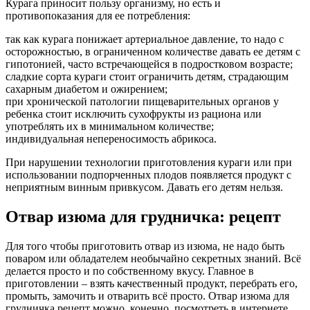
Польза кураги для детей:
Повышает уровень гемоглобина в крови, помогая
бороться с анемией.
Ускоряет выведение шлаков, токсических соединений,
радионуклидов и солей тяжелых металлов из организма.
Улучшает работу желудочно-кишечного тракта,
нормализует стул, помогая при запоре.
Укрепляет зрение, повышает его остроту и
предотвращает развитие многих офтальмологических
заболеваний.
Оказывает мягкое мочегонное действие, эффективно
борется с отеками и предотвращает их появление.
Нормализует артериальное давление.
Укрепляет стенки кровеносных сосудов, улучшает
работу сердечно-сосудистой системы.
Понижает температуру тела при простудных
заболеваниях, ускоряет выздоровление.
Высушенные абрикосы могут стать отличным
источником энергии для детского организма и
эффективной профилактикой авитаминоза.
Прикорм с курагой оказывает общеукрепляющее
действие, повышает иммунитет и сопротивляемость
организма к различным вирусам и инфекциям.