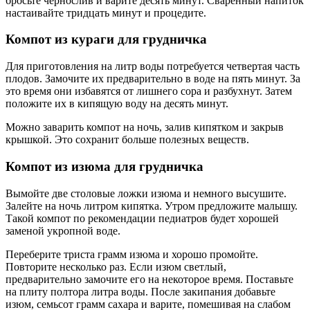
Курага будет прекрасным перекусом для ребенка вместо
вредных чипсов или сухариков, послужит источником
энергии.
Отвар из кураги не только утолит жажду, но и поможет
избежать простуды или снизить температуру без приема
химических препаратов.
Полезным будет употребление кураги при снижении
остроты зрения у ребенка – его улучшению
способствуют витамины А и группы В.
Рецепты компотов для грудничков
Компот из сухофруктов для грудничка