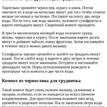
Ингредиенты кураги (фосфор, витамины группы В)
способствуют дальнейшему развитию нервной системы
у детей, улучшению функций головного мозга,
помогают справиться со стрессом (их у детей тоже
хватает), снижают вероятность развития неврозов у
ребенка. Употребление сухого абрикоса поможет
уменьшить проявления раздражительности и
нервозности у девочек-подростков во время
менструаций.
Вкусное лакомство поможет поддержать здоровое
состояние кожи, волос, ногтей.
Антиоксидантные свойства витаминов Е и А
способствуют очищению организма от токсинов и
вредных веществ.
Употребление кураги показано детям при анемии для
поддержания нормального уровня гемоглобина.
С помощью сушеного абрикоса можно активизировать
перистальтику кишечника, очистить его от шлаков и
справиться с запорами, так как курага оказывает
слабительное действие. Употреблять ее можно в чистом
виде или в составе других блюд.
Вкусные сухофрукты будут полезными при весеннем
гиповитаминозе. Витаминно-минеральный комплекс
кураги используют для повышения защитных сил
ребенка, предотвращения простудных заболеваний.