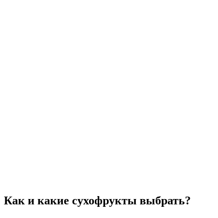
Компот из любых сочетаний перечисленных сухофруктов
всегда получается очень вкусным. Детки пьют его с
удовольствием.