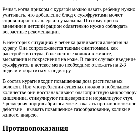
Узнайте, в норме ли вес вашего ребенка, воспользовавшись
следующим калькулятором.
Калькулятор роста и веса
Польза и вред сушеных абрикосов
Курага очень полезна для детей до года, так как она улучшает
работу многих внутренних органов – желудочно-кишечного
тракта, почек, щитовидной железы.
Сухофрукты полезнее засахаренных фруктов? – Доктор
Комаровский
Watch this video on YouTube