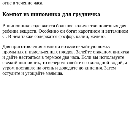
Тщательно промойте чернослив, курагу и изюм. Потом
замочите их в воде на несколько минут для того чтобы отошли
мелкие песчинки и частички. Поставьте на плиту два литра
воды. После того, как вода закипит, положите сухофрукты и
варите пятнадцать минут. Сваренный компот процедите.
В триста миллилитров кипящей воды положите грушу,
яблоко, чернослив и курагу. После закипания варите десять
минут и добавьте чайную ложку фруктозы. Затем настаивайте
в течение часа и можно давать малышу.
Сухофрукты хорошо промойте и залейте на тридцать минут
водой. После слейте воду и варите в двух литрах в течение
тридцати минут после закипания. Остудите и настаивайте
двенадцать часов. Перед использованием разведите в
пропорции часть компота и две части воды.
Компот из чернослива для грудничка
Такой компот будет очень полезен малышу, склонному к
запорам, особенно, если он находится на искусственном
вскармливании. Для приготовления возьмите пять ягод,
промойте и разрежьте пополам. После закипания литра воды
бросьте чернослив и варите десять минут. Сваренный напиток
настаивайте тридцать минут и процедите.