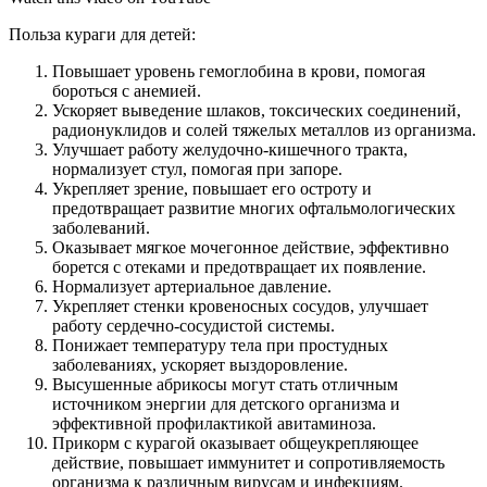
Подливайте частями 150 мл воды, вымешивая тесто
ложкой.
Когда оно станет липким и вязким, добавьте 30 мл
подсолнечного масла.
Вымешайте массу руками, добавляя при необходимости
муку, чтобы получилось крутое тесто.
Отщипывайте кусочки теста, скатывайте из них
жгутики и скрепляйте их концы, чтобы сформировались
баранки.
Опустите тестовые заготовки на 3 минуты в кипящую
воду, а затем извлеките и разложите на пергаменте.
Отправьте будущие сушки в разогретую духовку на 15-
25 минут до готовности.
Рассчитайте свою таблицу введения прикорма