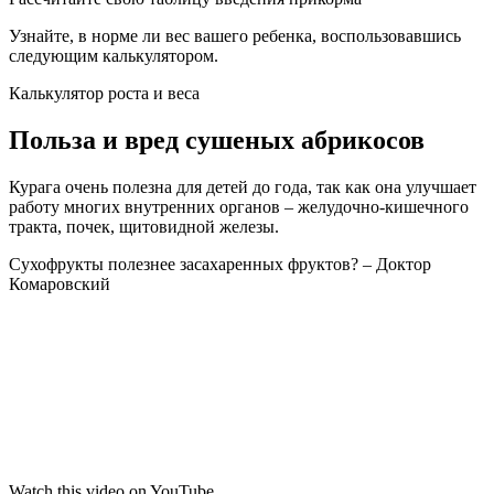
Положите в банку и залейте охлажденным сиропом.
Пастеризуйте при температуре семьдесят градусов в течение
двадцати минут.
Компот из сухофруктов для грудничка по праву считается
одним из самых полезных напитков как для малыша, так и для
мамы. Такой напиток позволяет обогатить рацион ребенка
полезными веществами, витаминами и микроэлементами. К
тому же, сушеные плоды оказывают положительное
воздействие на работу желудочно-кишечного тракта
младенца. О том, как
варить для ребенка
компот из
сухофруктов, какие сухофрукты можно грудничку, и когда
напиток можно начинать вводить в рацион, вы узнаете из
статьи.
Как испечь сушки ребенку дома?
Для ребенка в возрасте 7-8 месяцев наиболее подходящим
безопасным вариантом сушек будет блюдо, которое мама
испекла самостоятельно. Тем более что рецепт приготовления
достаточно простой:
Возьмите 300 г муки и просейте ее, добавив четверть
чайной ложечки соли и чайную ложку сахара.