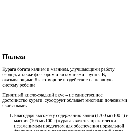
Детские компоты не рекомендуется варить с экзотическими
сушеными фруктами: бананами, манго и т.д. Лучше
приготовить напиток из растений, произрастающих в Вашей
местности. Также не стоит маленькому ребенку варить компот
с сушеной вишней или черешней. В косточках этих ягод при
длительном хранении начинают образовываться отравляющие
вещества. Для компотов лучше использовать фрукты,
заготовленные самостоятельно в осенне-летний период:
яблоки, груши, айва, абрикосы, виноград.
Если для напитка приобретаются сухофрукты в магазине или
на рынке, необходимо учитывать следующие факторы:
глянцевый блеск чернослива и кураги должен
насторожить: фрукты, которые сушатся естественным
образом имеют матовую текстуру
копченые сухофрукты чаще всего обработаны