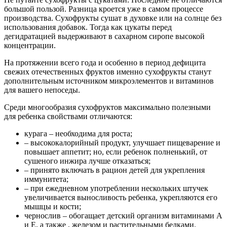
сушеными фруктами: бананами, манго и т.д. Лучше
приготовить напиток из растений, произрастающих в Вашей
местности. Также не стоит маленькому ребенку варить компот
с сушеной вишней или черешней.
В косточках этих ягод при
длительном хранении начинают образовываться
отравляющие вещества.
Для компотов лучше использовать
фрукты, заготовленные самостоятельно в осенне-летний
период: яблоки, груши, айва, абрикосы, виноград.
Если для напитка приобретаются сухофрукты в магазине или
на рынке, необходимо учитывать следующие факторы:
глянцевый блеск чернослива и кураги должен
насторожить: фрукты, которые сушатся естественным
образом имеют матовую текстуру
копченые сухофрукты чаще всего обработаны
синтетическим дымом, который опасен для детей и
взрослых
качественные сухофрукты не должны оставлять следов
на руках
в сушеных фруктах, реализуемых на развес, могут
находиться опасные для здоровья ребенка
микроорганизмы
Для детских компотов необходимо выбирать сухофрукты,