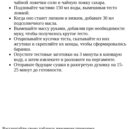
Компот из смородины для грудничка
Особенно полезна для организма ребенка именно черная
смородина, хотя красная и белая тоже приносят пользу.
Ароматные и зрелые ягоды богаты активными
биологическими компонентами, так как лучше усваиваются.
В большом количестве в напитке содержатся аскорбиновая
кислота, витамины А, В, С, йод, фосфор, магний. Особенно
он полезен при простудных заболеваниях.
Возьмите триста грамм свежих ягод. Промойте их и очистите
от плодоножек. Положите в два литра воды и варите двадцать
минут. Затем процедите, остудите и поите грудничка. Для
придания сладкого вкуса добавьте мед или фруктозу.
Компот из вишни и смородины. Для приготовления возьмите
по полтора килограмма ягод, семьсот грамм сахара и литр
воды. Вымойте и очистите ягоды от плодоножек. Залейте их
сахарным горячим сиропом и выдержите пятнадцать минут.