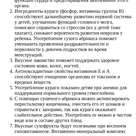
синтетическим дымом, который опасен для детей и
взрослых
качественные сухофрукты не должны оставлять следов
на руках
в сушеных фруктах, реализуемых на развес, могут
находиться опасные для здоровья ребенка
микроорганизмы
Для детских компотов необходимо выбирать сухофрукты,
тщательно очищенные от плодоножек и косточек. Если
фрукты продаются не в заводской упаковке, их необходимо
особенно тщательно перебирать и промывать в воде. В рецепт
по вкусу можно добавить несколько капель витаминного сока
(рябиновый, виноградный, сливовый). Приготовить компот
для грудничка лучше без мякоти. Для этого необходимо уже
готовый фруктовый отвар процедить.