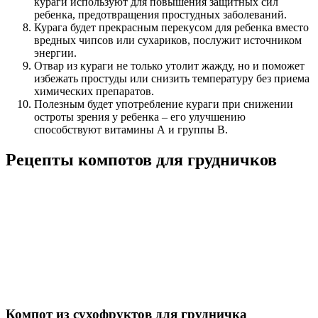
Польза
Курага богата калием и магнием, улучшающими работу
сердца, а также фосфором и витаминами группы В,
оказывающими благотворное воздействие на нервную
систему ребенка.
Приятный кисло-сладкий вкус – не единственное
достоинство кураги; сухофрукт обладает многими полезными
свойствами:
Благодаря высокому содержанию калия (1700 мг/100 г) и
магния (105 мг/100 г) курага является практически
незаменимым продуктом для обеспечения нормальной
функции сердца и предотвращения заболеваний этого
органа.