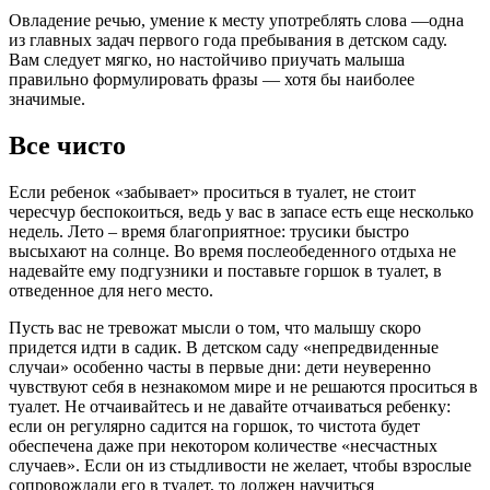
Овладение речью, умение к месту употреблять слова —одна
из главных задач первого года пребывания в детском саду.
Вам следует мягко, но настойчиво приучать малыша
правильно формулировать фразы — хотя бы наиболее
значимые.
Все чисто
Если ребенок «забывает» проситься в туалет, не стоит
чересчур беспокоиться, ведь у вас в запасе есть еще несколько
недель. Лето – время благоприятное: трусики быстро
высыхают на солнце. Во время послеобеденного отдыха не
надевайте ему подгузники и поставьте горшок в туалет, в
отведенное для него место.
Пусть вас не тревожат мысли о том, что малышу скоро
придется идти в садик. В детском саду «непредвиденные
случаи» особенно часты в первые дни: дети неуверенно
чувствуют себя в незнакомом мире и не решаются проситься в
туалет. Не отчаивайтесь и не давайте отчаиваться ребенку:
если он регулярно садится на горшок, то чистота будет
обеспечена даже при некотором количестве «несчастных
случаев». Если он из стыдливости не желает, чтобы взрослые
сопровождали его в туалет, то должен научиться