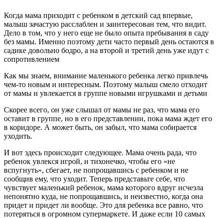
Когда мама приходит с ребенком в детский сад впервые,
малыш зачастую расслаблен и заинтересован тем, что видит.
Дело в том, что у него еще не было опыта пребывания в саду
без мамы. Именно поэтому дети часто первый день остаются в
садике довольно бодро, а на второй и третий день уже идут с
сопротивлением
Как мы знаем, внимание маленького ребенка легко привлечь
чем-то новым и интересным. Поэтому малыш смело отходит
от мамы и увлекается в группе новыми игрушками и детьми
Скорее всего, он уже слышал от мамы не раз, что мама его
оставит в группе, но в его представлении, пока мама ждет его
в коридоре. А может быть, он забыл, что мама собирается
уходить.
И вот здесь происходит следующее. Мама очень рада, что
ребенок увлекся игрой, и тихонечко, чтобы его «не
вспугнуть», сбегает, не попрощавшись с ребенком и не
сообщив ему, что уходит. Теперь представьте себе, что
чувствует маленький ребенок, мама которого вдруг исчезла
непонятно куда, не попрощавшись, и неизвестно, когда она
придет и придет ли вообще. Это для ребенка все равно, что
потеряться в огромном супермаркете. И даже если 10 самых