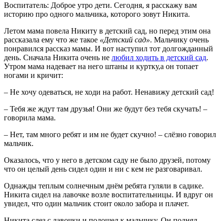
Воспитатель: Доброе утро дети. Сегодня, я расскажу вам
историю про одного мальчика, которого зовут Никита.
Летом мама повела Никиту в детский сад, но перед этим она
рассказала ему что же такое
«Детский сад»
. Мальчику очень
понравился рассказ мамы. И вот наступил тот долгожданный
день. Сначала Никита очень не
любил ходить в детский сад
.
Утром мама надевает на него штаны и куртку,а он топает
ногами и кричит:
– Не хочу одеваться, не ходи на работ. Ненавижу детский сад!
– Тебя же ждут там друзья! Они же будут без тебя скучать! –
говорила мама.
– Нет, там много ребят и им не будет скучно! – слёзно говорил
мальчик.
Оказалось, что у него в детском саду не было друзей, потому
что он целый день сидел один и ни с кем не разговаривал.
Однажды теплым солнечным днём ребята гуляли в садике.
Никита сидел на лавочке возле воспитательницы. И вдруг он
увидел, что один мальчик стоит около забора и плачет.
Никита слез с лавочки и подошел к мальчику. Он поднял