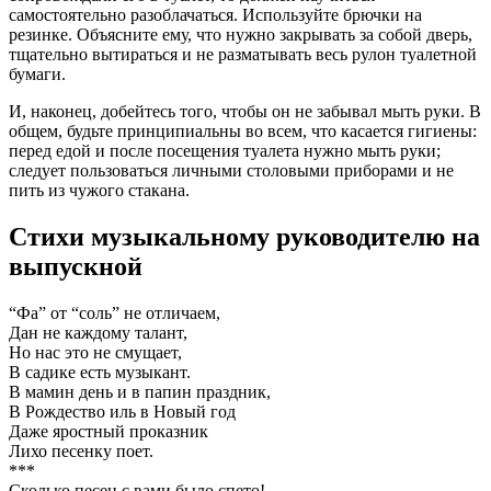
самостоятельно разоблачаться. Используйте брючки на
резинке. Объясните ему, что нужно закрывать за собой дверь,
тщательно вытираться и не разматывать весь рулон туалетной
бумаги.
И, наконец, добейтесь того, чтобы он не забывал мыть руки. В
общем, будьте принципиальны во всем, что касается гигиены:
перед едой и после посещения туалета нужно мыть руки;
следует пользоваться личными столовыми приборами и не
пить из чужого стакана.
Стихи музыкальному руководителю на
выпускной
“Фа” от “соль” не отличаем,
Дан не каждому талант,
Но нас это не смущает,
В садике есть музыкант.
В мамин день и в папин праздник,
В Рождество иль в Новый год
Даже яростный проказник
Лихо песенку поет.
***
Сколько песен с вами было спето!