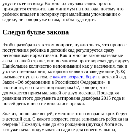
упустить ее из виду. Во многих случаях садик просто
приходится отложить как минимум на полгода, потому что
ребенок впадает в истерику при малейшем упоминании о
садике, не говоря уже о том, чтобы туда идти.
Следуя букве закона
Чтобы разобраться в этом вопросе, нужно знать, что процесс
поступления ребенка в детский сад регулируется сразу
несколькими нормативами. Как и многие законодательные
акты в нашей стране, они во многом противоречат друг другу.
Наибольшее количество непониманий как у населения, так и
у ответственных лиц, которыми являются заведующие ДОУ,
вызывает пункт о том, с
какого возраста берут
в детский сад.
Закон «Об образовании в Российской Федерации», в
частности, его статья под номером 67, говорит, что
допускается прием малышей от двух месяцев. Последняя
редакция этого документа датирована декабрем 2015 года и
по сей день в него не вносились правки.
Значит, по логике вещей, именно с этого возраста крох берут
в детский сад. С какого возраста тогда записывать ребенка на
очередь? Пожалуй, еще до его рождения (шутка)! Хотя все,
кто уже начал подумывать о садике для своего малыша,