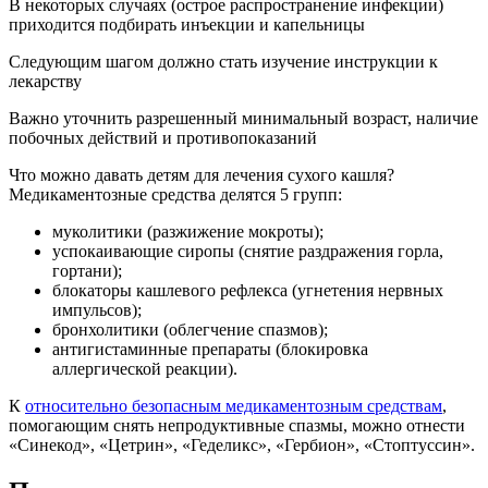
В некоторых случаях (острое распространение инфекции)
приходится подбирать инъекции и капельницы
Следующим шагом должно стать изучение инструкции к
лекарству
Важно уточнить разрешенный минимальный возраст, наличие
побочных действий и противопоказаний
Что можно давать детям для лечения сухого кашля?
Медикаментозные средства делятся 5 групп:
муколитики (разжижение мокроты);
успокаивающие сиропы (снятие раздражения горла,
гортани);
блокаторы кашлевого рефлекса (угнетения нервных
импульсов);
бронхолитики (облегчение спазмов);
антигистаминные препараты (блокировка
аллергической реакции).
К
относительно безопасным медикаментозным средствам
,
помогающим снять непродуктивные спазмы, можно отнести
«Синекод», «Цетрин», «Геделикс», «Гербион», «Стоптуссин».