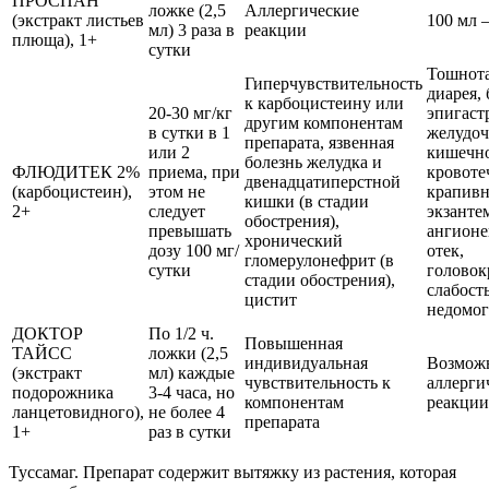
ПРОСПАН
ложке (2,5
Аллергические
(экстракт листьев
100 мл –
мл) 3 раза в
реакции
плюща), 1+
сутки
Тошнота
Гиперчувствительность
диарея, 
к карбоцистеину или
20-30 мг/кг
эпигаст
другим компонентам
в сутки в 1
желудоч
препарата, язвенная
или 2
кишечн
болезнь желудка и
ФЛЮДИТЕК 2%
приема, при
кровотеч
двенадцатиперстной
(карбоцистеин),
этом не
крапивн
кишки (в стадии
2+
следует
экзанте
обострения),
превышать
ангионе
хронический
дозу 100 мг/
отек,
гломерулонефрит (в
сутки
головок
стадии обострения),
слабость
цистит
недомог
ДОКТОР
По 1/2 ч.
Повышенная
ТАЙСС
ложки (2,5
индивидуальная
Возмож
(экстракт
мл) каждые
чувствительность к
аллерги
подорожника
3-4 часа, но
компонентам
реакции
ланцетовидного),
не более 4
препарата
1+
раз в сутки
Туссамаг. Препарат содержит вытяжку из растения, которая