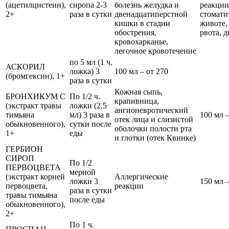
(ацетилцистеин),
сиропа 2-3
болезнь желудка и
реакции
2+
раза в сутки
двенадцатиперстной
стоматит
кишки в стадии
животе,
обострения,
рвота, д
кровохарканье,
легочное кровотечение
по 5 мл (1 ч.
АСКОРИЛ
ложка) 3
100 мл – от 270
(бромгексин), 1+
раза в сутки
Кожная сыпь,
БРОНХИКУМ С
По 1/2 ч.
крапивница,
(экстракт травы
ложки (2,5
ангионевротический
тимьяна
мл) 3 раза в
100 мл –
отек лица и слизистой
обыкновенного),
сутки после
оболочки полости рта
1+
еды
и глотки (отек Квинке)
ГЕРБИОН
СИРОП
По 1/2
ПЕРВОЦВЕТА
мерной
(экстракт корней
Аллергические
ложки 3
150 мл –
первоцвета,
реакции
раза в сутки
травы тимьяна
после еды
обыкновенного),
2+
По 1 ч.