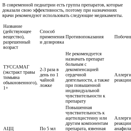
В современной педиатрии есть группа препаратов, которые
доказали свою эффективность, поэтому при назначениях
врачи рекомендуют использовать следующие медикаменты.
Название
(действующее
Способ
вещество),
применения
Противопоказания
Побочн
разрешенный
и дозировка
возраст
Не рекомендуется
назначать препарат
больным с
ТУССАМАГ
2-3 раза в
декомпенсацией
(экстракт травы
день по 1
сердечной
Аллерги
тимьяна
чайной
деятельности, а также
реакции
обыкновенного),
ложке
при повышенной
1+
индивидуальной
чувствительности к
препарату
Повышенная
чувствительность к
ацетилцистеину или
Аллерги
другим компонентам
реакции
АЦЦ
По 5 мл
препарата, язвенная
анафила