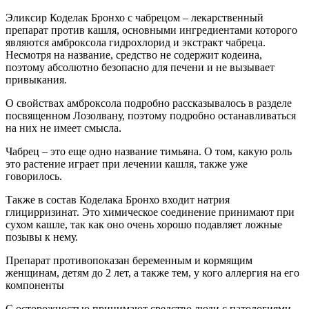
Эликсир Коделак Бронхо с чабрецом – лекарственный
препарат против кашля, основными ингредиентами которого
являются амброксола гидрохлорид и экстракт чабреца.
Несмотря на название, средство не содержит кодеина,
поэтому абсолютно безопасно для печени и не вызывает
привыкания.
О свойствах амброксола подробно рассказывалось в разделе
посвященном Лозолвану, поэтому подробно останавливаться
на них не имеет смысла.
Чабрец – это еще одно название тимьяна. О том, какую роль
это растение играет при лечении кашля, также уже
говорилось.
Также в состав Коделака Бронхо входит натрия
глицирризинат. Это химическое соединение принимают при
сухом кашле, так как оно очень хорошо подавляет ложные
позывы к нему.
Препарат противопоказан беременным и кормящим
женщинам, детям до 2 лет, а также тем, у кого аллергия на его
компоненты
С осторожностью принимают средство люди с патологиями