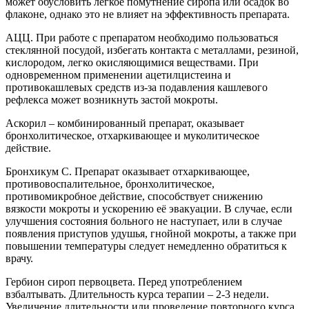
может обусловить легкое помутнение сиропа или осадок во
флаконе, однако это не влияет на эффективность препарата.
АЦЦ. При работе с препаратом необходимо пользоваться
стеклянной посудой, избегать контакта с металлами, резиной,
кислородом, легко окисляющимися веществами. При
одновременном применении ацетилцистеина и
противокашлевых средств из-за подавления кашлевого
рефлекса может возникнуть застой мокроты.
Аскорил – комбинированный препарат, оказывает
бронхолитическое, отхаркивающее и муколитическое
действие.
Бронхикум С. Препарат оказывает отхаркивающее,
противовоспалительное, бронхолитическое,
противомикробное действие, способствует снижению
вязкости мокроты и ускорению её эвакуации. В случае, если
улучшения состояния больного не наступает, или в случае
появления приступов удушья, гнойной мокроты, а также при
повышении температуры следует немедленно обратиться к
врачу.
Гербион сироп первоцвета. Перед употреблением
взбалтывать. Длительность курса терапии – 2-3 недели.
Увеличение длительности или проведение повторного курса