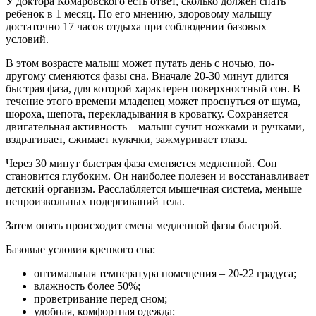
У доктора Комаровского есть ответ, сколько должен спать
ребенок в 1 месяц. По его мнению, здоровому малышу
достаточно 17 часов отдыха при соблюдении базовых
условий.
В этом возрасте малыш может путать день с ночью, по-
другому сменяются фазы сна. Вначале 20-30 минут длится
быстрая фаза, для которой характерен поверхностный сон. В
течение этого времени младенец может проснуться от шума,
шороха, шепота, перекладывания в кроватку. Сохраняется
двигательная активность – малыш сучит ножками и ручками,
вздрагивает, сжимает кулачки, зажмуривает глаза.
Через 30 минут быстрая фаза сменяется медленной. Сон
становится глубоким. Он наиболее полезен и восстанавливает
детский организм. Расслабляется мышечная система, меньше
непроизвольных подергиваний тела.
Затем опять происходит смена медленной фазы быстрой.
Базовые условия крепкого сна:
оптимальная температура помещения – 20-22 градуса;
влажность более 50%;
проветривание перед сном;
удобная, комфортная одежда;