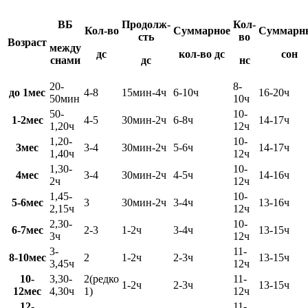
ВБ
Продолж-
Кол-
Кол-во
Суммарное
Суммарн
сть
во
Возраст
между
дс
кол-во дс
сон
снами
дс
нс
20-
8-
до 1мес
4-8
15мин-4ч
6-10ч
16-20ч
50мин
10ч
50-
10-
1-2мес
4-5
30мин-2ч
6-8ч
14-17ч
1,20ч
12ч
1,20-
10-
3мес
3-4
30мин-2ч
5-6ч
14-17ч
1,40ч
12ч
1,30-
10-
4мес
3-4
30мин-2ч
4-5ч
14-16ч
2ч
12ч
1,45-
10-
5-6мес
3
30мин-2ч
3-4ч
13-16ч
2,15ч
12ч
2,30-
10-
6-7мес
2-3
1-2ч
3-4ч
13-15ч
3ч
12ч
3-
11-
8-10мес
2
1-2ч
2-3ч
13-15ч
3,45ч
12ч
10-
3,30-
2(редко
11-
1-2ч
2-3ч
13-15ч
12мес
4,30ч
1)
12ч
12-
11-