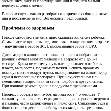
засыпанием, частых пробуждениях или в том, что малыш
перепутал день с ночью
В любом случае важно разобраться в причинах сбоя в режиме
дня и восстановить его. Возможные предпосылки:
Проблемы со здоровьем
Плохое самочувствие негативно сказывается на сне ребенка.
Самые частые причины недомогания в младенческом возрасте
– нарушения в работе ЖКТ, прорезывание зубов и ОРЗ.
Дискомфорт в животе из-за повышенного газообразования
(колики) мучает многих малышей в возрасте от 1 до 3-4
месяцев. Кроха не может уснуть или просыпается от боли,
плачет, выгибается, поджимает ножки. Решить проблему
помогут массаж вокруг пупка, выкладывание на живот перед
едой и ветрогонные препараты. При искусственном или
смешанном вскармливании стоит подобрать другую смесь.
При коликах рекомендованы продукты с пребиотиками.
Процесс прорезывания зубов начинается в 4-5 месяцев. У
малыша увеличивается секреция слюны, он «грызет» игрушки
и пальцы, часто капризничает и плохо спит. Снижению зуда и
болезненности десен способствуют охлажденные резиновые