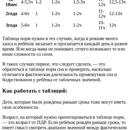
4-5,5ч
1-2
1-2ч
1,5-3ч
12,5-13ч
18мес
12ч
11-
2года
4-6ч
1
1-2ч
1-2ч
12-13ч
12ч
10-
3года
5-6ч
1
1-2ч
1-2ч
12ч
11ч
Таблица норм нужна в тех случаях, когда в режиме много
хаоса и ребёнок засыпает и просыпается каждый день в разное
время. Или когда мама не понимает, отчего возникают те или
иные сложности со сном.
В таких случаях первое, что следует сделать, — это
обратиться к таблице норм сна и проверить, насколько
отличается фактическая длительность промежутков сна и
бодрствования у ребёнка от табличных значений.
Как работать с таблицей:
Дети, которые были рождены раньше срока тоже могут иметь
свои особенности.
Возраст, на который нужно ориентироваться в таблице норм,
— это возраст от ПДР. Если ребёнок рождён раньше срока, то
имеет смысл смотреть диапазон значений между фактическим