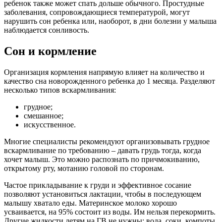
ребенок также может спать дольше обычного. Простудные
заболевания, сопровождающиеся температурой, могут
нарушить сон ребенка или, наоборот, в дни болезни у малыша
наблюдается сонливость.
Сон и кормление
Организация кормления напрямую влияет на количество и
качество сна новорожденного ребенка до 1 месяца. Разделяют
несколько типов вскармливания:
грудное;
смешанное;
искусственное.
Многие специалисты рекомендуют организовывать грудное
вскармливание по требованию – давать грудь тогда, когда
хочет малыш. Это можно распознать по причмокиванию,
открытому рту, мотанию головой по сторонам.
Частое прикладывание к груди и эффективное сосание
позволяют установиться лактации, чтобы в последующем
малышу хватало еды. Материнское молоко хорошо
усваивается, на 95% состоит из воды. Им нельзя перекормить.
Другие жидкости детям на ГВ не нужны: вода, соки, компоты,