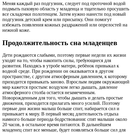
Меняя каждый раз подгузник, следует под проточной водой
подмыть паховую область у младенца и тщательно просушить
все складочки полотенцем. Затем нужно нанести под новый
подгузник детский крем или присыпку. Они помогут
избежать появления кожных раздражений или опрелостей на
нежной коже.
Продолжительность сна младенцев
Дети рождаются слабыми, поэтому первые недели их жизни
уходят на то, чтобы накопить силы, требующиеся для
развития. Находясь в утробе матери, ребёнок привыкал к
водной среде. При рождении он оказывается в другом
пространстве, с другим атмосферным давлением, к которому
приходится привыкать заново. Взрослым людям окружающий
мир кажется простым: воздухом легко дышать, давление
атмосферного столба остается незамеченным.
Новорожденным для того, чтобы дышать и делать простые
движения, приходится прилагать много усилий. Поэтому
первые дни жизни малыш больше спит, набирается сил и
привыкает к миру. В первый месяц длительность отдыха
намного больше периода бодрствования: спят малыши около
20 часов, в остальное время питаются. В дальнейшем
младенец спит все меньше, будет появляться больше сил для