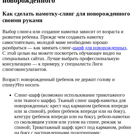
новорожденного
Как сделать намотку-слинг для новорожденного
своими руками
Выбор слинга или создание намотки зависит от возраста и
развития ребенка. Прежде чем создавать намотку
самостоятельно, молодой маме необходимо хорошо
разобраться — как завязать слинг-
шарф для новорожденных
.
С этой целью вы можете посмотреть обучающее видео на
специальных сайтах. Лучше выбрать профессиональную
консультацию — к примеру, у специалиста Лиги
слингоконсультантов.
Возраст: новорожденный (ребенок не держит голову и
спину)Что носить
Слинг-шарф (возможно использование трикотажного
или тканого шарфа). Тканый слинг шарф-намотка для
новорожденных: крест над карманом (ребенок впереди
или за спиной), робин (ребенок впереди или на боку),
кенгуру (ребенок впереди или на боку), ребозо-намотки
со скользящим узлом или узлом на спине, рюкзак за
спиной; Трикотажный шарф: крест под карманом, робин
на боку с расправленными полотнищами;