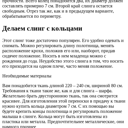
прочности. Всего колец понадобится два, их диаметр должен
составлять примерно 7 см. Второй край слинга остается
свободным. Отрез так же, как и в предыдущем варианте,
обрабатывается по периметру.
Делаем слинг с кольцами
Этот слинг тоже достаточно популярен. Его удобно одевать и
снимать. Можно регулировать длину полотнища, менять
расположение крохи, положив его или, наоборот, придав
сидячее положение. Носить в нем младенца можно с
рождения до года. Неудобство этого слинга в том, что носить
его приходится на одном плече, часто меняя положение.
Необходимые материалы
Вам понадобится ткань длиной 220 – 240 см, шириной 80 см.
Требования к ткани такие же, как и для слинга – шарфа.
Желательно брать двустороннюю ткань, так она смотрится
красивее. Для изготовления этой переноски в придачу к ткани
нужно купить кольца диаметром 7 см. С их помощью вы
будете крепить концы полотнища и регулировать положение
малыша в слинге. Кольца могут быть изготовлены из
пластика или металла. Предпочтительнее металлические, они
намного прочнее