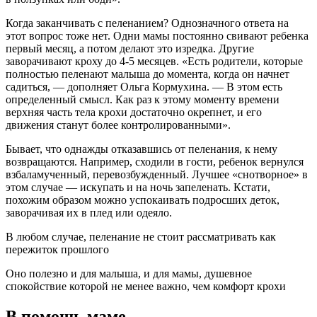
Когда заканчивать с пеленанием? Однозначного ответа на
этот вопрос тоже нет. Одни мамы постоянно свивают ребенка
первый месяц, а потом делают это изредка. Другие
заворачивают кроху до 4-5 месяцев. «Есть родители, которые
полностью пеленают малыша до момента, когда он начнет
садиться, — дополняет Ольга Кормухина. — В этом есть
определенный смысл. Как раз к этому моменту времени
верхняя часть тела крохи достаточно окрепнет, и его
движения станут более контролированными».
Бывает, что однажды отказавшись от пеленания, к нему
возвращаются. Например, сходили в гости, ребенок вернулся
взбаламученный, перевозбужденный. Лучшее «снотворное» в
этом случае — искупать и на ночь запеленать. Кстати,
похожим образом можно успокаивать подросших деток,
заворачивая их в плед или одеяло.
В любом случае, пеленание не стоит рассматривать как
пережиток прошлого
Оно полезно и для малыша, и для мамы, душевное
спокойствие которой не менее важно, чем комфорт крохи
В помощь маме