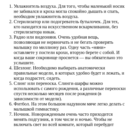
Увлажнитель воздуха. Для того, чтобы маленький носик
не забивался и кроха могла спокойно дышать и спать,
необходим увлажнитель воздуха.
Стерилизатор или подогреватель бутылочек. Для тех,
кто находится на искусственном вскармливании, без
стерилизатора никак.
Радио или видеоняня. Очень удобная вещь,
позволяющая не нервничать и не бегать проверять
малышку по миллиону раз. Одну часть «няни»
оставляете у постели крохи, вторую берете с собой. И
когда ваше сокровище проснется — вы обязательно это
услышите.
Шезлонг. Необходимо выбирать анатомически
правильные модели, в которых удобно будет и лежать, и
когда подрастет, сидеть.
Слинг или переноска. Слинги-шарфы можно
использовать с самого рождения, а различные переноски
спустя несколько месяцев после рождения (в
зависимости от модели).
Фитбол. На этом большом надувном мяче легко делать с
малышкой гимнастику.
Ночник. Новорожденным очень часто приходится
менять подгузник, в том числе и ночью. Чтобы не
включать свет во всей комнате, который перебудит