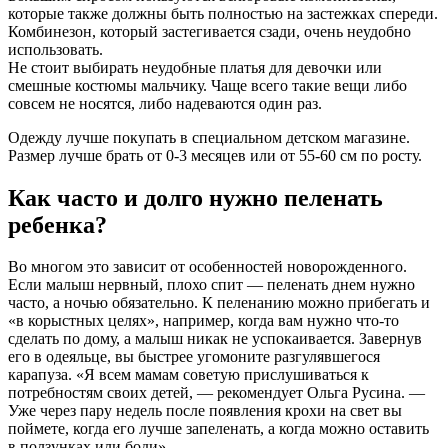
которые также должны быть полностью на застежках спереди.
Комбинезон, который застегивается сзади, очень неудобно
использовать.
Не стоит выбирать неудобные платья для девочки или
смешные костюмы мальчику. Чаще всего такие вещи либо
совсем не носятся, либо надеваются один раз.
Одежду лучше покупать в специальном детском магазине.
Размер лучше брать от 0-3 месяцев или от 55-60 см по росту.
Как часто и долго нужно пеленать
ребенка?
Во многом это зависит от особенностей новорожденного.
Если малыш нервный, плохо спит — пеленать днем нужно
часто, а ночью обязательно. К пеленанию можно прибегать и
«в корыстных целях», например, когда вам нужно что-то
сделать по дому, а малыш никак не успокаивается. Завернув
его в одеяльце, вы быстрее угомоните разгулявшегося
карапуза. «Я всем мамам советую прислушиваться к
потребностям своих детей, — рекомендует Ольга Русина. —
Уже через пару недель после появления крохи на свет вы
поймете, когда его лучше запеленать, а когда можно оставить
в ползунках или боди».