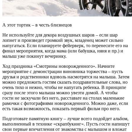
А этот тортик – в честь близнецов
Не используйте для декора воздушных шаров – если шар
лопнет и произведет громкий звук, младенец может сильно
напугаться. Если планируете фейерверк, то перенесите его на
финал мероприятия, когда мама (или бабушка, няня и пр.) и
малыш уже покинут вечеринку.
Ход праздника «Смотрины новорожденного». Начните
мероприятие с демонстрации виновника торжества – пусть
друзья и родственники вдоволь насмотрятся на малыша. Затем
можно предложить гостям сказать поздравительные слова, но
очень тихо и нежно, чтобы не напугать ребенка. В принципе
сразу после этого малыша можно увезти домой. А чтобы
гости не заскучали без него, расставьте на столах маленькие
рамочки с фотографиями новорожденного. Можно даже, если
есть такая возможность, показать первый фильм про него.
Подготовьте памятную книгу – лучше всего подойдет альбом,
выполненный в технике «скрапбукинг». Пусть гости напишут
свои первые впечатления от знакомства с малышом и вложат