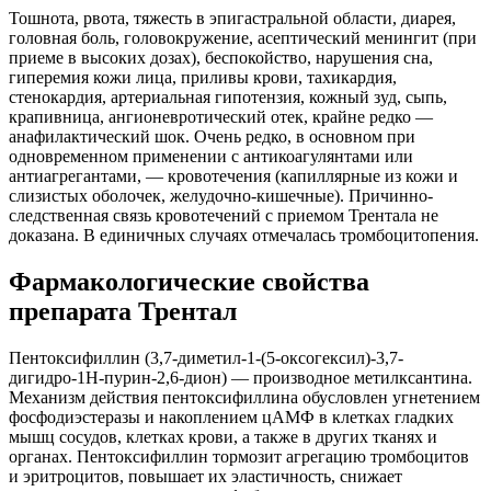
Тошнота, рвота, тяжесть в эпигастральной области, диарея,
головная боль, головокружение, асептический менингит (при
приеме в высоких дозах), беспокойство, нарушения сна,
гиперемия кожи лица, приливы крови, тахикардия,
стенокардия, артериальная гипотензия, кожный зуд, сыпь,
крапивница, ангионевротический отек, крайне редко —
анафилактический шок. Очень редко, в основном при
одновременном применении с антикоагулянтами или
антиагрегантами, — кровотечения (капиллярные из кожи и
слизистых оболочек, желудочно-кишечные). Причинно-
следственная связь кровотечений с приемом Трентала не
доказана. В единичных случаях отмечалась тромбоцитопения.
Фармакологические свойства
препарата Трентал
Пентоксифиллин (3,7-диметил-1-(5-оксогексил)-3,7-
дигидро-1Н-пурин-2,6-дион) — производное метилксантина.
Механизм действия пентоксифиллина обусловлен угнетением
фосфодиэстеразы и накоплением цАМФ в клетках гладких
мышц сосудов, клетках крови, а также в других тканях и
органах. Пентоксифиллин тормозит агрегацию тромбоцитов
и эритроцитов, повышает их эластичность, снижает