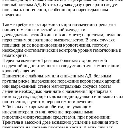
или лабильным АД. В этих случаях дозу препарата следует
повышать постепенно, особенно при парентеральном
введении
Также требуется осторожность при назначении препарата
пациентам с пептической язвой желудка и
двенадцатиперстной кишки в анамнезе; пациентам, недавно
перенесшим оперативное вмешательство. В этих случаях
повышен риск возникновения кровотечения, поэтому
необходим систематический контроль уровня гемоглобина и
гематокрита.
Перед назначением Трентала больным с хронической
сердечной недостаточностью следует достичь компенсации
кровообращения.
Пациентам с лабильным или сниженным АД, больным
группы риска (выраженное поражение коронарных артерий
или выраженный стеноз магистральных сосудов мозга)
лечение необходимо начинать с назначения препарата в
низких дозах, подбирать дозы индивидуально и повышать их
постепенно, с учетом переносимости лечения.
У больных сахарным диабетом, получающим
инсулинотерапию или лечение пероральными
гипогликемизирующими средствами, при применении
Трентала в высокой дозе возможно усиление влияния этих
препаратов на уровень глюкозы в крови. В этих случаях