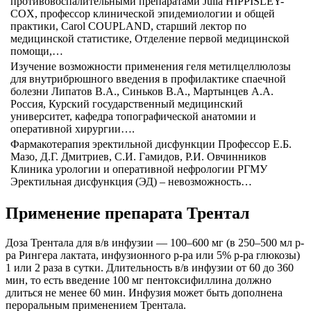
противовоспалительными препаратами Julia HIPPISLEY-
COX, профессор клинической эпидемиологии и общей
практики, Carol COUPLAND, старший лектор по
медицинской статистике, Отделение первой медицинской
помощи,…
Изучение возможности применения геля метилцеллюлозы
для внутрибрюшного введения в профилактике спаечной
болезни Липатов В.А., Синьков В.А., Мартынцев А.А.
Россия, Курский государственный медицинский
университет, кафедра топографической анатомии и
оперативной хирургии….
Фармакотерапия эректильной дисфункции Профессор Е.Б.
Мазо, Д.Г. Дмитриев, С.И. Гамидов, Р.И. Овчинников
Клиника урологии и оперативной нефрологии РГМУ
Эректильная дисфункция (ЭД) – невозможность…
Применение препарата Трентал
Доза Трентала для в/в инфузии — 100–600 мг (в 250–500 мл р-
ра Рингера лактата, инфузионного р-ра или 5% р-ра глюкозы)
1 или 2 раза в сутки. Длительность в/в инфузии от 60 до 360
мин, то есть введение 100 мг пентоксифиллина должно
длиться не менее 60 мин. Инфузия может быть дополнена
пероральным применением Трентала.