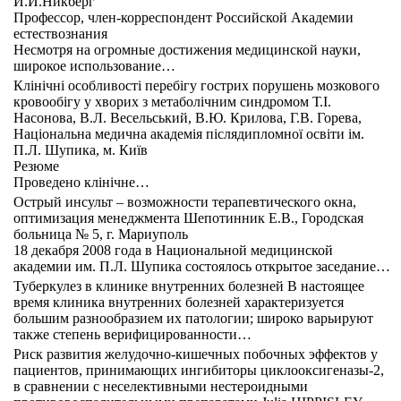
И.И.Никберг
Профессор, член-корреспондент Российской Академии
естествознания
Несмотря на огромные достижения медицинской науки,
широкое использование…
Клінічні особливості перебігу гострих порушень мозкового
кровообігу у хворих з метаболічним синдромом Т.І.
Насонова, В.Л. Весельський, В.Ю. Крилова, Г.В. Горева,
Національна медична академія післядипломної освіти ім.
П.Л. Шупика, м. Київ
Резюме
Проведено клінічне…
Острый инсульт – возможности терапевтического окна,
оптимизация менеджмента Шепотинник Е.В., Городская
больница № 5, г. Мариуполь
18 декабря 2008 года в Национальной медицинской
академии им. П.Л. Шупика состоялось открытое заседание…
Туберкулез в клинике внутренних болезней В настоящее
время клиника внутренних болезней характеризуется
большим разнообразием их патологии; широко варьируют
также степень верифицированности…
Риск развития желудочно-кишечных побочных эффектов у
пациентов, принимающих ингибиторы циклооксигеназы-2,
в сравнении с неселективными нестероидными