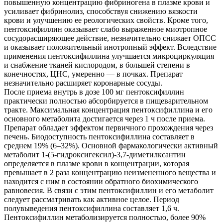
повышенную концентрацию фибриногена в плазме крови и
усиливает фибринолиз, способствуя снижению вязкости
крови и улучшению ее реологических свойств. Кроме того,
пентоксифиллин оказывает слабо выраженное миотропное
сосудорасширяющее действие, незначительно снижает ОПСС
и оказывает положительный инотропный эффект. Вследствие
применения пентоксифиллина улучшается микроциркуляция
и снабжение тканей кислородом, в большей степени в
конечностях, ЦНС, умеренно — в почках. Препарат
незначительно расширяет коронарные сосуды.
После приема внутрь в дозе 100 мг пентоксифиллин
практически полностью абсорбируется в пищеварительном
тракте. Максимальная концентрация пентоксифиллина и его
основного метаболита достигается через 1 ч после приема.
Препарат обладает эффектом первичного прохождения через
печень. Биодоступность пентоксифиллина составляет в
среднем 19% (6–32%). Основной фармакологически активный
метаболит 1-(5-гидроксигексил)-3,7-диметилксантин
определяется в плазме крови в концентрации, которая
превышает в 2 раза концентрацию неизмененного вещества и
находится с ним в состоянии обратного биохимического
равновесия. В связи с этим пентоксифиллин и его метаболит
следует рассматривать как активное целое. Период
полувыведения пентоксифиллина составляет 1,6 ч.
Пентоксифиллин метаболизируется полностью, более 90%