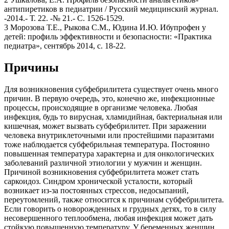
антипиретиков в педиатрии / Русский медицинский журнал.
-2014.- Т. 22. -№ 21.- С. 1526-1529.
3 Морозова Т.Е., Рыкова С.М., Юдина И.Ю. Ибупрофен у
детей: профиль эффективности и безопасности: «Практика
педиатра», сентябрь 2014, с. 18-22.
Причины
Для возникновения субфебрилитета существует очень много
причин. В первую очередь, это, конечно же, инфекционные
процессы, происходящие в организме человека. Любая
инфекция, будь то вирусная, хламидийная, бактериальная или
кишечная, может вызвать субфебрилитет. При заражении
человека внутриклеточными или простейшими паразитами
тоже наблюдается субфебрильная температура. Постоянно
повышенная температура характерна и для онкологических
заболеваний различной этиологии у мужчин и женщин.
Причиной возникновения субфебрилитета может стать
саркоидоз. Синдром хронической усталости, который
возникает из-за постоянных стрессов, недосыпаний,
переутомлений, также относится к причинам субфебрилитета.
Если говорить о новорожденных и грудных детях, то в силу
несовершенного теплообмена, любая инфекция может дать
стойкую повышенную температуру. У беременных женщин