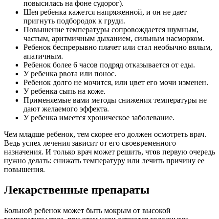
повысилась на фоне судорог).
Шея ребенка кажется напряженной, и он не дает
пригнуть подбородок к груди.
Повышение температуры сопровождается шумным,
частым, аритмичным дыханием, сильным насморком.
Ребенок беспрерывно плачет или стал необычно вялым,
апатичным.
Ребенок более 6 часов подряд отказывается от еды.
У ребенка рвота или понос.
Ребенок долго не мочится, или цвет его мочи изменен.
У ребенка сыпь на коже.
Применяемые вами методы снижения температуры не
дают желаемого эффекта.
У ребенка имеется хроническое заболевание.
Чем младше ребенок, тем скорее его должен осмотреть врач.
Ведь успех лечения зависит от его своевременного
назначения. И только врач может решить, чт
о
в первую очередь
нужно делать: снижать температуру или лечить причину ее
повышения.
Лекарственные препараты
Больной ребенок может быть мокрым от высокой