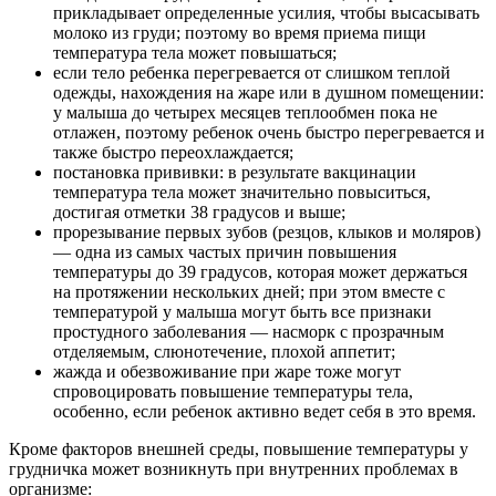
прикладывает определенные усилия, чтобы высасывать
молоко из груди; поэтому во время приема пищи
температура тела может повышаться;
если тело ребенка перегревается от слишком теплой
одежды, нахождения на жаре или в душном помещении:
у малыша до четырех месяцев теплообмен пока не
отлажен, поэтому ребенок очень быстро перегревается и
также быстро переохлаждается;
постановка прививки: в результате вакцинации
температура тела может значительно повыситься,
достигая отметки 38 градусов и выше;
прорезывание первых зубов (резцов, клыков и моляров)
— одна из самых частых причин повышения
температуры до 39 градусов, которая может держаться
на протяжении нескольких дней; при этом вместе с
температурой у малыша могут быть все признаки
простудного заболевания — насморк с прозрачным
отделяемым, слюнотечение, плохой аппетит;
жажда и обезвоживание при жаре тоже могут
спровоцировать повышение температуры тела,
особенно, если ребенок активно ведет себя в это время.
Кроме факторов внешней среды, повышение температуры у
грудничка может возникнуть при внутренних проблемах в
организме: