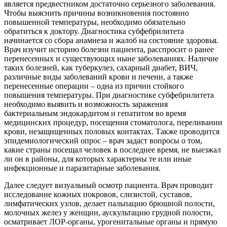
является предвестником достаточно серьезного заболевания.
Чтобы выяснить причины возникновения постоянно
повышенной температуры, необходимо обязательно
обратиться к доктору. Диагностика субфебрилитета
начинается со сбора анамнеза и жалоб на состояние здоровья.
Врач изучит историю болезни пациента, расспросит о ранее
перенесенных и существующих ныне заболеваниях. Наличие
таких болезней, как туберкулез, сахарный диабет, ВИЧ,
различные виды заболеваний крови и печени, а также
перенесенные операции – одна из причин стойкого
повышения температуры. При диагностике субфебрилитета
необходимо выявить и возможность заражения
бактериальным эндокардитом и гепатитом во время
медицинских процедур, посещения стоматолога, переливании
крови, незащищенных половых контактах. Также проводится
эпидемиологический опрос – врач задаст вопросы о том,
какие страны посещал человек в последнее время, не выезжал
ли он в районы, для которых характерны те или иные
инфекционные и паразитарные заболевания.
Далее следует визуальный осмотр пациента. Врач проводит
исследование кожных покровов, слизистой, суставов,
лимфатических узлов, делает пальпацию брюшной полости,
молочных желез у женщин, аускультацию грудной полости,
осматривает ЛОР-органы, урогенитальные органы и прямую