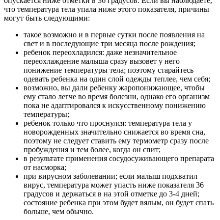
опускается ниже отметки в 36 градусов. Если вы наблюдаете,
что температура тела упала ниже этого показателя, причины
могут быть следующими:
такое возможно и в первые сутки после появления на
свет и в последующие три месяца после рождения;
ребенок переохладился: даже незначительное
переохлаждение малыша сразу вызовет у него
понижение температуры тела; поэтому старайтесь
одевать ребенка на один слой одежды теплее, чем себя;
возможно, вы дали ребенку жаропонижающее, чтобы
ему стало легче во время болезни, однако его организм
пока не адаптировался к искусственному понижению
температуры;
ребенок только что проснулся: температура тела у
новорожденных значительно снижается во время сна,
поэтому не следует ставить ему термометр сразу после
пробуждения и тем более, когда он спит;
в результате применения сосудосуживающего препарата
от насморка;
при вирусном заболевании; если малыш подхватил
вирус, температура может упасть ниже показателя 36
градусов и держаться в на этой отметке до 3-4 дней;
состояние ребенка при этом будет вялым, он будет спать
больше, чем обычно.