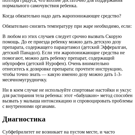
полтора градуса, что вполне достаточно для поддержания
нормального самочувствия ребенка.
Когда обязательно надо дать жаропонижающее средство?
Обязательно снизить температуру при жаре необходимо, если:
В любом из этих случаев следует срочно вызвать Скорую
помощь. До ее приезда ребенку можно дать детскую дозу
препарата, содержащего парацетамол (детский Эффералган,
детский Панадол). Если эти жаропонижающие средства не
помогают, можно дать ребенку препарат, содержащий
ибупрофен (детский Нурофен). Очень внимательно
отнеситесь к дозировке препарата: прочтите инструкцию,
чтобы точно знать — какую именно дозу можно дать 1-3-
месячномугрудничку.
Ни в коем случае не используйте спиртовые настойки и уксус
для растирания тела ребенка: этот «бабушкин» метод способен
вызвать у малыша интоксикацию и спровоцировать проблемы
с внутренними органами.
Диагностика
Субфебрилитет не возникает на пустом месте, и часто