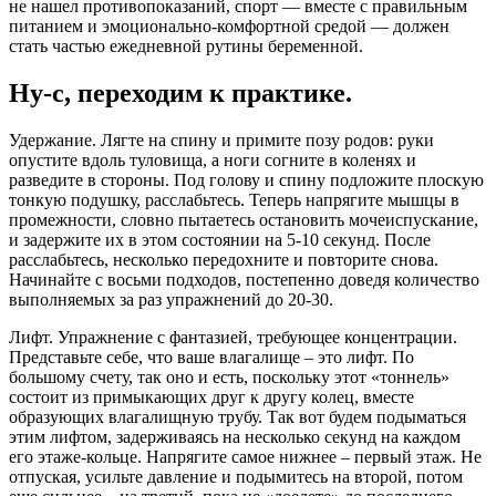
не нашел противопоказаний, спорт — вместе с правильным
питанием и эмоционально-комфортной средой — должен
стать частью ежедневной рутины беременной.
Ну-с, переходим к практике.
Удержание. Лягте на спину и примите позу родов: руки
опустите вдоль туловища, а ноги согните в коленях и
разведите в стороны. Под голову и спину подложите плоскую
тонкую подушку, расслабьтесь. Теперь напрягите мышцы в
промежности, словно пытаетесь остановить мочеиспускание,
и задержите их в этом состоянии на 5-10 секунд. После
расслабьтесь, несколько передохните и повторите снова.
Начинайте с восьми подходов, постепенно доведя количество
выполняемых за раз упражнений до 20-30.
Лифт. Упражнение с фантазией, требующее концентрации.
Представьте себе, что ваше влагалище – это лифт. По
большому счету, так оно и есть, поскольку этот «тоннель»
состоит из примыкающих друг к другу колец, вместе
образующих влагалищную трубу. Так вот будем подыматься
этим лифтом, задерживаясь на несколько секунд на каждом
его этаже-кольце. Напрягите самое нижнее – первый этаж. Не
отпуская, усильте давление и подымитесь на второй, потом