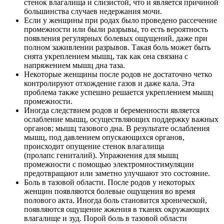
стенок влагалища и слизистой, что и является причиной
большинства случаев недержания мочи.
Если у женщины при родах было проведено рассечение
промежности или были разрывы, то есть вероятность
появления регулярных болевых ощущений, даже при
полном заживлении разрывов. Такая боль может быть
снята укреплением мышц, так как она связана с
напряжением мышц дна таза.
Некоторые женщины после родов не достаточно четко
контролируют отхождение газов и даже кала. Эта
проблема также успешно решается укреплением мышц
промежности.
Иногда следствием родов и беременности является
ослабление мышц, осуществляющих поддержку важных
органов; мышц тазового дна. В результате ослабления
мышц, под давлением опускающихся органов,
происходит опущение стенок влагалища
(пролапс гениталий). Упражнения для мышц
промежности с помощью электромиостимуляции
предотвращают или заметно улучшают это состояние.
Боль в тазовой области. После родов у некоторых
женщин появляются болевые ощущения во время
полового акта. Иногда боль становится хронической,
появляются ощущение жжения в тканях окружающих
влагалище и зуд. Порой боль в тазовой области