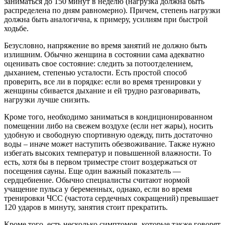
заниматься до 150 минут в неделю (нагрузка должна быть
распределена по дням равномерно). Причем, степень нагрузки
должна быть аналогична, к примеру, усилиям при быстрой
ходьбе.
Безусловно, напряжение во время занятий не должно быть
излишним. Обычно женщина в состоянии сама адекватно
оценивать свое состояние: следить за потоотделением,
дыханием, степенью усталости. Есть простой способ
проверить, все ли в порядке: если во время тренировки у
женщины сбивается дыхание и ей трудно разговаривать,
нагрузки лучше снизить.
Кроме того, необходимо заниматься в кондиционированном
помещении либо на свежем воздухе (если нет жары), носить
удобную и свободную спортивную одежду, пить достаточно
воды – иначе может наступить обезвоживание. Также нужно
избегать высоких температур и повышенной влажности. То
есть, хотя бы в первом триместре стоит воздержаться от
посещения сауны. Еще один важный показатель —
сердцебиение. Обычно специалисты считают нормой
учащение пульса у беременных, однако, если во время
тренировки ЧСС (частота сердечных сокращений) превышает
120 ударов в минуту, занятия стоит прекратить.
Кроме того, есть несколько симптомов, которые также говорят