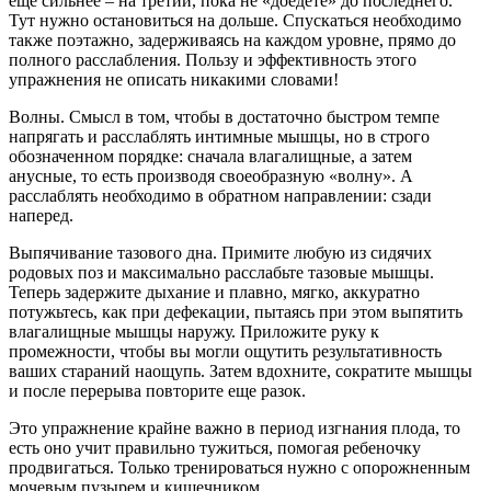
еще сильнее – на третий, пока не «доедете» до последнего.
Тут нужно остановиться на дольше. Спускаться необходимо
также поэтажно, задерживаясь на каждом уровне, прямо до
полного расслабления. Пользу и эффективность этого
упражнения не описать никакими словами!
Волны. Смысл в том, чтобы в достаточно быстром темпе
напрягать и расслаблять интимные мышцы, но в строго
обозначенном порядке: сначала влагалищные, а затем
анусные, то есть производя своеобразную «волну». А
расслаблять необходимо в обратном направлении: сзади
наперед.
Выпячивание тазового дна. Примите любую из сидячих
родовых поз и максимально расслабьте тазовые мышцы.
Теперь задержите дыхание и плавно, мягко, аккуратно
потужьтесь, как при дефекации, пытаясь при этом выпятить
влагалищные мышцы наружу. Приложите руку к
промежности, чтобы вы могли ощутить результативность
ваших стараний наощупь. Затем вдохните, сократите мышцы
и после перерыва повторите еще разок.
Это упражнение крайне важно в период изгнания плода, то
есть оно учит правильно тужиться, помогая ребеночку
продвигаться. Только тренироваться нужно с опорожненным
мочевым пузырем и кишечником.