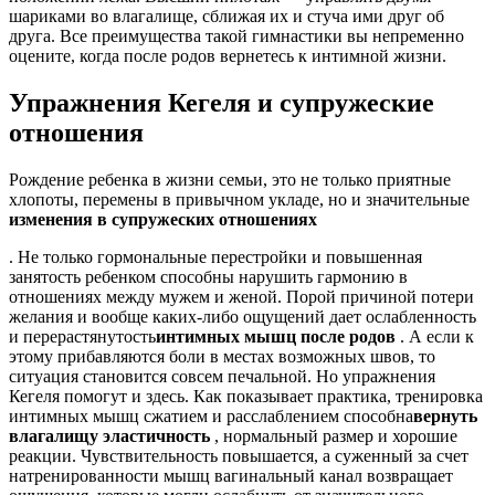
шариками во влагалище, сближая их и стуча ими друг об
друга. Все преимущества такой гимнастики вы непременно
оцените, когда после родов вернетесь к интимной жизни.
Упражнения Кегеля и супружеские
отношения
Рождение ребенка в жизни семьи, это не только приятные
хлопоты, перемены в привычном укладе, но и значительные
изменения в супружеских отношениях
. Не только гормональные перестройки и повышенная
занятость ребенком способны нарушить гармонию в
отношениях между мужем и женой. Порой причиной потери
желания и вообще каких-либо ощущений дает ослабленность
и перерастянутость
интимных мышц после родов
. А если к
этому прибавляются боли в местах возможных швов, то
ситуация становится совсем печальной. Но упражнения
Кегеля помогут и здесь. Как показывает практика, тренировка
интимных мышц сжатием и расслаблением способна
вернуть
влагалищу эластичность
, нормальный размер и хорошие
реакции. Чувствительность повышается, а суженный за счет
натренированности мышц вагинальный канал возвращает