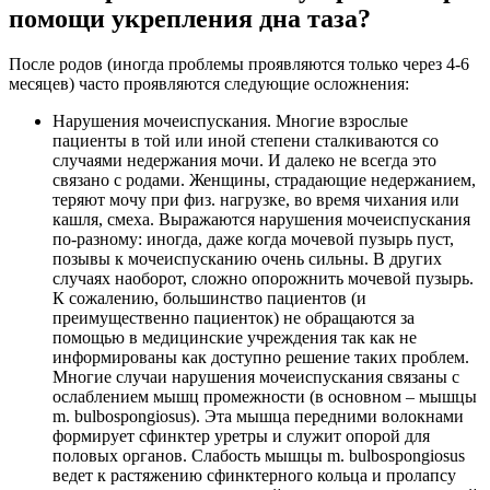
помощи укрепления дна таза?
После родов (иногда проблемы проявляются только через 4-6
месяцев) часто проявляются следующие осложнения:
Нарушения мочеиспускания. Многие взрослые
пациенты в той или иной степени сталкиваются со
случаями недержания мочи. И далеко не всегда это
связано с родами. Женщины, страдающие недержанием,
теряют мочу при физ. нагрузке, во время чихания или
кашля, смеха. Выражаются нарушения мочеиспускания
по-разному: иногда, даже когда мочевой пузырь пуст,
позывы к мочеиспусканию очень сильны. В других
случаях наоборот, сложно опорожнить мочевой пузырь.
К сожалению, большинство пациентов (и
преимущественно пациенток) не обращаются за
помощью в медицинские учреждения так как не
информированы как доступно решение таких проблем.
Многие случаи нарушения мочеиспускания связаны с
ослаблением мышц промежности (в основном – мышцы
m. bulbospongiosus). Эта мышца передними волокнами
формирует сфинктер уретры и служит опорой для
половых органов. Слабость мышцы m. bulbospongiosus
ведет к растяжению сфинктерного кольца и пролапсу