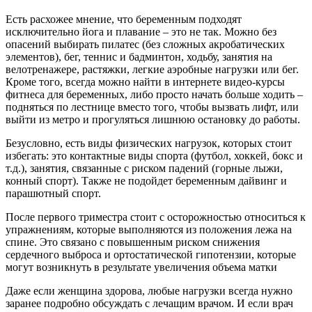
Есть расхожее мнение, что беременным подходят
исключительно йога и плавание – это не так. Можно без
опасений выбирать пилатес (без сложных акробатических
элементов), бег, теннис и бадминтон, ходьбу, занятия на
велотренажере, растяжки, легкие аэробные нагрузки или бег.
Кроме того, всегда можно найти в интернете видео-курсы
фитнеса для беременных, либо просто начать больше ходить –
подняться по лестнице вместо того, чтобы вызвать лифт, или
выйти из метро и прогуляться лишнюю остановку до работы.
Безусловно, есть виды физических нагрузок, которых стоит
избегать: это контактные виды спорта (футбол, хоккей, бокс и
т.д.), занятия, связанные с риском падений (горные лыжи,
конный спорт). Также не подойдет беременным дайвинг и
парашютный спорт.
После первого триместра стоит с осторожностью относиться к
упражнениям, которые выполняются из положения лежа на
спине. Это связано с повышенным риском снижения
сердечного выброса и ортостатической гипотензии, которые
могут возникнуть в результате увеличения объема матки
Даже если женщина здорова, любые нагрузки всегда нужно
заранее подробно обсуждать с лечащим врачом. И если врач