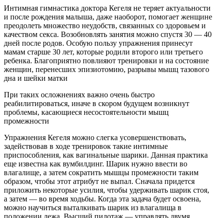
Интимная гимнастика доктора Кегеля не теряет актуальности
и после рождения малыша, даже наоборот, помогает женщине
преодолеть множество неудобств, связанных со здоровьем и
качеством секса. Возобновлять занятия можно спустя 30 — 40
дней после родов. Особую пользу упражнения принесут
мамам старше 30 лет, которые родили второго или третьего
ребенка. Благоприятно повлияют тренировки и на состояние
женщин, перенесших эпизиотомию, разрывы мышц тазового
дна и шейки матки
При таких осложнениях важно очень быстро
реабилитироваться, иначе в скором будущем возникнут
проблемы, касающиеся несостоятельности мышц
промежности
Упражнения Кегеля можно слегка усовершенствовать,
задействовав в ходе тренировок такие интимные
приспособления, как вагинальные шарики. Данная практика
еще известна как вумбилдинг. Шарик нужно ввести во
влагалище, а затем сократить мышцы промежности таким
образом, чтобы этот атрибут не выпал. Сначала придется
приложить некоторые усилия, чтобы удерживать шарик стоя,
а затем — во время ходьбы. Когда эта задача будет освоена,
можно научиться выталкивать шарик из влагалища в
положении лежа. Высший пилотаж — управлять двумя