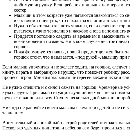
любимую игрушку. Если ребенок привык к памперсам, то 
сестер.
Малыши в этом возрасте уже пытаются знакомиться со св
в состоянии ощущать, что находиться в описанных штани
Нужно обязательно хвалить малыша, если освоение горш
ругаться, нужно терпеливо и ласково снова напоминать 
Придется постоянно следить за временем и высаживать ма
возникновении позывов. Ни в коем случае не стоит делат
горшок.
Пока формируется навык, новый предмет должен быть там
горшок стоит, что называется, «под рукой», малышу при 
Если малыш упрямится и не желает ходить на горшок, следует 
книгу, играть в выбранную игрушку, что поможет ребенку рассл
процесс игрой. Многим малышам интересен механический слив
Не нужно спешить и с силой сажать на горшок. Чрезмерные усил
куда следует. При такой ситуации лучший выход – не вспоминат
ручеек» в ванне или тазу. Спустя несколько дней можно попробо
Никогда не равняйте своего малыша с кем-то из детей и не сет
терпением.
Внимательный и спокойный настрой родителей поможет малышу б
Несколько удачных попыток, и ребенок сам будет проситься в св