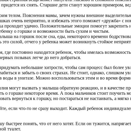
придется их снять. Старшие дети станут хорошим примером, ве
оим телом. Пояснения мамы, зачем нужны внешние выделительны
шках очень неприятно, и избежать этого поможет «дружба» с н
ка проходит удачно. Положительные эмоции помогут закрепить 
ребенку о горшке и возможности быть сухим и чистым.
лыша на горшок после сна, еды, некоторого времени бодрствован
ь это силой, отчего у ребенка может возникнуть стойкое неприят
, где постоянно находится ребенок, чтобы имелась возможность
первых позывах легче до него добраться.
придумать небольшие хитрости, чтобы сам процесс был более ув
абиться и забыть о своих страхах. Не стоит, однако, слишком у
 воды в унитазе. Можно воспользоваться этим и во время форм
ия могут вызвать у малыша обратную реакцию, и в качестве проте
ь о горшке некоторое время. А пока мальчиков стоит поучить мо
вать вернуться к горшку, но постараться не настаивать, а мягко
уйте, если что-то не сразу выходит. Каждый ребенок индивидуале
ыстрее понять, что от него хотят. Если он тужится, напрягаетс
ой туалет.