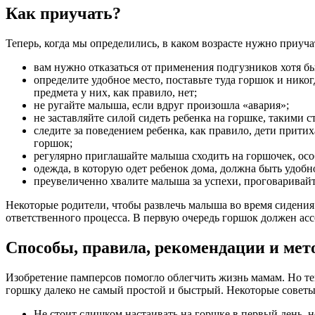
Как приучать?
Теперь, когда мы определились, в каком возрасте нужно приу
вам нужно отказаться от применения подгузников хотя бы
определите удобное место, поставьте туда горшок и нико
предмета у них, как правило, нет;
не ругайте малыша, если вдруг произошла «авария»;
не заставляйте силой сидеть ребенка на горшке, такими 
следите за поведением ребенка, как правило, дети прити
горшок;
регулярно приглашайте малыша сходить на горшочек, особ
одежда, в которую одет ребенок дома, должна быть удобно
преувеличенно хвалите малыша за успехи, проговаривайте
Некоторые родители, чтобы развлечь малыша во время сидения 
ответственного процесса. В первую очередь горшок должен асс
Способы, правила, рекомендации и мет
Изобретение памперсов помогло облегчить жизнь мамам. Но теп
горшку далеко не самый простой и быстрый. Некоторые советы
Не стоит слишком настаивать на горшке в первый день, но