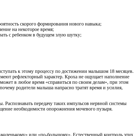
вероятность скорого формирования нового навыка;
чение на некоторое время;
ать с ребенком в будущем злую шутку;
риступать к этому процессу по достижении малышом 18 месяцев.
о имеют рефлекторный характер. Кроха не ощущает наполнение
 может в любое время «справиться по своим делам», при этом
 почему родители малыша напрасно тратят время и усилия,
лы. Распознавать передачу таких импульсов нервной системы
ущение необходимости опорожнения мочевого пузыря.
по-маленькому» или «по-большому». Естественный контроль этих