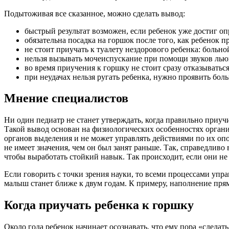
Подытоживая все сказанное, можно сделать вывод:
быстрый результат возможен, если ребенок уже достиг оп
обязательна посадка на горшок после того, как ребенок п
не стоит приучать к туалету нездорового ребенка: больн
нельзя вызывать мочеиспускание при помощи звуков льющ
во время приучения к горшку не стоит сразу отказываться
при неудачах нельзя ругать ребенка, нужно проявить боль
Мнение специалистов
Ни один педиатр не станет утверждать, когда правильно приуч
Такой вывод основан на физиологических особенностях органи
органов выделения и не может управлять действиями по их опо
не имеет значения, чем он был занят раньше. Так, справедлив
чтобы выработать стойкий навык. Так происходит, если они не з
Если говорить с точки зрения науки, то всеми процессами упр
малыш станет ближе к двум годам. К примеру, наполнение пр
Когда приучать ребенка к горшку
Около года ребенок начинает осознавать, что ему пора «сделат