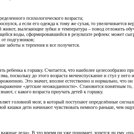
ределенного психологического возраста;
роснулся, а если его одежда к тому же сухая, то увеличивается 
ой живот, вылезающие зубки и температура – повод отложить обу
ейся воды, сформировавшийся в результате рефлекс может сыгр
 от подгузников;
ше заботы и терпения и все получится.
ить ребенка к горшку. Считается, что наиболее целесообразно п
зма, поскольку до этого возраста мочеиспускание и стул у нег
рожнению. Это значит, вполне естественно и нормально, что он
о выражение «детские неожиданности». Становится понятным то,
нают, с какого возраста приучать детей к горшку.
авляет головной мозг, в который поступают определённые сигна
ямой кишки дети начинают чувствовать немного раньше, чем ощ
ь важные дела». В это время он уже понимает, хочется ли ему «