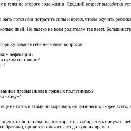
илу в течение второго года жизни. Средний возраст выработки у
 быть готовыми потратить силы и время, чтобы обучить ребенка
колько дней. Но далеко не всем родителям так везет. Большинств
горшку, задайте себе несколько вопросов:
ежим дефекации?
 в сухом состоянии?
ды?
званные пребыванием в грязных подгузниках?
во «хочу»?
н еще не готов к этому ни морально, ни физически, скорее всего,
ценить обстоятельства, в которых вы собираетесь приучать ребе
го братика), придется отложить это до лучших времен.