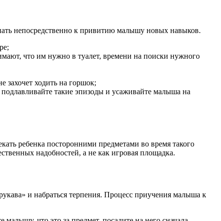
тупать непосредственно к привитию малышу новых навыков.
ре;
нимают, что им нужно в туалет, времени на поиски нужного
е захочет ходить на горшок;
», подлавливайте такие эпизоды и усаживайте малыша на
екать ребенка посторонними предметами во время такого
ственных надобностей, а не как игровая площадка.
 рукава» и набраться терпения. Процесс приучения малыша к
 малышу, что это за предмет, посадите на него сначала