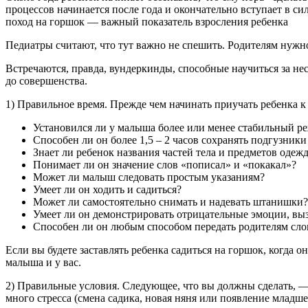
процессов начинается после года и окончательно вступает в с
поход на горшок — важный показатель взросления ребенка
Педиатры считают, что тут важно не спешить. Родителям нужно
Встречаются, правда, вундеркинды, способные научиться за нес
до совершенства.
1) Правильное время. Прежде чем начинать приучать ребенка к 
Установился ли у малыша более или менее стабильный р
Способен ли он более 1,5 – 2 часов сохранять подгузники
Знает ли ребенок названия частей тела и предметов одеж
Понимает ли он значение слов «пописал» и «покакал»?
Может ли малыш следовать простым указаниям?
Умеет ли он ходить и садиться?
Может ли самостоятельно снимать и надевать штанишки?
Умеет ли он демонстрировать отрицательные эмоции, вы
Способен ли он любым способом передать родителям сло
Если вы будете заставлять ребенка садиться на горшок, когда о
малыша и у вас.
2) Правильные условия. Следующее, что вы должны сделать, — о
много стресса (смена садика, новая няня или появление младше