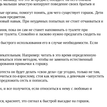
дь малыши зачастую копируют поведение своих братьев и
е органы, помогут понять, для чего существует горшок. Дети
овым предметом.
новый навык. При неудачных попытках не стоит отчаиваться и
ия, пока он сам не станет напоминать о туалете при
ие туалета. Спокойно и ласково нужно предлагать сходить на
 быстрого использования его в случае необходимости. Если
лекательным. Например: читать в это время определенную
влекаться этим методом, чтобы не заменить естественный
ирования привычки к горшку.
ста он будет делать «свои дела» где угодно, только не там,
читься по-взрослому, стоя как мужчина, а девочкам «запустить
 предложить сесть и пописать.
н, и все получится, если относиться к нему с любовью и
я, краснеет, это сигнал к быстрой высадке на горшок.