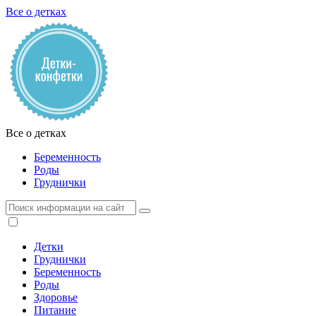
Все о детках
Все о детках
Беременность
Роды
Груднички
Детки
Груднички
Беременность
Роды
Здоровье
Питание