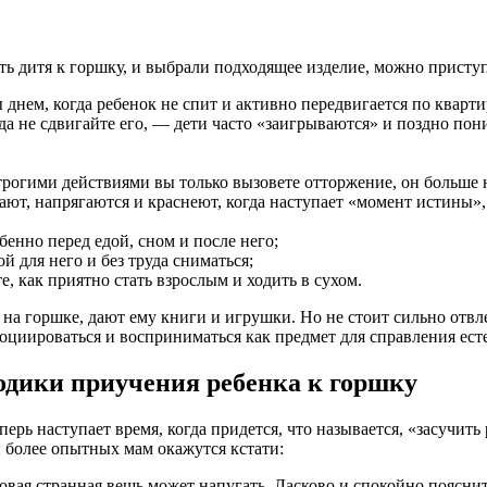
чать дитя к горшку, и выбрали подходящее изделие, можно прис
 днем, когда ребенок не спит и активно передвигается по кварти
гда не сдвигайте его, — дети часто «заигрываются» и поздно по
строгими действиями вы только вызовете отторжение, он больше н
хают, напрягаются и краснеют, когда наступает «момент истины
енно перед едой, сном и после него;
й для него и без труда сниматься;
, как приятно стать взрослым и ходить в сухом.
на горшке, дают ему книги и игрушки. Но не стоит сильно отвл
оциироваться и восприниматься как предмет для справления есте
одики приучения ребенка к горшку
ерь наступает время, когда придется, что называется, «засучить
 более опытных мам окажутся кстати:
вая странная вещь может напугать. Ласково и спокойно поясните