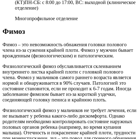
(КТ)ПН-СБ: с 8:00 до 17:00, ВС: выходной (клиническое
отделение)
Многопрофильное отделение
Фимоз
Фимоз – это невозможность обнажения головки полового
члена из-за сужения крайней плоти. Фимоз у мужчин бывает
врожденным (физиологическим) и патологическим.
Физиологический фимоз обуславливается склеиванием
внутреннего листка крайней плоти с головкой полового
члена. Фимоз у мальчиков самого раннего возраста является
нормой и обнаруживается в 90% случаев. Патологией это
состояние становится, если не проходит к 6-7 годам. Иногда
заболевание фимозом бывает из-за короткой уздечки,
соединяющей головку пениса и крайнюю плоть.
Физиологический фимоз у мальчиков не требует лечения, если
не вызывает у ребенка какого-либо дискомфорта. Однако
родителям необходимо контролировать состояние наружных
половых органов ребенка (например, во время купания
малыша). Отечность и покраснение крайней плоти, трудности
при мочеиспускании, зуд – это повод для срочного обращения