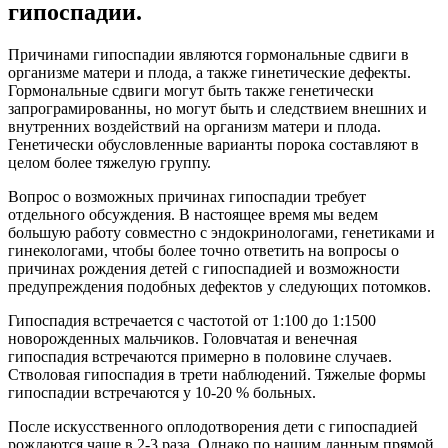
гипоспадии.
Причинами гипоспадии являются гормональные сдвиги в
организме матери и плода, а также гинетические дефекты.
Гормональные сдвиги могут быть также генетически
запрограмированны, но могут быть и следствием внешних и
внутренних воздействий на организм матери и плода.
Генетически обусловленные варианты порока составляют в
целом более тяжелую группу.
Вопрос о возможных причинах гипоспадии требует
отдельного обсуждения. В настоящее время мы ведем
большую работу совместно с эндокринологами, генетиками и
гинекологами, чтобы более точно ответить на вопросы о
причинах рождения детей с гипоспадией и возможности
предупреждения подобных дефектов у следующих потомков.
Гипоспадия встречается с частотой от 1:100 до 1:1500
новорожденных мальчиков. Головчатая и венечная
гипоспадия встречаются примерно в половине случаев.
Стволовая гипоспадия в трети наблюдений. Тяжелые формы
гипоспадии встречаются у 10-20 % больных.
После искусственного оплодотворения дети с гипоспадией
рождаются чаше в 2-3 раза. Однако по нашим данным прямой