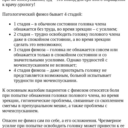
к врачу-урологу!
Патологический фимоз бывает 4 стадий:
1 стадия – в обычном состоянии головка члена
обнажается без труда, во время эрекции – с усилием;
2 стадия – трудно освободить головку полового члена
даже в спокойном состоянии, а во время эрекции
сделать это невозможно;
3 стадия фимоза – головка не обнажается совсем или
обнажается только в спокойном состоянии и со
значительными усилиями. Однако трудностей с
мочеиспусканием не возникает;
4 стадия фимоза – даже приоткрыть головку не
представляется возможным, больной испытывает
трудности при мочеиспускании.
К основным жалобам пациентов с фимозом относятся боли
при попытке обнажения головки полового члена, во время
эрекции, гигиенические проблемы, связанные со скоплением
смегмы в препуциальном мешке, а также проблемы с
мочеиспусканием.
Опасен не фимоз сам по себе, а его осложнения. Чрезмерное
усилие при попытке освободить головку может привести к ее