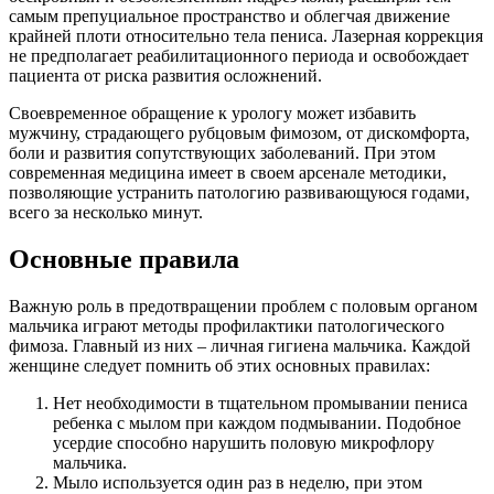
самым препуциальное пространство и облегчая дви­жение
крайней плоти относительно тела пениса. Лазерная коррекция
не предполагает реабилитацион­ного периода и освобождает
пациента от риска раз­вития осложнений.
Своевременное обращение к урологу может избавить
мужчину, страдающего рубцовым фимозом, от дискомфорта,
боли и развития сопутствующих заболеваний. При этом
современная медицина имеет в своем арсенале методики,
позволяющие устранить патологию развивающуюся годами,
всего за несколько минут.
Основные правила
Важную роль в предотвращении проблем с половым органом
мальчика играют методы профилактики патологического
фимоза. Главный из них – личная гигиена мальчика. Каждой
женщине следует помнить об этих основных правилах:
Нет необходимости в тщательном промывании пениса
ребенка с мылом при каждом подмывании. Подобное
усердие способно нарушить половую микрофлору
мальчика.
Мыло используется один раз в неделю, при этом