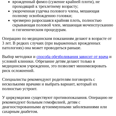
врожденный фимоз (сужение крайней плоти), не
проходящий к трехлетнему возрасту;
укороченная уздечка полового члена, мешающая
полному освобождению головки;
чрезмерно разросшаяся крайняя плоть, полностью
скрывающая половой член, мешающая мочеиспусканию
и гигиеническим процедурам.
Операцию по медицинским показаниям делают в возрасте от
3 лет. В редких случаях (при выраженных врожденных
патологиях) она может проводиться раньше.
Выбор методики и
способа обезболивания зависит от врача
и
условий клиники. Обрезание детям делают только в
медицинском учреждении, это позволяет минимизировать
риск осложнений.
Специалисты рекомендуют родителям поговорить с
несколькими врачами и выбрать вариант, который их
полностью устроит.
У циркумцизии существуют противопоказания. Операцию не
рекомендуют больным гемофилией, детям с
диагностированными аутоиммунными заболеваниями или
сахарным диабетом.