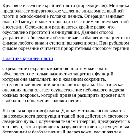
Круговое иссечение крайней плоти (циркумцизия). Методика
предполагает хирургическое удаление эпидермиса крайней
плоти и освобождение головки пениса. Операция занимает
около 20 минут и может проводиться с применением местной
анестезии. Осложнения развиваются крайне редко, что
обусловлено простотой манипуляции. Данный способ
устранения заболевания обеспечивает избавление пациента от
фимоза любого вида и степени выраженности. При рубцовом
фимозе обрезание считается приоритетным способом терапии.
Пластика крайней плоти
Стремление сохранить крайнюю плоть может быть
обусловлено не только важностью защитных функций,
которые она выполняет, но и желанием сохранить,
естественный внешний вид полового органа. Пластическая
операция предполагает осуществление небольшого надреза
кожных покровов, который призван расширить просвет для
свободного обнажения головки пениса
Лазерная коррекция фимоза. Данная методика ос­но­вывается
на возможности деструкции тканей под действием светового
лазерного луча. Полученная тканями энергия, преобразуется в
тепловую, что и приводит к разрушению клеток, осуществляя
бескров­ный и безболезненный надрез кожи, расширяя тем