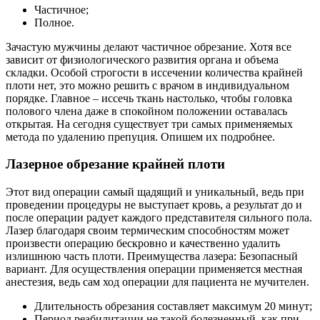
Частичное;
Полное.
Зачастую мужчины делают частичное обрезание. Хотя все
зависит от физиологического развития органа и объема
складки. Особой строгости в иссечении количества крайней
плоти нет, это можно решить с врачом в индивидуальном
порядке. Главное – иссечь ткань настолько, чтобы головка
полового члена даже в спокойном положении оставалась
открытая. На сегодня существует три самых применяемых
метода по удалению препуция. Опишем их подробнее.
Лазерное обрезание крайней плоти
Этот вид операции самый щадящий и уникальный, ведь при
проведении процедуры не выступает кровь, а результат до и
после операции радует каждого представителя сильного пола.
Лазер благодаря своим термическим способностям может
произвести операцию бескровно и качественно удалить
излишнюю часть плоти. Преимущества лазера: Безопасный
вариант. Для осуществления операции применяется местная
анестезия, ведь сам ход операции для пациента не мучителен.
Длительность обрезания составляет максимум 20 минут;
Период реабилитации не такой болезненный, как при