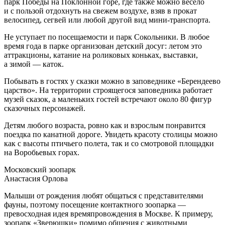
парк Победы на Поклонной горе, где также можно весело
и с пользой отдохнуть на свежем воздухе, взяв в прокат
велосипед, сегвей или любой другой вид мини-транспорта.
Не уступает по посещаемости и парк Сокольники. В любое
время года в парке организован детский досуг: летом это
аттракционы, катание на роликовых коньках, выставки,
а зимой — каток.
Побывать в гостях у сказки можно в заповеднике «Берендеево
царство». На территории строящегося заповедника работает
музей сказок, а маленьких гостей встречают около 80 фигур
сказочных персонажей.
Детям любого возраста, ровно как и взрослым понравится
поездка по канатной дороге. Увидеть красоту столицы можно
как с высоты птичьего полета, так и со смотровой площадки
на Воробьевых горах.
Московский зоопарк
Анастасия Орлова
Малыши от рождения любят общаться с представителями
фауны, поэтому посещение контактного зоопарка —
превосходная идея времяпровождения в Москве. К примеру,
зоопарк «Зверюшки» помимо общения с животными