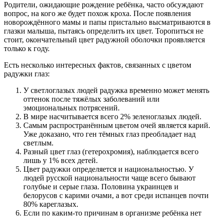
Родители, ожидающие рождение ребёнка, часто обсуждают
вопрос, на кого же будет похож кроха. После появления
новорождённого мамы и папы пристально высматриваются в
глазки малыша, пытаясь определить их цвет. Торопиться не
стоит, окончательный цвет радужной оболочки проявляется
только к году.
Есть несколько интересных фактов, связанных с цветом
радужки глаз:
У светлоглазых людей радужка временно может менять
оттенок после тяжёлых заболеваний или
эмоциональных потрясений.
В мире насчитывается всего 2% зеленоглазых людей.
Самым распространённым цветом очей является карий.
Уже доказано, что ген тёмных глаз преобладает над
светлым.
Разный цвет глаз (гетерохромия), наблюдается всего
лишь у 1% всех детей.
Цвет радужки определяется и национальностью. У
людей русской национальности чаще всего бывают
голубые и серые глаза. Половина украинцев и
белорусов с карими очами, а вот среди испанцев почти
80% кареглазых.
Если по каким-то причинам в организме ребёнка нет