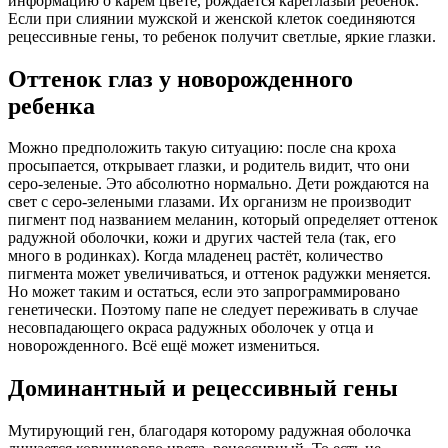
информацию о карем цвете, рождается кареглазый ребенок.
Если при слиянии мужской и женской клеток соединяются
рецессивные гены, то ребенок получит светлые, яркие глазки.
Оттенок глаз у новорожденного
ребенка
Можно предположить такую ситуацию: после сна кроха
просыпается, открывает глазки, и родитель видит, что они
серо-зеленые. Это абсолютно нормально. Дети рождаются на
свет с серо-зелеными глазами. Их организм не производит
пигмент под названием меланин, который определяет оттенок
радужной оболочки, кожи и других частей тела (так, его
много в родинках). Когда младенец растёт, количество
пигмента может увеличиваться, и оттенок радужки меняется.
Но может таким и остаться, если это запрограммировано
генетически. Поэтому папе не следует переживать в случае
несовпадающего окраса радужных оболочек у отца и
новорожденного. Всё ещё может измениться.
Доминантный и рецессивный гены
Мутирующий ген, благодаря которому радужная оболочка