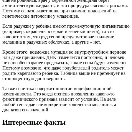
еще не родились, врач у беременной женщины берет
амниотическую жидкость, и эта процедура связана с рисками.
Поэтому ее назначают лишь при наличии подозрений на
генетические патологии у младенцев.
Если радужки у ребенка имеют промежуточную пигментацию
(например, окрашены в серый и зеленый цвета), то это
говорит о том, что ряд генов предусматривает наличие
меланина в радужных оболочках, а другие – нет.
Кроме этого, возможна мутация во внутриутробном периоде
или даже при жизни. ДНК изменяется постоянно, и человек
не способен заранее предсказать, какие гены будут изменены.
Поэтому возможно, что даже голубоглазый родитель может
родить кареглазого ребенка. Таблица выше не претендует на
стопроцентную достоверность.
Также генетика содержит понятие модификационной
изменчивости. Это когда степень проявления какого-то
фенотипического признака зависит от условий. На деле
любой ген задает не конкретное количество меланина, а
диапазон его значений.
Интересные факты