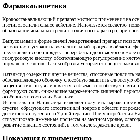
Фармакокинетика
Кровоостанавливающий препарат местного применения на осно
противовоспалительное действие. Используется средство, подр
образовании анальных трещин различного характера, при прок
Выпускаемый в форме свечей лекарственный препарат позволяе
возможность устранить воспалительный процесс в области сфи
представляет собой продукт переработки добываемого в море 
гиалуроновую кислоту, обеспечивающую регулирование клеточн
нормальных клеток. Таким образом ускоряется процесс заживл
Натальсид содержит и другие вещества, способные повлиять н
обволакивающую оболочку, способную защитить слизистую обо
вещество сильно увеличивается в объеме, способствует снят
формируют соли, снижающие выраженность кишечной перисталь
особенности состояния больного.
Использование Натальсида позволяет получить выраженное кро
сгустка, образующего естественный покров в области поврежде
достигается спустя всего 7 дней терапии. При употреблении 
стимулировать иммунные процессы на местном уровне, благод
развитие опасных состояний, в том числе заражение крови.
Показания к применению