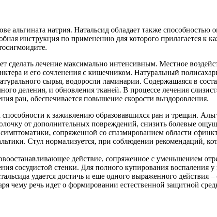
ве альгината натрия. Натальсид обладает также способностью 
обная инструкция по применению для которого прилагается к ка
тосигмоидите.
т сделать лечение максимально интенсивным. Местное воздейств
нктера и его сочленения с кишечником. Натуральный полисахари
натурального сырья, водоросли ламинарии. Содержащаяся в сос
ого деления, и обновления тканей. В процессе лечения слизист
ения ран, обеспечивается повышение скорости выздоровления.
а способности к заживлению образовавшихся ран и трещин. Альг
лочку от дополнительных повреждений, снизить болевые ощуще
ию симптоматики, сопряженной со спазмированием области сфин
тики. Стул нормализуется, при соблюдении рекомендаций, кото
воостанавливающее действие, сопряженное с уменьшением отрез
ния сосудистой стенки. Для полного купирования воспаления у 
Натальсида удается достичь и еще одного выраженного действия 
аря чему речь идет о формировании естественной защитной сре