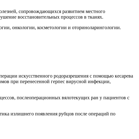
болезней, сопровождающихся развитием местного
рушение восстановительных процессов в тканях.
логии, онкологии, косметологии и оториноларингологии.
перации искусственного родоразрешения с помощью кесарева
омов при перенесенной герпес вирусной инфекции,
сцессов, послеоперационных вялотекущих ран у пациентов с
тика излишнего появления рубцов после операций по