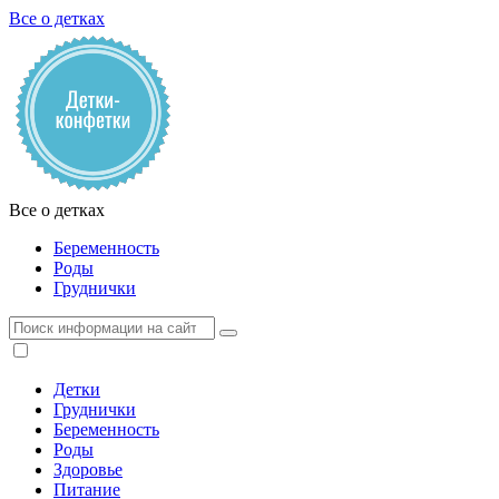
Все о детках
Все о детках
Беременность
Роды
Груднички
Детки
Груднички
Беременность
Роды
Здоровье
Питание