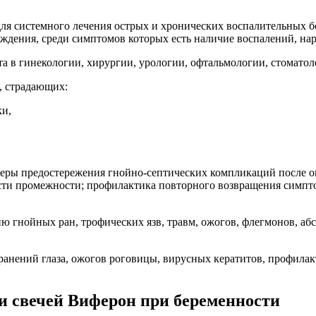
для системного лечения острых и хронических воспалительных 
ждения, среди симптомов которых есть наличие воспалений, на
та в гинекологии, хирургии, урологии, офтальмологии, стомато
, страдающих:
ки,
еры предостережения гнойно-септических компликаций после о
сти промежности; профилактика повторного возвращения симпт
 гнойных ран, трофических язв, травм, ожогов, флегмонов, аб
анений глаза, ожогов роговицы, вирусных кератитов, профилак
и свечей Виферон при беременности