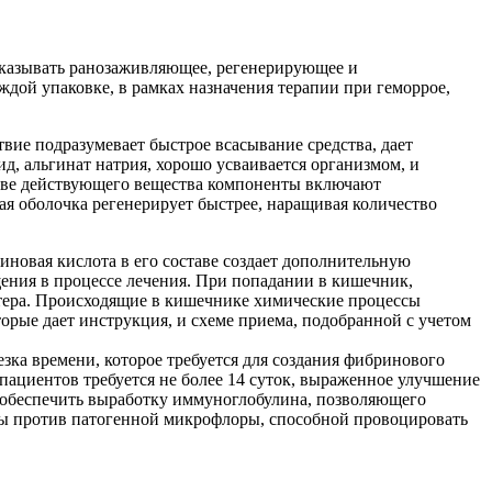
оказывать ранозаживляющее, регенерирующее и
ждой упаковке, в рамках назначения терапии при геморрое,
ие подразумевает быстрое всасывание средства, дает
д, альгинат натрия, хорошо усваивается организмом, и
таве действующего вещества компоненты включают
ая оболочка регенерирует быстрее, наращивая количество
иновая кислота в его составе создает дополнительную
ния в процессе лечения. При попадании в кишечник,
ктера. Происходящие в кишечнике химические процессы
рые дает инструкция, и схеме приема, подобранной с учетом
ка времени, которое требуется для создания фибринового
пациентов требуется не более 14 суток, выраженное улучшение
– обеспечить выработку иммуноглобулина, позволяющего
ды против патогенной микрофлоры, способной провоцировать