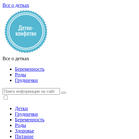
Все о детках
Все о детках
Беременность
Роды
Груднички
Детки
Груднички
Беременность
Роды
Здоровье
Питание