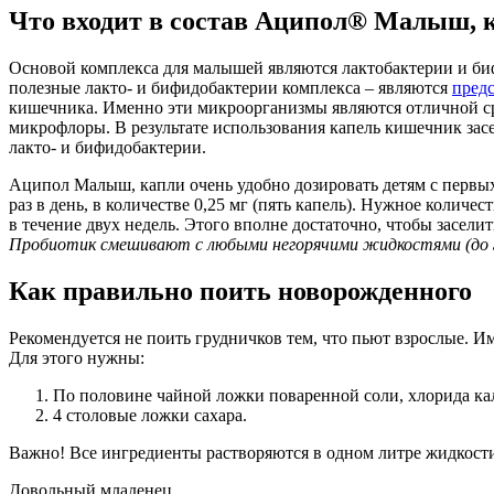
Что входит в состав Аципол® Малыш, 
Основой комплекса для малышей являются лактобактерии и биф
полезные лакто- и бифидобактерии комплекса – являются
пред
кишечника. Именно эти микроорганизмы являются отличной с
микрофлоры. В результате использования капель кишечник за
лакто- и бифидобактерии.
Аципол Малыш, капли очень удобно дозировать детям с первых
раз в день, в количестве 0,25 мг (пять капель). Нужное колич
в течение двух недель. Этого вполне достаточно, чтобы засел
Пробиотик смешивают с любыми негорячими жидкостями (до 
Как правильно поить новорожденного
Рекомендуется не поить грудничков тем, что пьют взрослые. И
Для этого нужны:
По половине чайной ложки поваренной соли, хлорида кал
4 столовые ложки сахара.
Важно! Все ингредиенты растворяются в одном литре жидкост
Довольный младенец