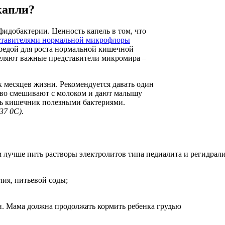
капли?
идобактерии. Ценность капель в том, что
ставителями нормальной микрофлоры
редой для роста нормальной кишечной
селяют важные представители микромира –
 месяцев жизни. Рекомендуется давать один
ество смешивают с молоком и дают малышу
ить кишечник полезными бактериями.
37 0С)
.
м лучше пить растворы электролитов типа педиалита и регидрал
ия, питьевой соды;
и. Мама должна продолжать кормить ребенка грудью