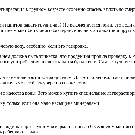
егидратация в грудном возрасте особенно опасна, вплоть до сме
ой напиток давать грудничку? Не рекомендуется поить его водич
 питье может быть много бактерий, вредных химикатов и други
ловую воду, особенно, если это газировка.
а нем должна быть этикетка, что продукция прошла проверку в
енного употребления после открытия бутылочки. Самые лучшие т
у что не доверяют производителям. Для этого необходимо испол
одитель может быть уверен в его качестве.
хого качества воды. Зато можно купить специальные легкораство
ку, только если она мало насыщена минералами
ие водички при грудном вскармливании до 6 месяцев может быть
 ребенка от груди.