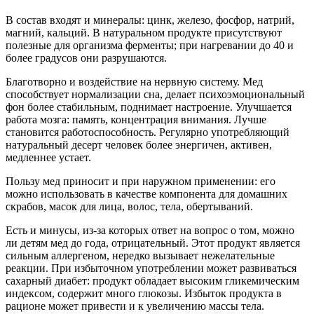
В состав входят и минералы: цинк, железо, фосфор, натрий,
магний, кальций. В натуральном продукте присутствуют
полезные для организма ферменты; при нагревании до 40 и
более градусов они разрушаются.
Благотворно и воздействие на нервную систему. Мед
способствует нормализации сна, делает психоэмоциональный
фон более стабильным, поднимает настроение. Улучшается
работа мозга: память, концентрация внимания. Лучше
становится работоспособность. Регулярно употребляющий
натуральный десерт человек более энергичен, активен,
медленнее устает.
Пользу мед приносит и при наружном применении: его
можно использовать в качестве компонента для домашних
скрабов, масок для лица, волос, тела, обертываний.
Есть и минусы, из-за которых ответ на вопрос о том, можно
ли детям мед до года, отрицательный. Этот продукт является
сильным аллергеном, нередко вызывает нежелательные
реакции. При избыточном употреблении может развиваться
сахарный диабет: продукт обладает высоким гликемическим
индексом, содержит много глюкозы. Избыток продукта в
рационе может привести и к увеличению массы тела.