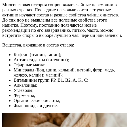
Многовековая история сопровождает чайные церемонии в
разных странах. Последние несколько сотен лет ученые
активно изучают состав и разные свойства чайных листьев.
До сих пор не выявлены все полезные свойства этого
напитка. Поэтому, постоянно появляются новые
рекомендации по его завариванию, питью. Часто, можно
встретить споры о выборе лучшего чая: черный или зеленый.
Вещества, входящие в состав отвара:
Кофеин (теанин, танин);
Антиоксиданты (катехины);
Эфирные масла;
Минералы (йод, цинк, кальций, натрий, фтор, медь,
железо, калий и магний);
Витаминны групп PP, B1, B2, A, K, C;
Алкалоиды;
Углеводы;
Ферменты;
Органические кислоты;
Флавоноиды и другие.