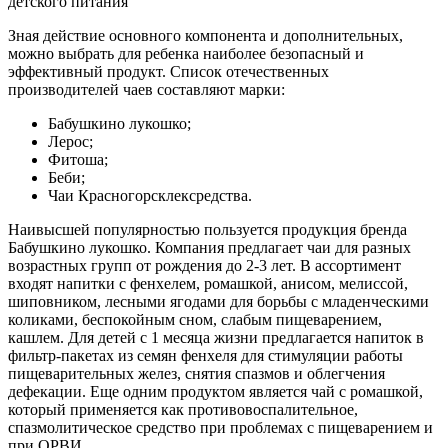
детского питания
Зная действие основного компонента и дополнительных,
можно выбрать для ребенка наиболее безопасный и
эффективный продукт. Список отечественных
производителей чаев составляют марки:
Бабушкино лукошко;
Лерос;
Фитоша;
Беби;
Чаи Красногорсклексредства.
Наивысшей популярностью пользуется продукция бренда
Бабушкино лукошко. Компания предлагает чаи для разных
возрастных групп от рождения до 2-3 лет. В ассортимент
входят напитки с фенхелем, ромашкой, анисом, мелиссой,
шиповником, лесными ягодами для борьбы с младенческими
коликами, беспокойным сном, слабым пищеварением,
кашлем. Для детей с 1 месяца жизни предлагается напиток в
фильтр-пакетах из семян фенхеля для стимуляции работы
пищеварительных желез, снятия спазмов и облегчения
дефекации. Еще одним продуктом является чай с ромашкой,
который применяется как противовоспалительное,
спазмолитическое средство при проблемах с пищеварением и
при ОРВИ.