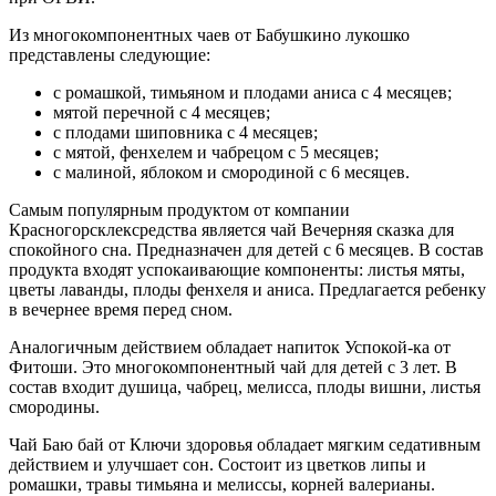
Из многокомпонентных чаев от Бабушкино лукошко
представлены следующие:
с ромашкой, тимьяном и плодами аниса с 4 месяцев;
мятой перечной с 4 месяцев;
с плодами шиповника с 4 месяцев;
с мятой, фенхелем и чабрецом с 5 месяцев;
с малиной, яблоком и смородиной с 6 месяцев.
Самым популярным продуктом от компании
Красногорсклексредства является чай Вечерняя сказка для
спокойного сна. Предназначен для детей с 6 месяцев. В состав
продукта входят успокаивающие компоненты: листья мяты,
цветы лаванды, плоды фенхеля и аниса. Предлагается ребенку
в вечернее время перед сном.
Аналогичным действием обладает напиток Успокой-ка от
Фитоши. Это многокомпонентный чай для детей с 3 лет. В
состав входит душица, чабрец, мелисса, плоды вишни, листья
смородины.
Чай Баю бай от Ключи здоровья обладает мягким седативным
действием и улучшает сон. Состоит из цветков липы и
ромашки, травы тимьяна и мелиссы, корней валерианы.