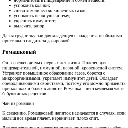
нормализовать пищеварение и обмен веществ;
успокоить колики;
снизить количество кишечных газов;
успокоить нервную систему;
укрепить иммунитет;
вылечить запор.
Давая грудничку чаи для младенцев с рождения, необходимо
пристально следить за дозировкой.
Ромашковый
Он разрешен детям с первых лет жизни. Полезен для
пищеварительной, иммунной, нервной, кровеносной систем.
Устраняет повышенное образование газов, борется с
микроорганизмами, укрепляет иммунитет детей. Обладает
обезболивающими свойствами, поэтому его можно применять
при коликах и болях в животе. Ромашка – неотъемлемая часть
бабушкиных рецептов.
Чай из ромашки
К сведению. Ромашковый напиток назначается в случаях, если
малыш все время плачет, нервничает, плохо спит.
Для его заваривания рекомендуется применять готовые сборы,