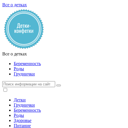
Все о детках
Все о детках
Беременность
Роды
Груднички
Детки
Груднички
Беременность
Роды
Здоровье
Питание