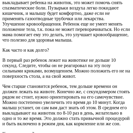
выкладывает ребенка на животик, это может помочь снять
спазматические боли. Пузырьки воздуха легко покидают
кишечник, и малышу будет комфортно, даже если не
применять газоотводные трубочки или лекарства.
Улучшение кровообращения. Ребенок еще не умеет менять
положение тела, т.к. пока не может переворачиваться. Но если
мама помогает ему это делать, это улучшает кровообращение,
что полезно для здоровья малыша.
Как часто и как долго?
В первый раз ребенок лежит на животике не дольше 10
секунд. Следите, чтобы он не реагировал на эту позу
сильными криками, возмущением. Можно положить его не на
поверхность стола, а на свой живот.
Чем старше становится ребенок, тем дольше времени он
должен лежать на животе. Конечно же, с секундомером стоять
рядом не стоит, нужно ориентировать на его самочувствие.
Можно постепенно увеличить это время до 10 минут. Когда
малыш устанет, он сам вам даст знать об этом. В среднем его
выкладывают на животик по 8-10 раз в день, желательно в
одно и то же время. Это должно стать привычной процедурой
и быть включено в режим дня, как кормление или же сон.