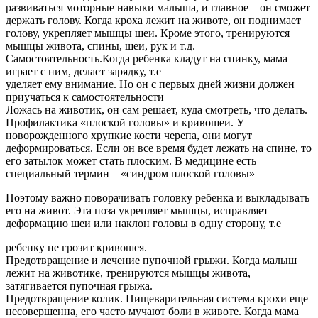
развиваться моторные навыки малыша, и главное – он сможет
держать голову. Когда кроха лежит на животе, он поднимает
голову, укрепляет мышцы шеи. Кроме этого, тренируются
мышцы живота, спины, шеи, рук и т.д.
Самостоятельность.Когда ребенка кладут на спинку, мама
играет с ним, делает зарядку, т.е
уделяет ему внимание. Но он с первых дней жизни должен
приучаться к самостоятельности
Ложась на животик, он сам решает, куда смотреть, что делать.
Профилактика «плоской головы» и кривошеи. У
новорожденного хрупкие кости черепа, они могут
деформироваться. Если он все время будет лежать на спине, то
его затылок может стать плоским. В медицине есть
специальный термин – «синдром плоской головы»
Поэтому важно поворачивать головку ребенка и выкладывать
его на живот. Эта поза укрепляет мышцы, исправляет
деформацию шеи или наклон головы в одну сторону, т.е
ребенку не грозит кривошея.
Предотвращение и лечение пупочной грыжи. Когда малыш
лежит на животике, тренируются мышцы живота,
затягивается пупочная грыжа.
Предотвращение колик. Пищеварительная система крохи еще
несовершенна, его часто мучают боли в животе. Когда мама