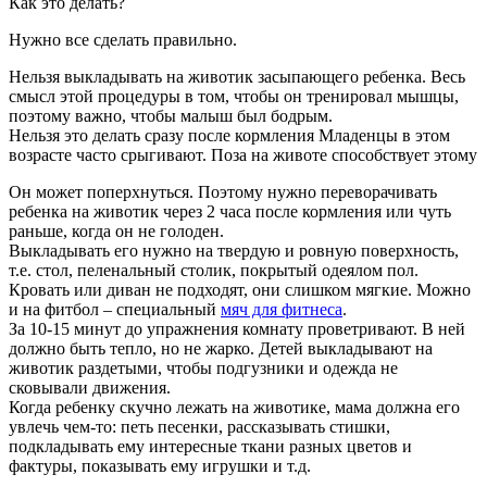
Как это делать?
Нужно все сделать правильно.
Нельзя выкладывать на животик засыпающего ребенка. Весь
смысл этой процедуры в том, чтобы он тренировал мышцы,
поэтому важно, чтобы малыш был бодрым.
Нельзя это делать сразу после кормления Младенцы в этом
возрасте часто срыгивают. Поза на животе способствует этому
Он может поперхнуться. Поэтому нужно переворачивать
ребенка на животик через 2 часа после кормления или чуть
раньше, когда он не голоден.
Выкладывать его нужно на твердую и ровную поверхность,
т.е. стол, пеленальный столик, покрытый одеялом пол.
Кровать или диван не подходят, они слишком мягкие. Можно
и на фитбол – специальный
мяч для фитнеса
.
За 10-15 минут до упражнения комнату проветривают. В ней
должно быть тепло, но не жарко. Детей выкладывают на
животик раздетыми, чтобы подгузники и одежда не
сковывали движения.
Когда ребенку скучно лежать на животике, мама должна его
увлечь чем-то: петь песенки, рассказывать стишки,
подкладывать ему интересные ткани разных цветов и
фактуры, показывать ему игрушки и т.д.