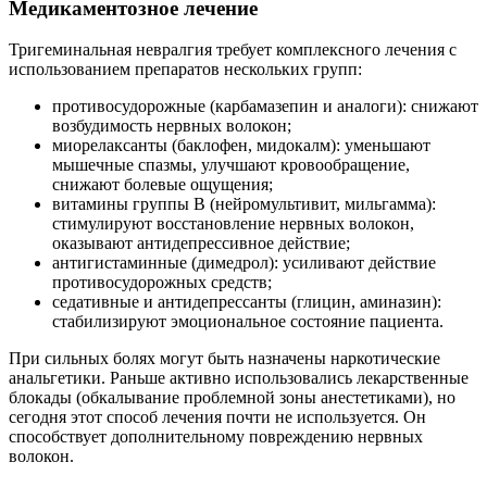
Медикаментозное лечение
Тригеминальная невралгия требует комплексного лечения с
использованием препаратов нескольких групп:
противосудорожные (карбамазепин и аналоги): снижают
возбудимость нервных волокон;
миорелаксанты (баклофен, мидокалм): уменьшают
мышечные спазмы, улучшают кровообращение,
снижают болевые ощущения;
витамины группы В (нейромультивит, мильгамма):
стимулируют восстановление нервных волокон,
оказывают антидепрессивное действие;
антигистаминные (димедрол): усиливают действие
противосудорожных средств;
седативные и антидепрессанты (глицин, аминазин):
стабилизируют эмоциональное состояние пациента.
При сильных болях могут быть назначены наркотические
анальгетики. Раньше активно использовались лекарственные
блокады (обкалывание проблемной зоны анестетиками), но
сегодня этот способ лечения почти не используется. Он
способствует дополнительному повреждению нервных
волокон.