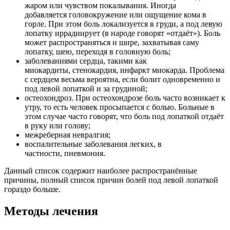
жаром или чувством покалывания. Иногда
добавляется головокружение или ощущение кома в
горле. При этом боль локализуется в груди, а под левую
лопатку иррадиирует (в народе говорят «отдаёт»). Боль
может распространяться и шире, захватывая саму
лопатку, шею, переходя в головную боль;
заболеваниями сердца, такими как
миокардиты, стенокардия, инфаркт миокарда. Проблема
с сердцем весьма вероятна, если болит одновременно и
под левой лопаткой и за грудиной;
остеохондроз. При остеохондрозе боль часто возникает к
утру, то есть человек просыпается с болью. Больные в
этом случае часто говорят, что боль под лопаткой отдаёт
в руку или голову;
межреберная невралгия;
воспалительные заболевания легких, в
частности, пневмония.
Данный список содержит наиболее распространённые
причины, полный список причин болей под левой лопаткой
гораздо больше.
Методы лечения