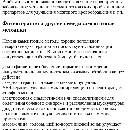
В обязательном порядке проводится лечение первопричины
заболевания: устранение стоматологических проблем, прием
препаратов для улучшения мозгового кровообращения и т.п.
Физиотерапия и другие немедикаментозные
методики
Немедикаментозные методы хорошо дополняют
лекарственную терапию и способствуют стабилизации
состояния пациентов. В зависимости от состояния и
сопутствующих заболеваний могут быть назначены:
ультрафиолетовое облучение: тормозит прохождение
импульсов по нервным волокнам, оказывая обезболивающее
действие;
лазерная терапия: снижает болевые ощущения;
УВЧ-терапия: улучшает микроциркуляцию и предотвращает
атрофию мышц;
электрофорез с анальгетиками или спазмолитиками для
облегчения болевого синдрома и расслабления мускулатуры;
диадинамические токи: снижают проводимость нервных
волокон, значительно увеличивают интервалы между
приступами;
массаж лица, головы, шейно-воротниковой зоны: улучшает
кровообращение и отток лимфы, улучшая питание тканей;