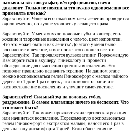
назначила в/в тиосульфат, в/м цефтриаксон, свечи
дикловит. Только не пояснила это нужно одновременно все
применять или как?
Здравствуйте! Чаще всего такой комплекс лечения проводится
одновременно, но лучше уточнить у лечащего врача.
Здравствуйте. У меня опухли половые губы и клитор, есть
жжение и творожные выделения с чем-то, цвет непонятен.
Что это может быть и как лечить? До этого у меня было
воспаление и лечение, и вот после этого пошло все это.
Здравствуйте! Так проявляется вульвовагинит. Порекомендую
Вам обратиться к акушеру- гинекологу и провести
обследование для выяснения причины воспаления. Это
позволит правильно назначить терапию. На данном этапе
можно воспользоваться гелем Гинокомфорт с маслом чайного
дерева по 1 дозе 1 раз в день , что позволит ограничить
распространение воспаления и улучшит самочувствие.
Здравствуйте! Сильный зуд на половых губах,
раздражение. В самом влагалище ничего не беспокоит. Что
это может быть?
Здравствуйте! Так может проявляться аллергическая реакция
или начинаться воспаление. Порекомендую воспользоваться
гелем Гинокомфорт с экстрактом мальвы, нанося его 1 раз в
день на зону дискомфорта 7 дней. Если облегчения не