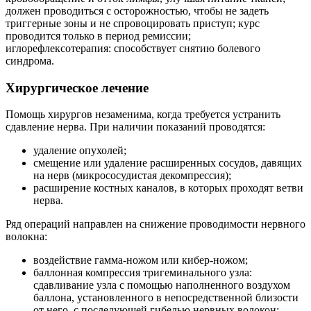
должен проводиться с осторожностью, чтобы не задеть
триггерные зоны и не спровоцировать приступ; курс
проводится только в период ремиссии;
иглорефлексотерапия: способствует снятию болевого
синдрома.
Хирургическое лечение
Помощь хирургов незаменима, когда требуется устранить
сдавление нерва. При наличии показаний проводятся:
удаление опухолей;
смещение или удаление расширенных сосудов, давящих
на нерв (микрососудистая декомпрессия);
расширение костных каналов, в которых проходят ветви
нерва.
Ряд операций направлен на снижение проводимости нервного
волокна:
воздействие гамма-ножом или кибер-ножом;
баллонная компрессия тригеминального узла:
сдавливание узла с помощью наполненного воздухом
баллона, установленного в непосредственной близости
от него, с последующей гибелью нервных волокон;