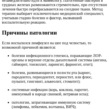
незамедлительно идти к маммологу. Патогенные бактерии в
грудных железах размножаются стремительно, при отсутствии
лечения быстро перебрасываются на соседние ткани. Метод
терапии выбирает исключительно медицинский специалист,
учитывая стадию болезни и фактор, вызвавший
воспалительную реакцию.
Причины патологии
Если воспалился лимфоузел на шее под челюстью, то
возможной причиной являются:
болезни инфекционного генезиса, поражающие ЛОР-
органы и верхние отделы дыхательной системы (ангина,
гайморит, тонзиллит, ларингит, фарингит, отит);
болезни, развивающиеся в полости рта (кариес,
пародонтоз, периодонтит, периостит, или флюс,
пульпит, гингивит, альвеолит, стоматит);
системные инфекции (корь, коклюш, паротит,
именуемый в народе свинкой, ветряная оспа);
патологии, затрагивающие иммунную систему
(лимфомы, лейкемия, волчанка, ВИЧ);