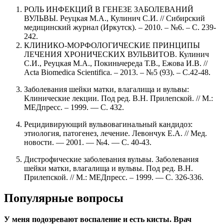
РОЛЬ ИНФЕКЦИЙ В ГЕНЕЗЕ ЗАБОЛЕВАНИЙ
ВУЛЬВЫ. Реуцкая М.А., Кулинич С.И. // Сибирский
медицинский журнал (Иркутск). – 2010. – №6. – С. 239-
242.
КЛИНИКО-МОРФОЛОГИЧЕСКИЕ ПРИНЦИПЫ
ЛЕЧЕНИЯ ХРОНИЧЕСКИХ ВУЛЬВИТОВ. Кулинич
С.И., Реуцкая М.А., Покиньчереда Т.В., Ежова И.В. //
Acta Biomedica Scientifica. – 2013. – №5 (93). – С.42-48.
Заболевания шейки матки, влагалища и вульвы:
Клинические лекции. Под ред. В.Н. Прилепской. // М.:
МЕДпресс. – 1999. — С. 432.
Рецидивирующий вульвовагинальный кандидоз:
этиология, патогенез, лечение. Левончук Е.А. // Мед.
новости. — 2001. — №4. — С. 40-43.
Дистрофические заболевания вульвы. Заболевания
шейки матки, влагалища и вульвы. Под ред. В.Н.
Прилепской. // М.: МЕДпресс. – 1999. — С. 326-336.
Популярные вопросы
У меня подозревают воспаление и есть кисты. Врач